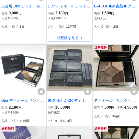
未使用 Dior ディオール シ
Dior ディオール ディオー
G6H036◆新古品◆ クリ
ョウ サンククルール アイ
ルショウ サンク クルール
スチャンディオール Chris
9,000
3,180
1,500
現在
円
現在
円
現在
円
シャドウ 6.5g 862 ショッ
アイシャドウ 843 サトゥ
tian Dior エクラン クチュ
＋送料200円
＋送料390円
送料未定
キングピンク 限定 BU724
ルブルーム アイシャドー
ール アイパレット 742 52
入札
-
残り
1日
入札
-
残り
12時間
入札
6
残り
2日
5Z
化粧品 コスメ 管理RY260
2 779 797 579 アイシャ
03019
ドウ
最安値を見る
送料無料
Dior ディオール サンク ク
未使用品 DIOR ディオー
ディオール サンククル
ルール クチュール 233 エ
ルショウ アイシャドウ サ
ールクチュール 669 ア
2,180
18,500
4,500
4,500
現在
円
現在
円
現在
円
即決
円
デンロック 化粧品 コスメ
ンク クルール 151 162 67
イシャドウ
＋送料390円
送料未定
入札
-
残り
9時間
アイシャドウ メイク パレ
0 862 874 936 フラッシ
入札
-
残り
12時間
入札
9
残り
3日
ット 残量約80% 管理YK2
ュ スティック 024 280 96
6003756
5 9点セット
送料無料
送料無料