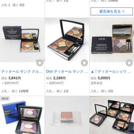
入札
-
残り
1日
入札
-
残り
10時間
チュール アイシャドウ メ
ウ 7g 647 シルクトー
入札
1
残り
6日
イク コスメ 化粧品★193
プ コスメ メイク 化
最安値を見る
05
粧品 6459507
ディオール サンク クルー
Dior ディオール サンク ク
▲▽ディオールショウ サ
ル クチュール #759 デュ
ルール クチュール 759 デ
ンク クルール 863 ソワー
3,841
2,180
5,000
現在
円
現在
円
現在
円
ーン 未使用 C677
ューン 化粧品 コスメ ア
ル ドゥ バル (アイシャド
＋送料290円
＋送料390円
送料未定
イシャドウ アイメイク パ
ウ) 未使用保管品△▼
入札
-
残り
12時間
入札
-
残り
1日
入札
-
残り
2日
レット 残量約85% 管理Y
K26004226
NEW