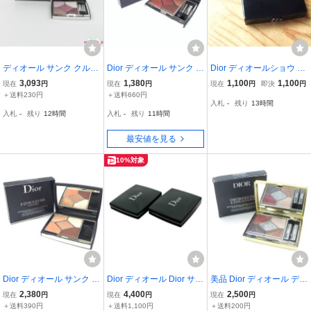
ディオール サンク クルー
Dior ディオール サンク ク
Dior ディオールショウ モ
ル クチュール #849 ピン
ルール クチュール 869 レ
ノ クルール 884 ルージュ
3,093
1,380
1,100
1,100
現在
円
現在
円
現在
円
即決
円
ク サクラ 残量多 C810
ッド タータン アイシャド
トラファルガー \5060 ア
＋送料230円
＋送料660円
入札
-
残り
13時間
ウ パレットアイシャドー
イシャドウ
入札
-
残り
12時間
入札
-
残り
11時間
化粧品コスメ 管理MK260
04642
最安値を見る
10%対象
Dior ディオール サンク ク
Dior ディオール Dior サン
美品 Dior ディオール ディ
ルール クチュール 629 コ
ククルール 167・157 ア
オールショウサンククル
2,380
4,400
2,500
現在
円
現在
円
現在
円
ーラル ペイズリー 化粧品
イシャドウ 2点 化粧品
ール アイシャドウ 863 ソ
＋送料390円
＋送料1,100円
＋送料200円