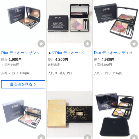
Dior ディオール サンク ク
▲▽Dior ディオールショ
Dior ディオール ディオー
ルール クチュール 519 ヌ
ウ サンク クルール 936
ルショウ サンク クルール
1,980
4,200
4,980
現在
円
現在
円
現在
円
ードダンテル アイシャド
スウィート ブーケ 化粧品
974 ピンクリビエラ 化粧
＋送料660円
送料未定
＋送料390円
ウ アイシャドー パレット
メイクアップ アイシャド
品 メイクアップ アイシャ
入札
-
残り
12時間
入札
3
残り
2日
入札
-
残り
11時間
コスメ 化粧品 管理MK26
ウ ほぼ未使用△▼
ドウ 残量約95% 管理YK2
004640
6004506
最安値を見る