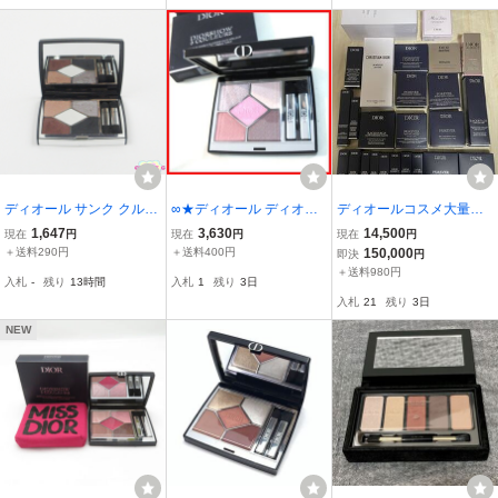
ディオール サンク クルー
∞★ディオール ディオー
ディオールコスメ大量ま
ル クチュール #589 ギャ
ルショウ サンク クルール
とめ売り Dior コスメ 化
1,647
3,630
14,500
現在
円
現在
円
現在
円
ラクティック 残量多 C58
123ピンク オーガンザ♪ア
粧品 香水 ファンデ クリ
＋送料290円
＋送料400円
150,000
即決
円
9
イシャドウ
ーム アイシャドウ
＋送料980円
入札
-
残り
13時間
入札
1
残り
3日
色々 クリスチャンディ
入札
21
残り
3日
オール 未使用
NEW