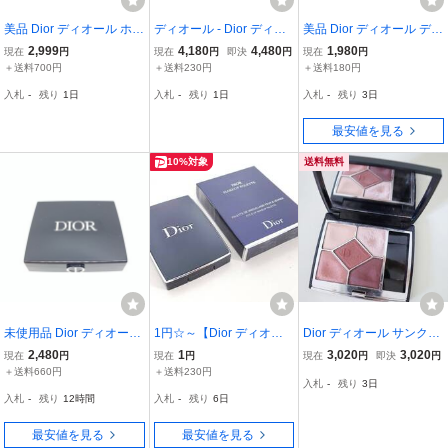
美品 Dior ディオール ホリ
ディオール - Dior ディオ
美品 Dior ディオール ディ
デイ メイクアップパレッ
ールショウ サンク クルー
オールショウ サンク クル
2,999
4,180
4,480
1,980
現在
円
現在
円
即決
円
現在
円
ト アイシャドウ チーク
ル(（サマー コレクション
ール アイシャドウ ピン
＋送料700円
＋送料230円
＋送料180円
フェイスパウダー 他 セッ
限定品)#654 コーラル リ
クオーガンザ 123
入札
-
残り
1日
入札
-
残り
1日
入札
-
残り
3日
ト ホリデー BU7430R
ビエラ｜新品★未使用◆
アイシャドウ
最安値を見る
10%対象
送料無料
未使用品 Dior ディオール
1円☆～【Dior ディオー
Dior ディオール サンクク
ディオールショウ モ
ル アイ＆リップ パレッ
ルールクチュール アイシ
2,480
1
3,020
3,020
現在
円
現在
円
現在
円
即決
円
ノ クルール アイシャド
ト】MAKEUP PALETTE/
ャドウ フランス製 記載量
＋送料660円
＋送料230円
入札
-
残り
3日
ウ 045 アイシャドー アイ
アイシャドウ/口紅/リップ
7g 色1947 コスメ レディ
入札
-
残り
12時間
入札
-
残り
6日
メイク パレット 化粧品
グロス/未使用保管品/箱付
ース 6468754
管理RO26002937
き ☆
最安値を見る
最安値を見る