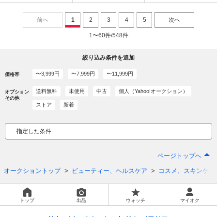
前へ
1
2
3
4
5
次へ
1〜60件/548件
絞り込み条件を追加
〜3,999円
〜7,999円
〜11,999円
価格帯
送料無料
未使用
中古
個人（Yahoo!オークション）
オプション
その他
ストア
新着
指定した条件
ページトップへ
オークショントップ
ビューティー、ヘルスケア
コスメ、スキンケア
トップ
出品
ウォッチ
マイオク