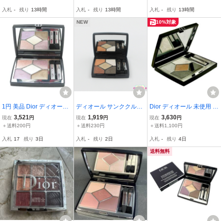
エラ ディオリビエラ 残量
ュアペタルズ パウダー B
入札
-
残り
13時間
入札
-
残り
13時間
入札
-
残り
13時間
多 BU5646J
U7628C2
NEW
10%対象
1円 美品 Dior ディオール
ディオール サンククルー
Dior ディオール 未使用 C
ディオールショウサンク
ル #627 残量多 C808
hristian Dior ショウ サン
3,521
1,919
3,630
現在
円
現在
円
現在
円
クルール アイシャドウ 87
ク クルール 043 ナイトウ
＋送料200円
＋送料230円
＋送料1,100円
4 ミスティ―アイリス 限
ォーク アイシャドウ 4g
入札
17
残り
3日
入札
-
残り
2日
入札
-
残り
4日
定色 残量多 BO12861R2
化粧品
送料無料