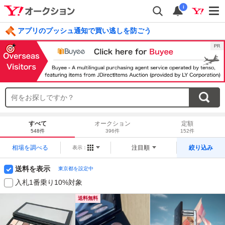
i
アプリのプッシュ通知で買い逃しを防ごう
毎日引けるくじ 今すぐ挑戦
ログイン
すべて
オークション
定額
548件
396件
152件
相場を調べる
注目順
絞り込み
表示：
送料を表示
東京都を設定中
入札1番乗り10%対象
送料無料