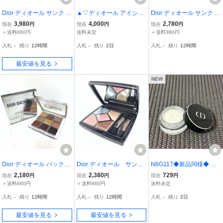
Dior ディオール サンク ク
▲▽ディオール アイシャ
Dior ディオール サンク ク
ルール クチュール 983 シ
ドウ スパークリング アイ
ルール 897 スプリント 化
3,980
4,000
2,780
現在
円
現在
円
現在
円
ャンゼリゼ アイシャドウ
パレット 711/821/787/61
粧品 コスメ アイシャドウ
＋送料660円
送料未定
＋送料390円
コスメ 化粧品 アイシャド
6/582 未使用保管品△▼
アイメイク アイパレット
入札
-
残り
12時間
入札
-
残り
2日
入札
-
残り
12時間
ー アイメイク 残多 管理M
残量約95% 管理YK26004
K26004643
229
最安値を見る
NEW
Dior ディオール バックス
Dior ディオール サンク
N6G117◆新品同様◆ ク
テージ アイパレット 006
クルール 257 シュガ
リスチャンディオール デ
2,180
2,380
729
現在
円
現在
円
現在
円
ブロンズ アイシャドウ ア
ー シェード アイシャ
ィオールショウ フュージ
＋送料660円
＋送料660円
送料未定
イシャドー コスメ アイ
ドウ アイシャドー 化
ョン モノ 001 アイシャド
入札
-
残り
12時間
入札
-
残り
12時間
入札
-
残り
2日
パレット 化粧品 管理MK2
粧品 コスメ アイパレ
ウ 6.5g
6004635
ット 管理RO26002440
最安値を見る
最安値を見る