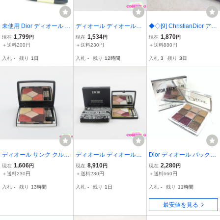
未使用 Dior ディオール サ
ディオール ディオールシ
◆◇[9] ChristianDior アイ
ンククルール アイシャド
ョウ モノ クルール #628
シャドウ まとめ売り 4点
1,799
1,534
1,870
現在
円
現在
円
現在
円
ウ 6g 980 ROSE SPIRIT
アンバー スター 未使用 F
サンク クルール トワ ク
＋送料200円
＋送料230円
＋送料880円
BU7440R
08
ルール グロウ 現状品 デ
入札
-
残り
1日
入札
-
残り
12時間
入札
3
残り
3日
ィオール 08/072909m◇
◆
ディオール サンク クルー
ディオール ディオールシ
Dior ディオール バックス
ル クチュール #619 ピン
ョウ サンク クルール #98
テージ アイパレット 005
1,606
8,910
2,280
現在
円
現在
円
現在
円
ク グロウ 残量多 C757
3 シャンゼリゼ 残量多 C9
プラム アイシャドウ アイ
＋送料230円
＋送料230円
＋送料660円
93
メイク アイシャドー コス
入札
-
残り
13時間
入札
-
残り
1日
入札
-
残り
11時間
メ 化粧品 管理MK260046
36
最安値を見る