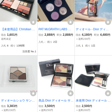
【未使用品】Christian Di
PAT McGRATH LABS ア
ディオール - Dior ディオ
or クリスチャンディオー
イシャドウパレット patm
ールショウ サンク クルー
1,601
2,888
2,888
4,180
4,480
現在
円
現在
円
即決
円
現在
円
即決
円
ル スパークリング クチュ
cgrath
ル(（サマー コレクション
送料未定
＋送料230円
入札
-
残り
2日
ール マルチユース パレッ
限定品)#974 ピンク リビ
入札
6
残り
13時間
入札
1
残り
1日
ト ホリデーコレクション/
エ◆アイシャドウ｜新品
限定/LAE7
注目度 No.1
未使用
ディオールショウ サンク
美品 Dior ディオール サン
未使用 Dior ディオール ト
クルール #669 ソフト カ
ククルールクチュール ア
リオ ブリック パレット
3,383
3,500
2,500
現在
円
現在
円
現在
円
シミア 未使用 F11
イシャドウ 7.4g 779リビ
アイシャドウ 3.3g 643 ピ
＋送料230円
＋送料250円
＋送料200円