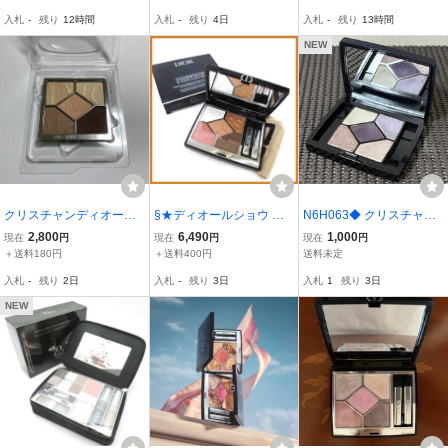
コスメ アイシャドウ パレ
ワールドゥバル 残量多 B
入札
-
残り
12時間
入札
-
残り
4日
入札
-
残り
13時間
ット 残量約85% 管理YK2
O12874R2
6003758
NEW
クリスチャンディオール
§★ディオールショウ サ
N6H063◆ クリスチャン
サンク クルール クチュー
ンク クルール / 664 ワイ
ディオール サンククルー
2,800
6,490
1,000
現在
円
現在
円
現在
円
ル 523 ベージュクチュ
ルド ベージュ♪アイシャ
ル イリディセント 129 ア
＋送料180円
＋送料400円
送料未定
ール アイシャドウ
ドウ
イシャドウ 6g
入札
-
残り
2日
入札
-
残り
3日
入札
1
残り
3日
NEW