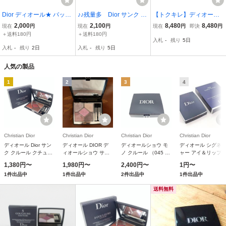
Dior ディオール★ バック
♪♪残量多 Dior サンク ク
【トクキレ】ディオール
ステージ アイ パレット 0
ルール クチュール アイシ
ディオールショウ サンク
2,000
2,100
8,480
8,480
現在
円
現在
円
現在
円
即決
円
03 アンバー アイシャドウ
ャドウ 1947 ミスディオ
クルール #874 ミスティ
＋送料180円
＋送料180円
入札
-
残り
5日
アイパレット USED♪c
ール♪♪
ーアイリス 未使用 アイシ
入札
-
残り
2日
入札
-
残り
5日
ャドウ
人気の製品
1
2
3
4
Christian Dior
Christian Dior
Christian Dior
Christian Dior
ディオール Dior サン
ディオール DIOR デ
ディオールショウ モ
ディオール シグネ
ク クルール クチュー
ィオールショウ サン
ノ クルール （045 セ
ャー アイ＆リップ 
ル 869 レッド タータ
ク クルール 123 ピン
レスティアル グレ
レット [並行輸入品]
1,380円〜
1,980円〜
2,400円〜
1円〜
ン （ベルベット エデ
ク オーガンザ （スプ
ー）
1件出品中
1件出品中
2件出品中
1件出品中
ィション） 限定品
リング コレクション
2024 限定品）
送料無料