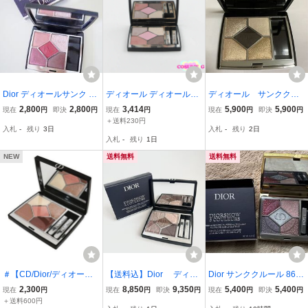
Dior ディオールサンク ク
ディオール ディオールシ
ディオール サンククル
ルール クチュール アイシ
ョウ サンク クルール #12
ールクチュール 539 ア
2,800
2,800
3,414
5,900
5,900
現在
円
即決
円
現在
円
現在
円
即決
円
ャドウ フランス製 記載量
3 ピンク オーガンザ 残量
イシャドウ
＋送料230円
入札
-
残り
3日
入札
-
残り
2日
7g 色879 コスメ レディー
多 C963
入札
-
残り
1日
ス 6468753
NEW
送料無料
送料無料
＃【CD/Dior/ディオー
【送料込】Dior ディオ
Dior サンククルール 863
ル】ディオールショウ サ
ールショウ 限定 サンク
ソワールドゥバル
2,300
8,850
9,350
5,400
5,400
現在
円
現在
円
即決
円
現在
円
即決
円
ンク クルール 743 ローズ
クルール アイシャド
＋送料600円