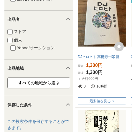
出品者
ストア
個人
Yahoo!オークション
DJヒロヒト 高橋源一郎 新潮社
1,300円
現在
出品地域
1,300円
即決
＋送料600円
0
16時間
最安値を見る
保存した条件
この検索条件を保存することがで
きます。