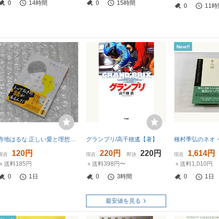
0
14時間
0
15時間
0
11時
New!!
寺地はるな 正しい愛と理想の息子 / 文庫本
グランプリ/高千穂遙【著】
120円
220円
220円
1,614円
現在
現在
即決
現在
＋送料185円
＋送料398円〜
＋送料1,010円
0
1日
0
3時間
0
1日
最安値を見る