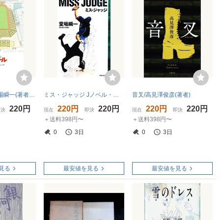
ザ・ウォール/堂場瞬一(著者)
ミス・ジャッジ Jノベル・コレクション/堂場瞬一【著】
音叉/高見澤俊彦(著者)
220円
220円
220円
220円
220円
即決
現在
即決
現在
即決
＋送料398円〜
＋送料398円〜
0
3日
0
3日
見る
最安値を見る
最安値を見る