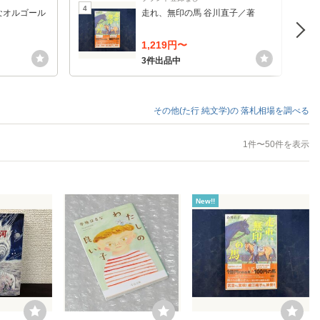
4
5
なオルゴール
走れ、無印の馬 谷川直子／著
1,219円〜
3件出品中
その他(た行 純文学)の
落札相場を調べる
1件〜50件を表示
New!!