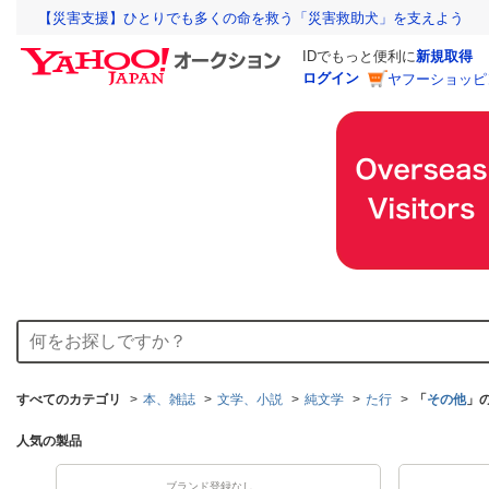
【災害支援】ひとりでも多くの命を救う「災害救助犬」を支えよう
IDでもっと便利に
新規取得
ログイン
ヤフーショッピ
すべてのカテゴリ
本、雑誌
文学、小説
純文学
た行
「
その他
」
人気の製品
ブランド登録なし