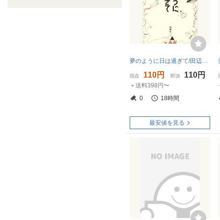
夢のように日は過ぎて/田辺聖子(著者)
110円
110円
現在
即決
＋送料398円〜
0
18時間
最安値を見る