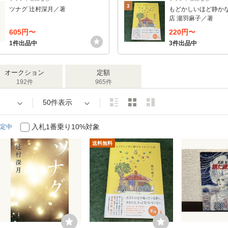
3
ツナグ 辻村深月／著
もどかしいほど静か
店 瀧羽麻子／著
605円〜
220円〜
1件出品中
3件出品中
オークション
定額
192件
965件
50件表示
入札1番乗り10%対象
定中
送料無料