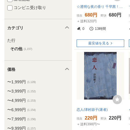
☆透明な夜の香り 千早茜！帯付き単行本！【即決】直木賞作家の意欲作！
コンビニ受け取り
680円
680円
現在
即決
＋送料320円
カテゴリ
0
13時間
た行
最安値を見る
その他
(1,157)
価格
〜1,999円
(1,129)
〜3,999円
(1,152)
〜4,999円
(1,153)
〜6,999円
恋人/津村節子(著者)
(1,154)
220円
220円
〜7,999円
現在
即決
(1,156)
＋送料398円〜
〜9,999円
(1,157)