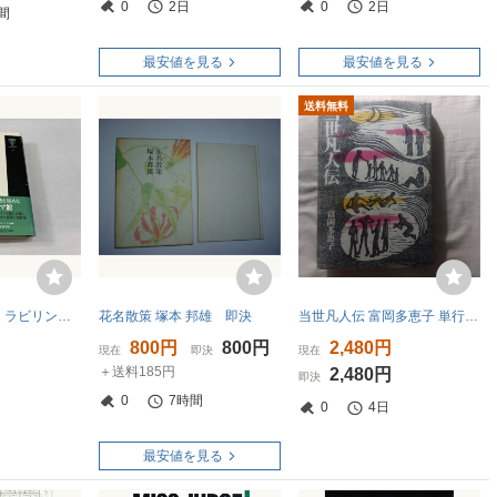
0
2日
0
2日
間
最安値を見る
最安値を見る
送料無料
種村季弘のネオ・ラビリントス(2) 種村季弘
花名散策 塚本 邦雄 即決
当世凡人伝 富岡多恵子 単行本 初版
800円
800円
2,480円
現在
即決
現在
＋送料185円
2,480円
即決
0
7時間
0
4日
最安値を見る