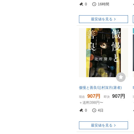
0
16時間
最安値を見る
傲慢と善良/辻村深月(著者)
907円
907円
現在
即決
＋送料398円〜
0
4日
最安値を見る