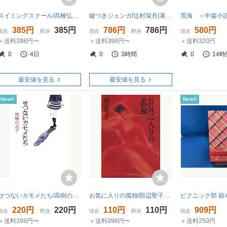
スイミングスクール/高橋弘希(著者)
嘘つきジェンガ/辻村深月(著者)
385円
385円
786円
786円
580円
現在
即決
現在
即決
現在
＋送料398円〜
＋送料398円〜
＋送料320円
0
4日
0
3時間
0
14時
最安値を見る
最安値を見る
New!!
New!!
せつないカモメたち/高樹のぶ子【著】
お気に入りの孤独/田辺聖子【著】
ピクニック部 嶽
220円
220円
110円
110円
909円
現在
即決
現在
即決
現在
＋送料398円〜
＋送料398円〜
＋送料250円