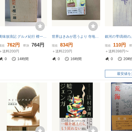
美味放浪記 グルメ紀行 檀一雄 日本交通公社【外函欠品】
世界はきみが思うより 寺地はるな
銀河の雫/高樹の
762円
764円
834円
110円
現在
即決
現在
現在
＋送料200円
＋送料220円
＋送料398円〜
0
14時間
0
16時間
0
20時
最安値を