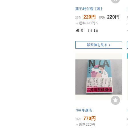
葉子/時任森【著】
220円
220円
現在
即決
＋送料398円〜
0
1日
最安値を見る
N/A 年森瑛
770円
現在
＋送料220円