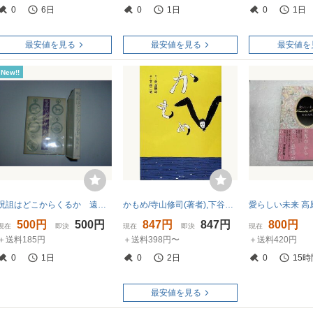
0
6日
0
1日
0
1日
最安値を見る
最安値を見る
最安値を
New!!
呪詛はどこからくるか 遠丸 立 即決
かもめ/寺山修司(著者),下谷二助
愛らしい未来 高
500円
500円
847円
847円
800円
現在
即決
現在
即決
現在
＋送料185円
＋送料398円〜
＋送料420円
0
1日
0
2日
0
15時
最安値を見る