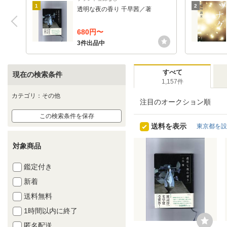
1
2
透明な夜の香り 千早茜／著
680円〜
3件出品中
すべて
現在の検索条件
1,157件
カテゴリ：その他
注目のオークション順
この検索条件を保存
送料を表示
東京都を設
対象商品
鑑定付き
新着
送料無料
1時間以内に終了
匿名配送