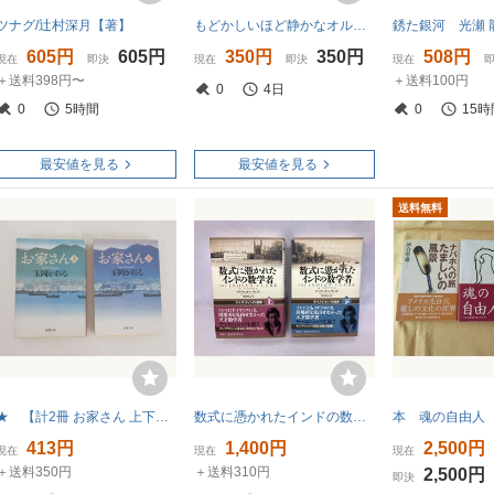
ツナグ/辻村深月【著】
もどかしいほど静かなオルゴール店 瀧羽麻子／著
605円
605円
350円
350円
508円
現在
即決
現在
即決
現在
＋送料398円〜
＋送料100円
0
4日
0
5時間
0
15時
最安値を見る
最安値を見る
送料無料
★ 【計2冊 お家さん 上下巻 玉岡かおる 新潮文庫 2014年】152-02507
数式に憑かれたインドの数学者 上下巻
本 魂の自由人
413円
1,400円
2,500円
現在
現在
現在
＋送料350円
＋送料310円
2,500円
即決