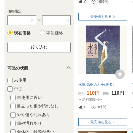
0
19時間
価格指定
最安値を見る
〜
円
円
現在価格
即決価格
商品の状態
未使用
水脈/高樹のぶ子(著者)
中古
110円
110円
現在
即決
未使用に近い
＋送料398円〜
目立った傷や汚れなし
0
3時間
やや傷や汚れあり
最安値を見る
傷や汚れあり
全体的に状態が悪い