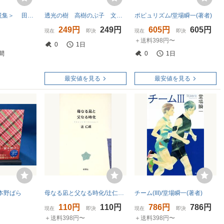
荒海 ＜中篇小説集＞ 田宮虎彦 新潮社 昭和53年 初版 帯付 装幀:吉岡堅二
透光の樹 高樹のぶ子 文藝春秋 初版
ポピュリズム/堂場瞬一(著者)
249円
249円
605円
605円
現在
即決
現在
即決
＋送料398円〜
0
1日
間
0
1日
最安値を見る
最安値を見る
本野ばら
母なる凪と父なる時化/辻仁成(著者)
チーム(III)/堂場瞬一(著者)
110円
110円
786円
786円
現在
即決
現在
即決
＋送料398円〜
＋送料398円〜