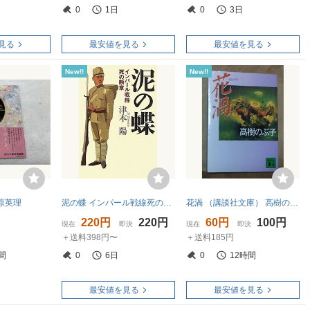
0
1日
0
3日
見る
最安値を見る
最安値を見る
New!!
New!!
原英理
泥の蝶 インパール戦線死の断章/津本陽【著】
花渦 （講談社文庫） 高樹のぶ子／〔著〕
220円
220円
60円
100円
現在
即決
現在
即決
＋送料398円〜
＋送料185円
間
0
6日
0
12時間
最安値を見る
最安値を見る