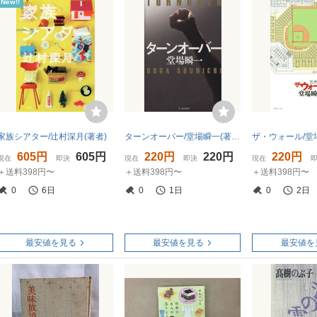
New!!
家族シアター/辻村深月(著者)
ターンオーバー/堂場瞬一(著者)
605円
605円
220円
220円
220円
現在
即決
現在
即決
現在
＋送料398円〜
＋送料398円〜
＋送料398円〜
0
6日
0
1日
0
2日
最安値を見る
最安値を見る
最安値を