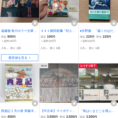
遠藤徹 角川ホラー文庫 姉
４４１横田順彌『対人カ
●矢野徹 「裁くのはだれ
飼 壊れた少女を拾ったの
メレオン症』昭和５６
か」 帯付 角川文庫
800
100
220
220
現在
円
現在
円
現在
円
即決
円
で 2冊セット
（昭和55年初版） 連作
＋送料180円
＋送料185円
＋送料180円
ＳＦミステリー
入札
-
残り
1日
入札
-
残り
1日
入札
-
残り
1日
最安値を見る
NEW
もうすぐ終了
西遊記 1 天の巻 斉藤洋の
【中古本】マイボディ・
「鳥はいまどこを飛ぶ
西遊記シリーズ 理論社
オン・ザ・ムーン 上・
か・殺人者の空 山野浩
450
3,500
3,500
3,500
現在
円
現在
円
即決
円
現在
円