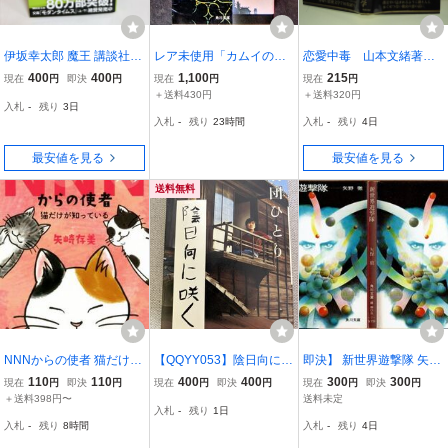
伊坂幸太郎 魔王 講談社文
レア未使用「カムイの
恋愛中毒 山本文緒著
庫 80万部突破!
剣」ファンタジーロマン.
角川書店刊 初版元帯
400
400
1,100
215
現在
円
即決
円
現在
円
現在
円
角川文庫.著者:矢野徹.※
第20回吉川英治文学新人
＋送料430円
＋送料320円
入札
-
残り
3日
初版本.ソフトカバー.(p44
賞受賞作品 直木賞作家
入札
-
残り
23時間
入札
-
残り
4日
8).角川書店:1975年7月発
～プラナリアで受賞
行
最安値を見る
最安値を見る
送料無料
NNNからの使者 猫だけが
【QQYY053】陰日向に咲
即決】 新世界遊撃隊 矢野
知っている ハルキ文庫/矢
く 劇団ひとり 幻冬舎文庫
徹 角川文庫/小説
110
110
400
400
300
300
現在
円
即決
円
現在
円
即決
円
現在
円
即決
円
崎存美(著者)
小説
＋送料398円〜
送料未定
入札
-
残り
1日
入札
-
残り
8時間
入札
-
残り
4日