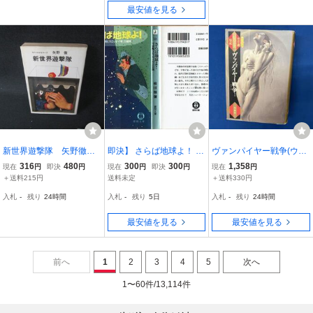
最安値を見る
新世界遊撃隊 矢野徹
即決】 さらば地球よ！ ~
ヴァンパイヤー戦争(ウォ
鶴書房 日焼け強シミ有/I
宇宙船(スロッピイ号)の冒
ーズ)(1) 笠井潔
316
480
300
300
1,358
現在
円
即決
円
現在
円
即決
円
現在
円
DU
険~/初版 横田順彌 徳間文
＋送料215円
送料未定
＋送料330円
庫/小説
入札
-
残り
24時間
入札
-
残り
5日
入札
-
残り
24時間
最安値を見る
最安値を見る
前へ
1
2
3
4
5
次へ
1〜60件/13,114件