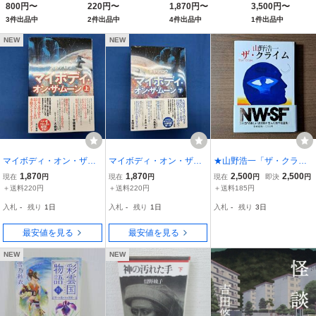
800円〜
220円〜
1,870円〜
3,500円〜
遠藤徹／〔著〕
作〕 斉藤洋／文 広
作選 １） 山野浩
3件出品中
2件出品中
4件出品中
1件出品中
瀬弦／絵
／著
NEW
NEW
マイボディ・オン・ザ・
マイボディ・オン・ザ・
★山野浩一「ザ・クライ
ムーン 上 矢野アロウ
ムーン 下 矢野アロウ
ム」★冬樹社★単行本19
1,870
1,870
2,500
2,500
現在
円
現在
円
現在
円
即決
円
78年初版第1刷★帯★状
＋送料220円
＋送料220円
＋送料185円
態良
入札
-
残り
1日
入札
-
残り
1日
入札
-
残り
3日
最安値を見る
最安値を見る
NEW
NEW