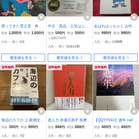
帰ってきた雪之丞 奇絶
中古 美品 人生はニャ
あばれはっちゃく 山中恒
怪絶大活劇 （徳間文庫）
ンとかなる! ?明日に幸福
理論社 児童書
1,000
1,000
500
500
990
990
現在
円
即決
円
現在
円
即決
円
現在
円
即決
円
横田順弥／著
をまねく68の方法 猫
＋送料230円
入札
-
残り
2日
入札
-
残り
22時間
入札
-
残り
19分10秒
最安値を見る
最安値を見る
最安値を見る
送料無料
送料無料
送料無料
海辺のカフカ 上 新潮文庫
老人力 赤瀬川原平 筑摩書
【QQYY044】逝年 call b
村上春樹
房 定価1500円+税 筑摩書
oy II 石田衣良 集英社文庫
300
900
888
888
400
400
現在
円
即決
円
現在
円
即決
円
現在
円
即決
円
房
入札
-
残り
7日
入札
-
残り
3日
入札
-
残り
2日