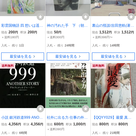
彩雲国物語 四 想いは遥か
神の汚れた手 下 （朝日
裏山の怪談/吉田悠軌(著
なる茶都へ (角川文庫) 雪
文庫） 曽野綾子／著/本◆
者)
200
200
50
1,512
1,512
現在
円
即決
円
現在
円
現在
円
即決
円
乃 紗衣
B0622-29
＋送料180円
＋送料300円
＋送料398円〜
入札
-
残り
1日
入札
-
残り
24時間
入札
-
残り
14時間
最安値を見る
最安値を見る
最安値を見る
送料無料
送料無料
小説 銀河鉄道999 ANOT
社外に出る力 仕事の外で
【QQYY029】最愛 真保
HER STORY アルティメ
人はもう一度成長する 人
裕一 文春文庫
4,356
4,356
600
1,000
800
800
現在
円
即決
円
現在
円
即決
円
現在
円
即決
円
ットジャーニー 2巻セッ
生100年時代を輝かせる
＋送料390円
入札
-
残り
6時間
入札
-
残り
21時間
ト/和智正喜(著者),松
会=編