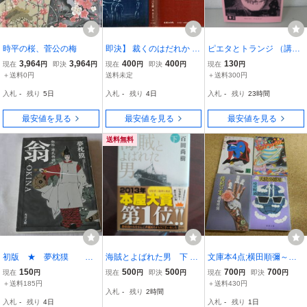
時平の桜、菅公の梅
即決】 裁くのはだれか ゴ
ピエタとトランジ （講談
ンドー・ゴロー・シリー
社文庫 ふ８３－２） 藤
3,964
3,964
400
400
130
現在
円
即決
円
現在
円
即決
円
現在
円
ズ/初版 矢野徹 角川文庫/
野可織／〔著〕/本◆B072
＋送料0円
送料未定
＋送料300円
小説
1-11
入札
-
残り
5日
入札
-
残り
4日
入札
-
残り
23時間
最安値を見る
最安値を見る
最安値を見る
送料無料
初版 ★ 夢枕獏 秘
海賊とよばれた男 下 百
文庫本4点;横田順彌～俺
帖・源氏物語 翁 ★
田尚樹／著
はスーパーマン,天使の惑
150
500
500
700
700
現在
円
現在
円
即決
円
現在
円
即決
円
角川文庫
星,ヨコジュンのびっくり
＋送料185円
＋送料430円
入札
-
残り
2時間
ハウス」「惜別の宴」
入札
-
残り
4日
入札
-
残り
1日