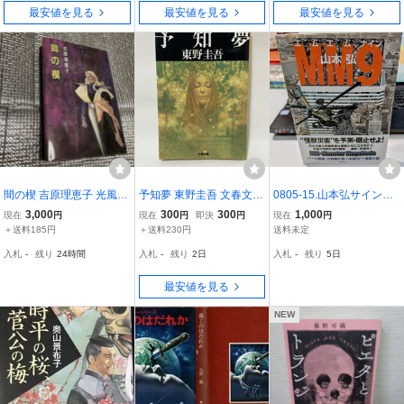
最安値を見る
最安値を見る
最安値を見る
間の楔 吉原理恵子 光風社
予知夢 東野圭吾 文春文庫
0805-15.山本弘サイン本/
出版 ハードカバー
ガリレオシリーズ第二弾
署名入/MM9 エムエムナ
3,000
300
300
1,000
現在
円
現在
円
即決
円
現在
円
短編ミステリー 小説 ドラ
イン 東京創元社/SF/ファ
＋送料185円
＋送料230円
送料未定
マ化原作 文庫本
ンタジー/大衆文学/怪獣/
入札
-
残り
24時間
入札
-
残り
2日
入札
-
残り
5日
コレクター/古本
最安値を見る
NEW