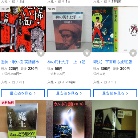
入札
-
残り
1日
入札
-
残り
1日
入札
-
残り
23時間
NEW
NEW
恐怖・呪い面 実話都市伝
神の汚れた手 上 （朝日
即決】 宇宙翔る虎/初版
説 TO文庫/山口敏太郎
文庫） 曽野綾子／著/本◆
吉津實 ソノラマ文庫/小説
220
220
50
300
300
現在
円
即決
円
現在
円
現在
円
即決
円
【著】
B0625-13
＋送料398円〜
＋送料300円
送料未定
入札
-
残り
6日
入札
-
残り
23時間
入札
-
残り
5日
最安値を見る
最安値を見る
最安値を見る
送料無料