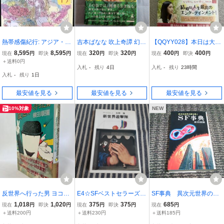
熱帯感傷紀行: アジア・セ
吉本ばなな 吹上奇譚 幻冬
【QQYY028】本日は大安
ンチメンタル・ロード (角
舎 哲学ホラー小説 書き下
なり 辻村深月 角川文庫
8,595
8,595
320
320
400
400
現在
円
即決
円
現在
円
即決
円
現在
円
即決
円
川文庫 な 41-1)
ろし長編
＋送料0円
入札
-
残り
4日
入札
-
残り
23時間
入札
-
残り
1日
最安値を見る
最安値を見る
最安値を見る
10%対象
NEW
反世界へ行った男 ヨコジ
E4☆SFベストセラーズ
SF事典 異次元世界の扉
ュンのショート・ショー
新世界遊撃隊☆矢野徹☆
を開く 横田順彌
1,018
1,020
375
375
685
現在
円
即決
円
現在
円
即決
円
現在
円
ト集 横田順彌 徳間書店
＋送料200円
＋送料230円
＋送料185円