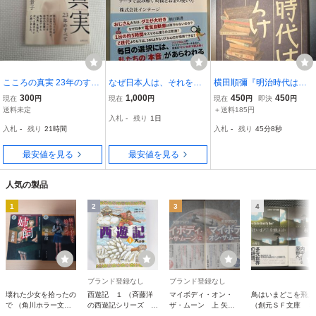
こころの真実 23年のすべ
なぜ日本人は、それを選
横田順彌『明治時代は謎
て 河野景子 世界文化社
ぶのか？ データで読み解
だらけ』平凡社★日本SF
300
1,000
450
450
現在
円
現在
円
現在
円
即決
円
く 時間とお金の使い方 株
史、山中峯太郎、押川春
送料未定
＋送料185円
入札
-
残り
1日
式会社インテージ
浪、天狗倶楽部、雑誌
入札
-
残り
21時間
入札
-
残り
45分6秒
「科学世界」、薄井秀
一、二宮忠八
最安値を見る
最安値を見る
人気の製品
1
2
3
4
ブランド登録なし
ブランド登録なし
壊れた少女を拾ったの
西遊記 １ （斉藤洋
マイボディ・オン・
鳥はいまどこを飛ぶ
で （角川ホラー文
の西遊記シリーズ
ザ・ムーン 上 矢野
（創元ＳＦ文庫 Ｓ
庫 Ｈ１２３－２）
１） 〔呉承恩／
アロウ／著
や２－１ 山野浩一