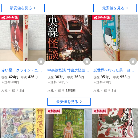
最安値を見る
最安値を見る
10%対象
10%対象
赤い星 クライン・ユー
中央線怪談 竹書房怪談文
反世界へ行った男 ヨコ
ベルシュタイン／著 ダ
庫/吉田悠軌(著者)
ジュンのショート・ショ
424
426
363
363
951
953
現在
円
即決
円
現在
円
即決
円
現在
円
即決
円
イヤブックス 【TOKO6-
ート集 横田順彌／著
＋送料200円
＋送料398円〜
＋送料200円
2】
徳間書店
入札
-
残り
1日
入札
-
残り
12時間
入札
-
残り
1日
最安値を見る
送料無料
送料無料