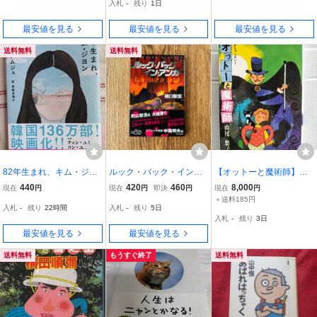
入札
-
残り
1日
最安値を見る
最安値を見る
最安値を見る
送料無料
送料無料
82年生まれ、キム・ジヨ
ルック・バック・イン・
【オットーと魔術師】
ン チョ・ナムジュ 著 斎
アンガー （祥伝社文庫
集英社文庫 花 77－A
440
420
460
8,000
現在
円
現在
円
即決
円
現在
円
藤真理子 訳
ひ１２－２） 樋口毅宏／
山尾悠子著 昭和55年1
＋送料185円
入札
-
残り
22時間
入札
-
残り
5日
著
刷
入札
-
残り
3日
最安値を見る
最安値を見る
送料無料
もうすぐ終了
送料無料