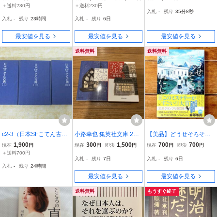
下巻 セット 矢野アロウ／
一傑作選 I・II 」2冊セッ
＋送料230円
＋送料230円
入札
-
残り
35分6秒
著 上下巻セット
ト 創元SF文庫
入札
-
残り
23時間
入札
-
残り
6日
最安値を見る
最安値を見る
最安値を見る
送料無料
送料無料
c2-3（日本SFこてん古
小路幸也 集英社文庫 2冊
【美品】どうせそろそろ
典）全3巻 全巻セット カ
セット マイ・ブルー・ヘ
死ぬんだし 香坂鮪 宝島社
1,900
300
1,500
700
700
現在
円
現在
円
即決
円
現在
円
即決
円
バー無し 横田順彌 早川書
ヴン 東京バンドワゴン
文庫 第23回このミステリ
＋送料700円
入札
-
残り
7日
入札
-
残り
6日
房 昭和55年
ーがすごい！大賞
入札
-
残り
24時間
最安値を見る
最安値を見る
送料無料
もうすぐ終了