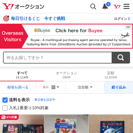
i
毎日引けるくじ 今すぐ挑戦
ログイン
すべて
オークション
定額
13,114件
188件
12,926件
相場を調べる
注目順
絞り込み
表示：
送料を表示
東京都を設定中
入札1番乗り10%対象
10%対象