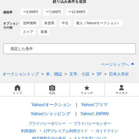
絞り込み条件を追加
〜3,999円
〜7,999円
〜12,999円
価格帯
送料無料
未使用
中古
個人（Yahoo!オークション）
オプション
その他
ストア
新着
指定した条件
ページトップへ
オークショントップ
本、雑誌
文学、小説
SF
日本人作家
トップ
出品
ウォッチ
マイオク
Yahoo!オークション
Yahoo!フリマ
Yahoo!ショッピング
Yahoo! JAPAN
プライバシーポリシー
プライバシーセンター
利用規約
LYPプレミアム利用ガイド
ガイドライン
特定商取引法の表示
ストア出店について