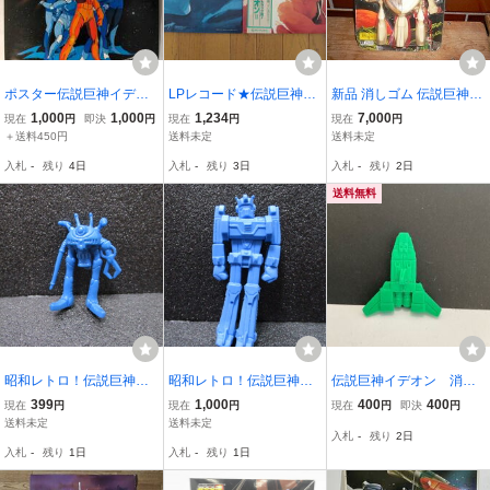
ポスター伝説巨神イデオ
LPレコード★伝説巨神イ
新品 消しゴム 伝説巨神イ
ンB2サイズ富野喜幸 富野
デオン★2種組★テレビ・
デオン ガンガ ルブ 白
1,000
1,000
1,234
7,000
現在
円
即決
円
現在
円
現在
円
由悠季1980年ANIMECア
サウンドトラック盤★キ
分離します
＋送料450円
送料未定
送料未定
ニメックSpace Runaway
ングレコード★すぎやま
入札
-
残り
4日
入札
-
残り
3日
入札
-
残り
2日
Ideon POSTER
こういち、たいらいさお
送料無料
昭和レトロ！伝説巨神イ
昭和レトロ！伝説巨神イ
伝説巨神イデオン 消し
デオン ドグ・マック 消し
デオン 消しゴム（ミニフ
ゴム 戦闘機形態イデオ
399
1,000
400
400
現在
円
現在
円
現在
円
即決
円
ゴム（ミニフィギュア日
ィギュア日本サンライズ
デルタ 緑 当時物 送
送料未定
送料未定
入札
-
残り
2日
本サンライズ80ｓ当時物
東急エージェンシー80ｓ
料無料
入札
-
残り
1日
入札
-
残り
1日
ビンテージグッズガンダ
当時物ビンテージグッズ
ムダグラム）
ガンダムダグラム）