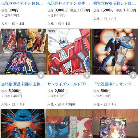
伝説巨神イデオン 接触篇
伝説巨神イデオン 絵本 サ
昭和当時物 昭和レトロ ID
発動篇 特別鑑賞券 半券
ンライズ
EON 伝説巨神イデオン ジ
300
3,000
3,000
1,200
1,200
現在
円
現在
円
即決
円
現在
円
即決
円
当時物
ュピター ダイヤ合金 ジャ
＋送料110円
＋送料430円
入札
-
残り
3日
ンク部品取り
入札
-
残り
2日
入札
-
残り
3日
NEW
当時物 新品未開封 山勝
サンライズワールドTOKY
「伝説巨神イデオン 中村
伝説巨神 イデオン ミニプ
O スペシャルエキシビシ
光毅/六神合体ゴッドマー
5,000
2,500
500
現在
円
現在
円
現在
円
ロ当て サンライズ ブロマ
ョン入場特典 伝説巨神イ
ズ」 ポスター ジ・アニメ
＋送料1,460円
＋送料120円
＋送料230円
イド パネル 昭和レトロ
デオン 樋口雄一氏描き下
1982年7月号付録
入札
-
残り
1日
入札
-
残り
23時間
入札
-
残り
1日
レトログッズ ビンテージ
ろしイラスト 複製ミニ色
紙 スパロボ