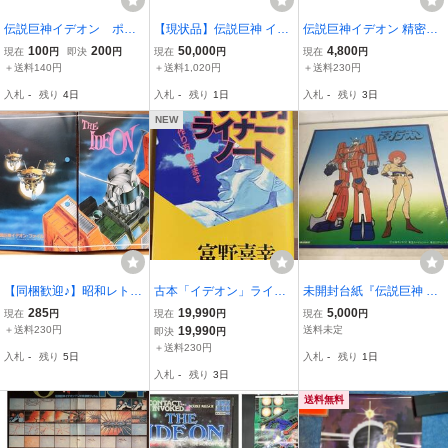
伝説巨神イデオン ポー
【現状品】伝説巨神 イデ
伝説巨神イデオン 精密図
トレート＆時間割
オン 富野喜幸 サンラ
解集
100
200
50,000
4,800
現在
円
即決
円
現在
円
現在
円
イズ スピードポスタ
＋送料140円
＋送料1,020円
＋送料230円
ー IDEON 接触 発動 希
入札
-
残り
4日
入札
-
残り
1日
入札
-
残り
3日
少 当時物 DOMWTZ
NEW
【同梱歓迎♪】昭和レト
古本「イデオン」ライナ
未開封台紙『伝説巨神 イ
ロ・当時もの なつかし
ー・ノート―アニメの作
デオン』日本サプライズ/
285
19,990
5,000
現在
円
現在
円
現在
円
のアニメグッズ 富野由
り方教えます 単行本 #富
東急エージェンシー/東京
＋送料230円
19,990
送料未定
即決
円
悠季監督作品「伝説巨神
野由悠季 #富野善幸 #伝説
12チャンネル 催事企画/
＋送料230円
入札
-
残り
5日
入札
-
残り
1日
イデオン」ファイル 未
巨人イデオン #機動戦士
ラポート株式会社
入札
-
残り
3日
使用品です
ガンダム
送料無料