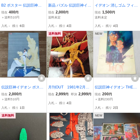
B2 ポスター 伝説巨神イ
新品 パズル 伝説巨神イデ
イデオン 消しゴム フィギ
デオン イデオン 日本サン
オン ショウワノート 30片
ュア 二点 当時物
400
2,000
1,500
現在
円
現在
円
現在
円
ライズ 東急エージェンシ
＋送料510円
送料未定
送料未定
ー 東京 12チャンネル ポ
入札
-
残り
6日
入札
-
残り
4日
入札
-
残り
4日
スター 大きさ 縦 約72.5
㎝ 横が約51.5㎝
送料無料
NEW
伝説巨神イデオン ポスタ
月刊OUT 1981年2月号
伝説巨神イデオン THE I
ー B2サイズ 当時物
付録ポスター 機動戦士ガ
DEON（接触篇 発動篇）
2,000
2,999
2,999
200
現在
円
現在
円
即決
円
現在
円
ンダム、伝説巨神イデオ
劇場版アニメ パンフレッ
＋送料510円
＋送料230円
入札
-
残り
4日
ン
ト 260109
入札
-
残り
1日
入札
-
残り
2日
送料無料
NEW