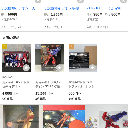
伝説巨神イデオン カセ
伝説巨神イデオン 接触篇
ka26-1003 （当時物）
ットテープ/シングルCD/
発動篇 ポスター B2サイ
「伝説巨人イデォン」映
500
1,500
350
500
現在
円
現在
円
現在
円
即決
円
劇場版（接触篇・発動
ズ 非売品
画パンフ 即決あり
＋送料980円
＋送料510円
送料未定
篇）ポスター２枚セッ
入札
-
残り
4日
入札
-
残り
1日
入札
-
残り
2日
ト 2511021
人気の製品
1
2
3
BANDAI
超合金魂 GX-36 伝説
超合金魂 伝説巨人イ
銀河英雄伝説 フリー
巨神 イデオン
デオン GX-92 伝説巨
トファイルコレクショ
神イデオン F.A.
ン Vol.6
4,000円〜
13,200円〜
500円〜
6件出品中
2件出品中
15件出品中