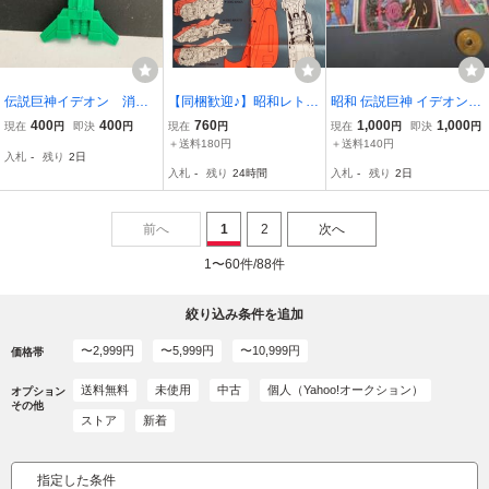
伝説巨神イデオン 消し
【同梱歓迎♪】昭和レト
昭和 伝説巨神 イデオン A
ゴム 戦闘機形態イデオ
ロ・なつかしのアニメ両
/ 日本サンライズ
400
400
760
1,000
1,000
現在
円
即決
円
現在
円
現在
円
即決
円
デルタ グリーン 当時
面ポスター◇富野由悠季
＋送料180円
＋送料140円
入札
-
残り
2日
物 送料無料
監督作品「伝説巨神イデ
入札
-
残り
24時間
入札
-
残り
2日
オン」主役メカ／ベスと
カララ です
前へ
1
2
次へ
1〜60件/88件
絞り込み条件を追加
〜2,999円
〜5,999円
〜10,999円
価格帯
送料無料
未使用
中古
個人（Yahoo!オークション）
オプション
その他
ストア
新着
指定した条件