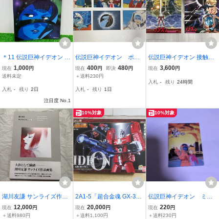
＊11 伝説巨神イデオン 接
伝説巨神イデオン ポス
伝説巨神イデオン 接触篇
触編 発動編 ロマンアル
トカード 6枚セット 当時
発動篇 映画ポスター 2種
1,000
400
480
3,600
現在
円
現在
円
即決
円
現在
円
バム・エクストラ51 ムッ
物 アニメグッズ
セット B2版 美品 送料無
送料未定
＋送料230円
入札
-
残り
24時間
ク本 古本 当時物 60
料
入札
-
残り
2日
入札
-
残り
1日
注目度 No.1
10%対象
10%対象
湖川友謙 サンライズ作品
2A1-5「超合金魂 GX-36
伝説巨神イデオン ミニ
画集 初版 ダンバイ
伝説巨神イデオン IDEO
カード コスモとカーシ
12,000
20,000
220
現在
円
現在
円
現在
円
ン ザブングル イデオ
N」バンダイ（BANDAI）
ャ 日本サンライズ
＋送料980円
＋送料1,100円
＋送料230円