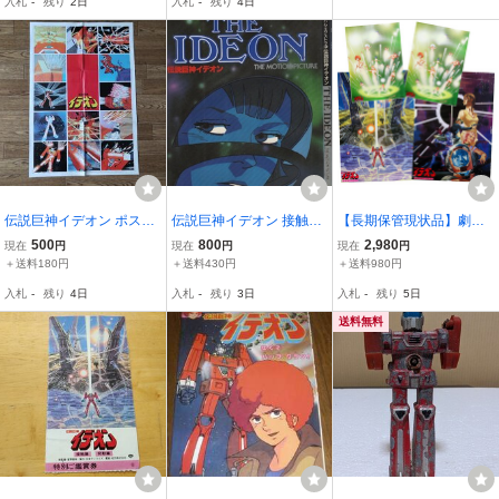
入札
-
残り
2日
入札
-
残り
4日
伝説巨神イデオン ポスタ
伝説巨神イデオン 接触篇
【長期保管現状品】劇場
ー ジ・アニメ1981年12
発動篇 ロマンアルバム エ
版 伝説巨神イデオン 接触
500
800
2,980
現在
円
現在
円
現在
円
月号付録
クストラ 51 The Motion P
篇 発動篇 ポスター B2判
＋送料180円
＋送料430円
＋送料980円
icture 徳間書店 1982年 昭
2枚 B3判 2枚 計4枚 セッ
入札
-
残り
4日
入札
-
残り
3日
入札
-
残り
5日
和57年 すぎやまこういち
ト まとめ： 湖川友謙 非
富野喜幸
売品 1982年 ④
送料無料