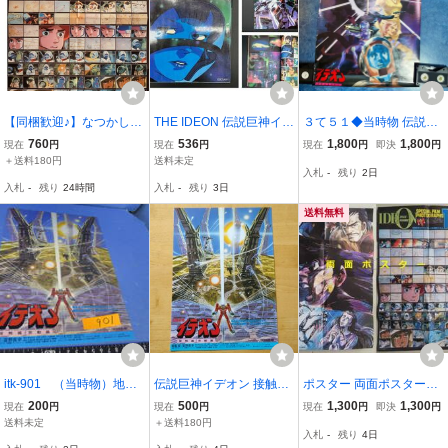
【同梱歓迎♪】なつかしの
THE IDEON 伝説巨神イデ
３て５１◆当時物 伝説巨
アニメ両面ポスター◇富
オン A CONTACT BE INV
神イデオン B2判ポスター
760
536
1,800
1,800
現在
円
現在
円
現在
円
即決
円
野由悠季監督作品「伝説
OKED THE MOTION PIC
発動篇 接触篇 B2 ポスタ
＋送料180円
送料未定
入札
-
残り
2日
巨神イデオン」＋ちばて
TURE 30×21.3×1.3㎝ コ
ー 昭和レトロ
入札
-
残り
24時間
入札
-
残り
3日
つやさん原作「あしたの
レクション アニメ 資料
ジョー２」です
書籍 (E21960)
送料無料
itk-901 （当時物）地方
伝説巨神イデオン 接触篇
ポスター 両面ポスター
館名入り映画チラシ「伝
発動篇 チラシ 富野喜幸
映画 あしたのジョー2
200
500
1,300
1,300
現在
円
現在
円
現在
円
即決
円
説巨神イデオン」
伝説巨神イデオン アニメ
送料未定
＋送料180円
入札
-
残り
4日
ージュ付録