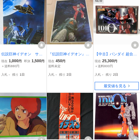
重機動メカ
NEW
伝説巨神イデオン サン
『伝説巨神イデオン』の
【中古】バンダイ 超合金
トラアルバム封入特典
駄菓子屋用シール（？）
魂 GX-36 伝説巨神イデオ
1,000
1,500
450
25,300
現在
円
即決
円
現在
円
現在
円
Ｂ２サイズ ポスター 約
の当たりの大判カード
ン 伝説巨神イデオン【難
＋送料880円
送料未定
＋送料800円
51×72cm 折跡あり
１（未使用品・当時物）
あり】[240010493002]
入札
-
残り
1日
入札
-
残り
2日
入札
-
残り
2日
最安値を見る