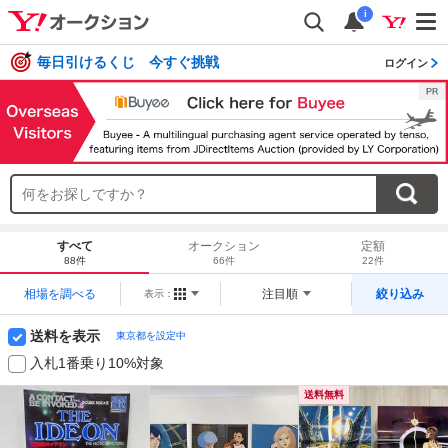
i
毎日引けるくじ 今すぐ挑戦
ログイン
すべて
オークション
定額
88件
66件
22件
相場を調べる
注目順
絞り込み
表示：
送料を表示
東京都を設定中
入札1番乗り10%対象
送料無料