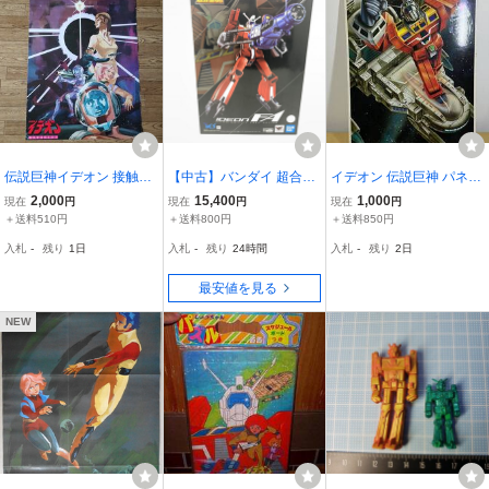
伝説巨神イデオン 接触篇
【中古】バンダイ 超合金
イデオン 伝説巨神 パネル
発動篇 ポスター B2サイ
魂 GX-92 伝説巨神イデオ
ポスター ２枚
2,000
15,400
1,000
現在
円
現在
円
現在
円
ズ 非売品
ン F.A.[240010454868]
＋送料510円
＋送料800円
＋送料850円
入札
-
残り
1日
入札
-
残り
24時間
入札
-
残り
2日
最安値を見る
NEW