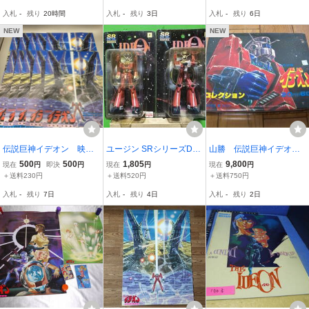
ン
伝説巨神イデオン フィギ
入札
-
残り
20時間
入札
-
残り
3日
入札
-
残り
6日
ュア 箱イタミ 現状品 全
高約28cm
NEW
NEW
伝説巨神イデオン 映画
ユージン SRシリーズDX
山勝 伝説巨神イデオ
チラシ 10枚 接触編 発動
伝説巨人イデオン 2種
ン コレクション 検索
500
500
1,805
9,800
現在
円
即決
円
現在
円
現在
円
篇 富野喜幸
セット
駄菓子屋ミニカードシー
＋送料230円
＋送料520円
＋送料750円
ルアルバム
入札
-
残り
7日
入札
-
残り
4日
入札
-
残り
2日