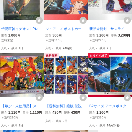
伝説巨神イデオン LPレコ
ジ・アニメ ポストカード
新品未開封 サンライズ
ード特典ポスター シェリ
伝説巨神イデオン 日本サ
ワールド ロボット研究所
1,000
300
3,200
3,200
現在
円
現在
円
現在
円
即決
円
ル&ギシェ 『IDEON II』B
ンライズ
限定 伝説巨神イデオ
送料未定
＋送料110円
＋送料270円
2ポスター当時物
ン ビッグサイズ アクリ
入札
-
残り
1日
入札
-
残り
24時間
入札
-
残り
2日
ルスタンド+特典 色紙
送料無料
もうすぐ終了
【希少・未使用品】スケ
【送料無料】絶版 伝説巨
B2サイズ アニメポスター
ッチブック 伝説巨神イデ
神イデオン 角面子 メンコ
劇場版 伝説巨神イデオン
1,110
1,110
430
430
1,100
現在
円
即決
円
現在
円
即決
円
現在
円
オン 日本サンライズ レト
バラ8枚 昭和レトロ めん
接触篇 発動篇 富野喜幸監
＋送料230円
＋送料390円
入札
-
残り
2日
ロ 昭和
こ スーパーロボット 日本
督作品 ANIMEC 当時モノ
入札
-
残り
1日
入札
-
残り
39分23秒
サンライズ テレビアニメ
希少 B8278