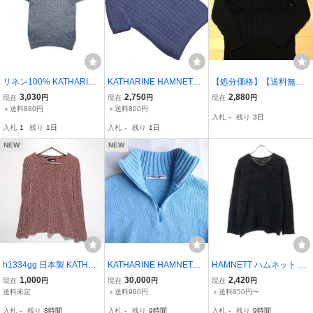
リネン100% KATHARINE
KATHARINE HAMNETT
【処分価格】【送料無
HAMNETT LONDON キャ
キャサリンハムネット リ
料】ベスト・セーター4点
3,030
2,750
2,880
現在
円
現在
円
現在
円
サリンハムネットロンド
ネン100% 透かし編み サ
セット（キャサリンハム
＋送料880円
＋送料800円
入札
-
残り
3日
ン Vネック 半袖 サマー ニ
マー ニット セーター size
ネット・アバハウス・J.C
入札
1
残り
1日
入札
-
残り
1日
ット セーター M /ブルー
L/濃紺 ■◆ ☆ gha3 メン
REW・BOYCOTT）
系 メンズ
ズ
NEW
NEW
h1334gg 日本製 KATHAR
KATHARINE HAMNETT L
HAMNETT ハムネット 長
INE HAMNETT｜キャサ
ONDON ハーフジップニ
袖 Vネック セーター AL
1,000
30,000
2,420
現在
円
現在
円
現在
円
リンハムネット サイズM
ット セーター イタリア製
ブラック系 ニット メンズ
送料未定
＋送料980円
＋送料850円〜
セーター ニット レッド系
キャサリンハムネット ア
入札
-
残り
8時間
入札
-
残り
9時間
入札
-
残り
9時間