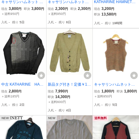
キャサリンハムネット KA
キャサリンハムネットロ
KATHARINE HAMNETT
THARINE HAMNETT シ
ンドン KATHARINE HAM
キャサリンハムネット
3,800
3,800
2,300
2,300
3,200
現在
円
即決
円
現在
円
即決
円
現在
円
ョールカラーケーブル編
NETT LONDON ニット セ
ショールカラーカーディ
＋送料950円
＋送料950円
13,580
即決
円
みニットカーディガン M
ーター L 紺 ネイビー スト
ガン サイズL 白 ミック
入札
-
残り
5日
入札
-
残り
6日
入札
-
残り
19時間
ベージュ /CX ■OS メンズ
ライプ柄 Vネック 長袖 /M
スニット 薄手 ユーズ
N33 ■ECA003
ド 古着
中古 KATHARINE HAM
新品タグ付き！定価￥14
キャサリンハムネットロ
NETT キャサリンハムレ
300！KATHARINE HAMN
ンドン KATHARINE HAM
2,800
7,990
1,800
1,800
現在
円
現在
円
現在
円
即決
円
ット 黒×灰 メンズニ
ETT LONDON キャサリン
NETT LONDON KNIT ニ
＋送料185円
14,300
＋送料950円
即決
円
ット 長袖 経年品
ハムネットロンドン リン
ットベスト ウール M 茶
＋送料600円
入札
-
残り
2日
入札
-
残り
5日
クスジャガード織り長袖
ブラウン ミックスカラー
入札
-
残り
4日
カーディガン M カーキ
Vネック
NEW
NEW
送料無料