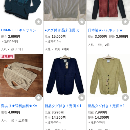
HAMNETT キャサリン ハ
●タグ付 新品未使用 カシ
日本製★ハムネット★ブ
ムネット 秋冬 ウール★
ミヤ 100% キャサリン ハ
ロックチェック/カーディ
2,690
15,000
3,000
3,000
現在
円
現在
円
現在
円
即決
円
紋章 ライオン 盾 Vネック
ムネット ロンドン ニット
ガン【L/黒×赤】◆BA118
＋送料530円
＋送料810円
入札
-
残り
2日
ニット セーター プルオー
M 長袖 丸首 KATHARINE
入札
-
残り
1日
入札
-
残り
9時間
バー Sz.M メンズ
HAMNETT LONDON
送料無料
難あり★送料無料★KATH
新品タグ付き！定価￥14
新品タグ付き！定価￥14
ARINE HAMNETT キャサ
300！KATHARINE HAMN
300！KATHARINE HAMN
4,800
8,990
7,990
現在
円
現在
円
現在
円
リンハムネット★とって
ETT LONDON キャサリン
ETT LONDON キャサリン
14,300
14,300
即決
円
即決
円
入札
-
残り
11時間
も素敵な定番ニット★サ
ハムネットロンドン/リン
ハムネットロンドン/リン
＋送料600円
＋送料600円
イズ AL
クスジャガード織り長袖
クスジャガード織り長袖