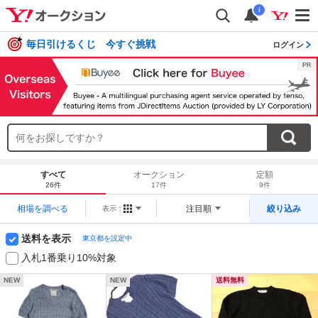
i
毎日引けるくじ 今すぐ挑戦
ログイン
すべて
オークション
定額
26件
17件
9件
相場を調べる
注目順
絞り込み
表示：
送料を表示
東京都を設定中
入札1番乗り10%対象
NEW
NEW
送料無料