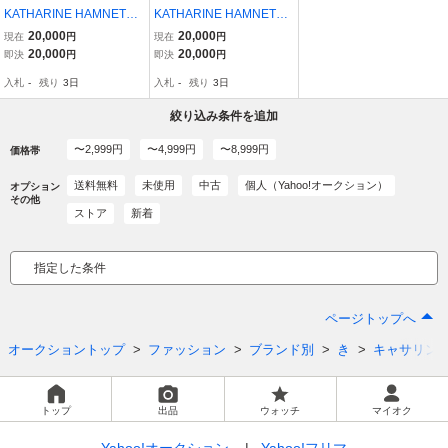
KATHARINE HAMNETT L
KATHARINE HAMNETT L
ONDON キャサリンハム
ONDON キャサリンハム
20,000
20,000
現在
円
現在
円
ネットロンドン ニット セ
ネットロンドン パープル
20,000
20,000
即決
円
即決
円
ーター タートルネック ハ
ボーダー ニット Mサイズ
入札
-
残り
3日
入札
-
残り
3日
イネック キャサリンハム
キャサリン・ハムネット
ネット イエロー
キャサリンハムネット
絞り込み条件を追加
〜2,999円
〜4,999円
〜8,999円
価格帯
送料無料
未使用
中古
個人（Yahoo!オークション）
オプション
その他
ストア
新着
指定した条件
ページトップへ
オークショントップ
ファッション
ブランド別
き
キャサリン
トップ
出品
ウォッチ
マイオク
Yahoo!オークション
Yahoo!フリマ