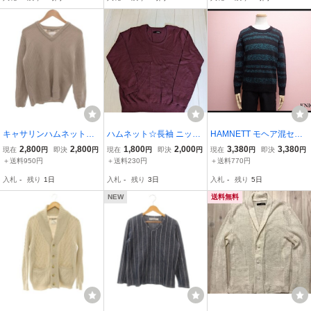
メンズ 秋冬トップス おし
ーカイブ ビンテージ
ゃれ Ｖネック
キャサリンハムネットロ
ハムネット☆長袖 ニット
HAMNETT モヘア混セー
ンドン KATHARINE HAM
HAMNETT ☆セーター☆
ター・M□ハムネット/ニッ
2,800
2,800
1,800
2,000
3,380
3,380
現在
円
即決
円
現在
円
即決
円
現在
円
即決
円
NETT LONDON 美品 ニッ
XL メンズ古着
ト/ボーダー/メンズ/@B2/
＋送料950円
＋送料230円
＋送料770円
ト セーター ウール L ベー
24*12*2-27
入札
-
残り
1日
入札
-
残り
3日
入札
-
残り
5日
ジュ Vネック 長袖 リブ編
み /YF
NEW
送料無料