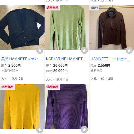
入札
-
残り
3日
入札
-
残り
3日
カーディガン M 濃紺
カーディガン M カーキ
送料無料
NEW
美品 HAMNETT レオパー
KATHARINE HAMNETT L
HAMNETT ニットセータ
ド柄 ニットカーデ ハ
ONDON キャサリンハム
ー
2,500
20,000
2,556
現在
円
現在
円
現在
円
ムネット
ネットロンドン ニット セ
＋送料430円
20,000
送料未定
即決
円
ーター タートルネック ハ
入札
-
残り
2日
入札
-
残り
2日
入札
-
残り
4日
イネック キャサリンハム
ネット
送料無料
送料無料