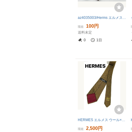
az4035003/Herms エルメス ネクタイ オーバル小紋柄 幾何学柄 絹 シルク100％
100円
現在
送料未定
0
1日
HERMES エルメス ウール×シルク ネクタイ ゴールド×エンジ系 チェック 幾何学模様 柄 ハイブランド 高級ネクタイ 送料185円（追跡付）〜
2,500円
現在