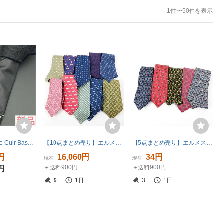
1件〜50件を表示
HERMES Cravate Cuir Baseball 黒 レザー ウール ネクタイ 7-8-62
【10点まとめ売り】エルメス HERMES ネクタイ ブランド スーツ 服飾雑貨 小物 現状販売【UY58】
【5点まとめ売り】エルメス HERMES ネクタイ ブランド スーツ 服飾雑貨 小物 現状販売【UY61】
0円
16,060円
34円
現在
現在
＋送料900円
＋送料900円
0円
9
1日
3
1日