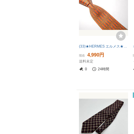
(33)★HERMES エルメス★ネクタイ/5 新品同様品
4,990円
現在
送料未定
0
24時間