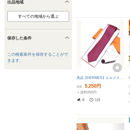
出品地域
保存した条件
この検索条件を保存することがで
きます。
美品【HERMES】エルメス／お箱付き／ネクタイ／ファソネライン／ピンクxパープル系／明桃色x紫色系ｘ全面Ｈロゴマーク
5,250円
現在
＋送料950円
6
1日