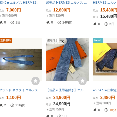
S345★エルメス HERMES ネクタイ シルク
超美品 HERMES エルメス ファソネ H柄 シルク100 ネクタイ 総柄 フランス製 カーキ ダーク ビジネス レギュラータイ フォーマル
7,000円
12,800円
15,480
現在
現在
現在
＋送料600円
＋送料430円
15,480
即決
0
1日
0
24時間
0
6日
送料無料
鑑定付き
New!!
ブランド ネクタイ エルメス HERMES 送料 無料 レア 希少 人気 リクルート スーツ ビジネス シャツ 老舗 有名 売切 オリジナル メンズ 柄
【新品未使用箱付き】エルメス テット・ア・テット・エケストル ネクタイ HERMES シルク100%
1,100円
34,900円
2,480円
現在
現在
現在
＋送料200円
34,900円
即決
2
21時間
＋送料750円
0
15分
0
5日