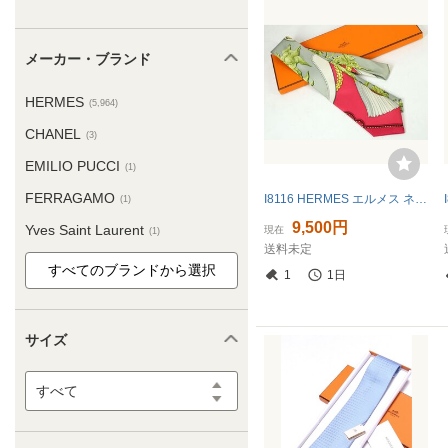
メーカー・ブランド
HERMES
(5,964)
CHANEL
(3)
EMILIO PUCCI
(1)
FERRAGAMO
I8116 HERMES エルメス ネクタイ スカーフ柄 シルク100％ 龍 タッセル 刀鍔 フランス製 箱付
(1)
9,500円
Yves Saint Laurent
現在
(1)
送料未定
1
1日
サイズ
すべて