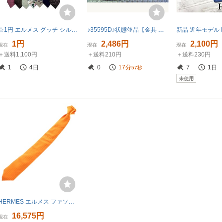
☆1円 エルメス グッチ シルクなど ネクタイ 総柄 花柄 馬柄など メンズ ビジネス 服飾小物 ヴィンテージ 大量おまとめセット
♪35595D♪状態並品【金具 柄】エルメス【HERMES】ネクタイ
1円
2,486円
2,100円
現在
現在
現在
＋送料1,100円
＋送料210円
＋送料230円
1
4日
0
17分
7
1日
56秒
未使用
HERMES エルメス ファソネ H柄 シルクネクタイ オレンジ
16,575円
現在