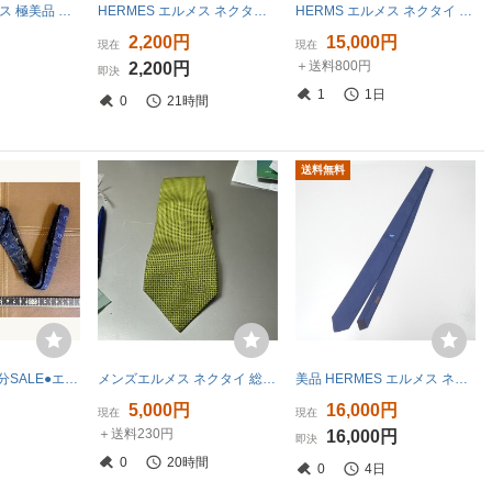
HERMES エルメス 極美品 レア 現行タグ ネクタイ ハート ネイビー ハイブランド シルク100 総柄
HERMES エルメス ネクタイ イカリ柄 ボルドー アンカーモチーフ メンズ 正規品 小物 ブランド ビジネス 送料無料
HERMS エルメス ネクタイ 9点セット まとめ売り 2次流通品
円
2,200円
15,000円
現在
現在
＋送料800円
円
2,200円
即決
1
1日
0
21時間
送料無料
●5-6471●在庫処分SALE●エルメス「HERMES」【ボウタイ/蝶ネクタイ】ネクタイ
メンズエルメス ネクタイ 総柄 幾何学模様 イエローグリーン系 シルク100% ビジネス
美品 HERMES エルメス ネクタイ シルクジャカード
5,000円
16,000円
現在
現在
＋送料230円
16,000円
即決
0
20時間
59秒
0
4日