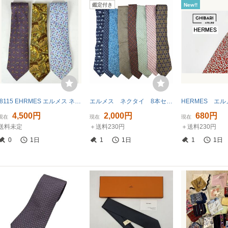
鑑定付き
New!!
I8115 EHRMES エルメス ネクタイ シルク100％ 総柄 3本 まとめて
エルメス ネクタイ 8本セット HERMES ビジネス 総柄 シルク ブルー ネイビー ブラウン ピンク 動物柄 H柄 ジャガード
4,500円
2,000円
680円
現在
現在
現在
送料未定
＋送料230円
＋送料230円
0
1日
1
1日
1
1日