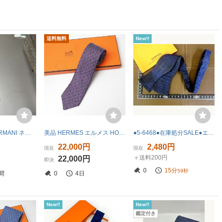
送料無料
New!!
メンズGIOGIO ARMANI ネクタイ レッド系 総柄 シルク100% ビジネス フォーマル
美品 HERMES エルメス HORSE POWER VIOLE ネクタイ シルクツイル
●5-6468●在庫処分SALE●エルメス「HERMES」【ボウタイ/蝶ネクタイ】ネクタイ
22,000円
2,480円
現在
現在
＋送料200円
22,000円
即決
0
15分
58秒
間
0
4日
New!!
New!!
鑑定付き