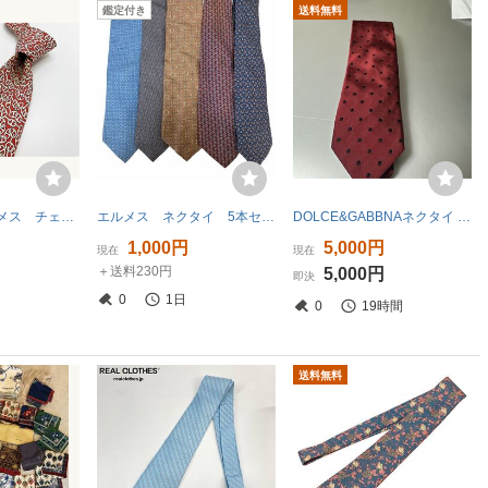
鑑定付き
送料無料
HERMES エルメス チェック柄 ネクタイ 3本以上 送料無料 メンズ ワインレッド系 0702024
エルメス ネクタイ 5本セット HERMES ビジネス 総柄 シルク ブルー ネイビー ブラウン 動物柄
DOLCE&GABBNAネクタイ ドット柄 バーガンディ レッド系 シルク ビジネス フォーマル
1,000円
5,000円
現在
現在
＋送料230円
5,000円
即決
0
1日
0
19時間
送料無料