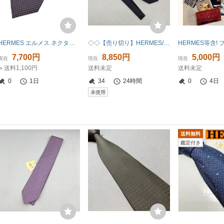
HERMES エルメス ネクタイ シルク パープル系
◇◇【売り切り】HERMES/エルメス ネクタイ ピンドット柄 ネイビー系 タグ付き
7,700円
8,850円
5,000円
現在
現在
現在
＋送料1,100円
送料未定
送料未定
0
1日
34
24時間
0
4日
未使用
送料無料
鑑定付き