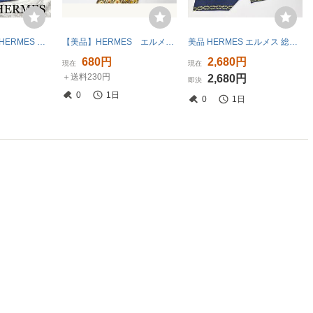
新品 近年モデル HERMES エルメス ファソネ リバーシブル ネクタイ シルク ペイント ソリッドタイ 無地 スーツ ビジネス タイピン カフス
【美品】HERMES エルメス 花柄 ネクタイ 3本以上 送料無料 メンズ ブラウン 0702010
美品 HERMES エルメス 総柄 シルク ネクタイ フランス製 ネイビー系
680円
2,680円
現在
現在
＋送料230円
2,680円
即決
0
1日
0
1日