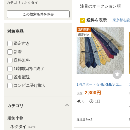
カテゴリ：ネクタイ
注目のオークション順
この検索条件を保存
送料を表示
東京都を設
送料無料
対象商品
鑑定付き
鑑定付き
新着
送料無料
1時間以内に終了
匿名配送
1円スタート☆HERMES エルメス ネクタイ まとめ売り 10点セット シルク100 vintage ヴィンテージ 総柄 H柄 花 スカーフ柄 等
コンビニ受け取り
2,300円
現在
6
1日
カテゴリ
服飾小物
注目度 No.1
ネクタイ
(5,978)