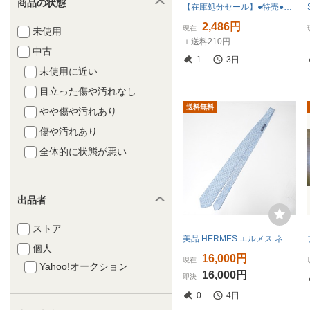
商品の状態
【在庫処分セール】●特売●FK2-5474●エルメス【馬具 鐙 ベルト 柄】ネクタイ●
2,486円
現在
未使用
＋送料210円
中古
1
3日
未使用に近い
目立った傷や汚れなし
送料無料
やや傷や汚れあり
傷や汚れあり
全体的に状態が悪い
出品者
ストア
美品 HERMES エルメス ネクタイ シルクツイル
個人
16,000円
現在
Yahoo!オークション
16,000円
即決
0
4日