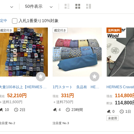
50件表示
入札1番乗り10%対象
定中
鑑定付き
鑑定付き
送料無料
大量100本以上【HERMES エルメス33本】 CHANEL BVLGARI FENDI GUCCI etc まとめ売り ブランドネクタイ
1円スタート 良品有 HERMES エルメスのネクタイ 11本セット アニマル・パターン・H柄他
52,210円
331円
114,80
現在
現在
現在
＋送料1,600円
＋送料750円
114,80
即決
10
2日
4
23時間
0
1日
未使用
注目度 No.2
注目度 No.3