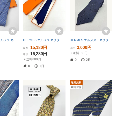
美品 HERMES エルメス ネクタイ シルクツイル 鐙柄
HERMES エルメス ネクタイ H柄 ファソネ シルク 美品 スーツ用小物 通勤 ビジネス フォーマル メンズ ネイビー 服飾小物 DF19189■
HERMES エルメス ネクタイ ネイビー ドット柄 シルク100% ビジネス フォーマル
円
15,180円
3,000円
現在
現在
＋送料180円
円
16,280円
即決
＋送料800円
0
2日
0
1日
送料無料
鑑定付き