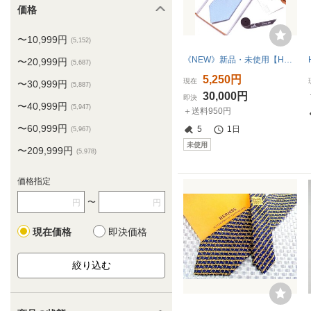
価格
〜10,999円
(5,152)
《NEW》新品・未使用【HERMES】エルメス／お箱付き／ネクタイ／ファソネライン／ライトブルー系／明青色系／全面Ｈロゴマーク
〜20,999円
(5,687)
5,250円
現在
〜30,999円
(5,887)
30,000円
即決
〜40,999円
(5,947)
＋送料950円
〜60,999円
5
1日
(5,967)
未使用
〜209,999円
(5,978)
価格指定
〜
円
円
現在価格
即決価格