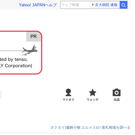
Yahoo! JAPAN
ヘルプ
京大病院 速報
マイオク
ウォッチ
出品
ネクタイ(服飾小物 エルメス)の
落札相場を調べる