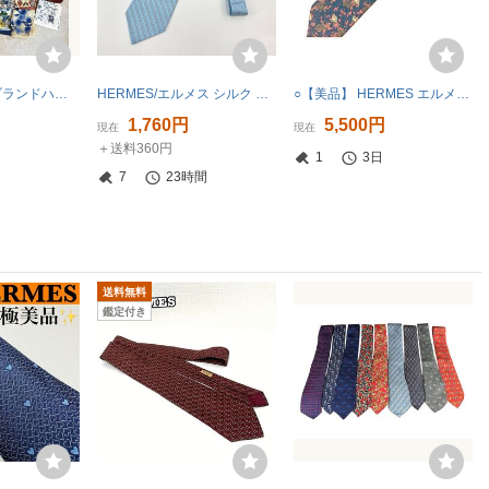
HERMES等含! ブランドハンカチ ネクタイ ストール マフラー 靴下 手袋など ファッション小物85点以上 大量まとめ売り
HERMES/エルメス シルク ネクタイ ライトブルー /UPK
○【美品】 HERMES エルメスネクタイ 蝶柄 花柄 ブルー×グレー系 シルク100% メンズ
1,760円
5,500円
現在
現在
＋送料360円
1
3日
7
23時間
送料無料
鑑定付き