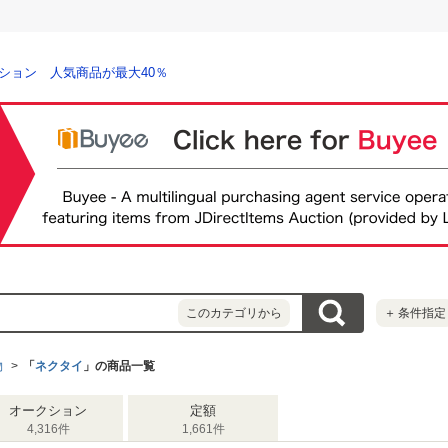
ション 人気商品が最大40％
このカテゴリから
＋
条件指定
物
「
ネクタイ
」の商品一覧
オークション
定額
4,316件
1,661件