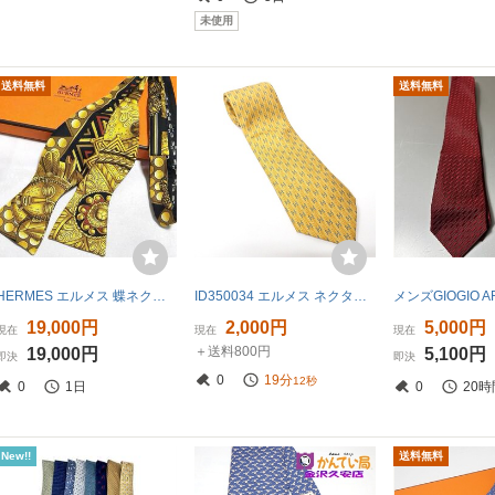
未使用
送料無料
送料無料
HERMES エルメス 蝶ネクタイ メンズ 仮面 シルク イエロー ブラック
ID350034 エルメス ネクタイ 5075PA 総柄 イエロー系メンズ HERMES 中古
19,000円
2,000円
5,000円
現在
現在
現在
＋送料800円
19,000円
5,100円
即決
即決
0
19分
11秒
0
1日
0
20時
New!!
送料無料