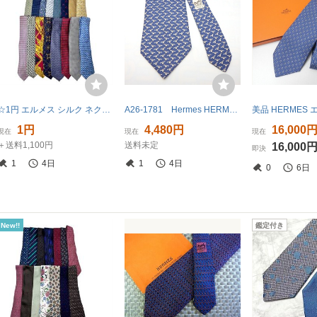
☆1円 エルメス シルク ネクタイ H柄 パンダ柄 カンガルー柄 総柄 など メンズ ビジネス 服飾小物 大量おまとめセット
A26-1781 Hermes HERMES エルメス ネクタイ カモメ 鳥 シルク100％ ブルー系 青 クリーニング済 レタパ可
1円
4,480円
16,000
現在
現在
現在
＋送料1,100円
送料未定
16,000
即決
1
4日
1
4日
0
6日
New!!
鑑定付き