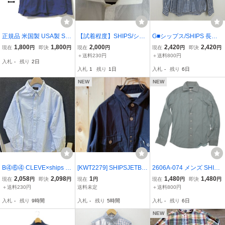
正規品 米国製 USA製 SHI
【試着程度】SHIPS/シッ
G■シップス/SHIPS 長袖
PS × IKE BEHAR シップ
プス コットン カッタウェ
シャツ/ギンガムチェック
1,800
1,800
2,000
2,420
2,420
現在
円
即決
円
現在
円
現在
円
即決
円
ス アイクベーハー コット
イカラードレスシャツL 1.
【M】紺/men's/84【中
＋送料230円
＋送料800円
入札
-
残り
2日
ン バンドカラー シャツ
5万円位 2020SSコレクシ
古】■
入札
1
残り
1日
入札
-
残り
6日
長袖 サイズS 濃紺 藍 ネイ
ョン
ビー
NEW
NEW
B④⑥④ CLEVE×ships an
[KWT2279] SHIPSJETBL
2606A-074 メンズ SHIPS
y ボタンダウン シャ
UE デザインシャツ メン
シップス グリーン シャツ
2,058
2,098
1
1,480
1,480
現在
円
即決
円
現在
円
現在
円
即決
円
ツ L 美品 シップス
ズ ネイビー M 60
表記無し
＋送料230円
送料未定
＋送料800円
入札
-
残り
9時間
入札
-
残り
5時間
入札
-
残り
6日
NEW