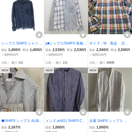
シップス SHIPS シャツ
g■シップス/SHIPS 長袖B
サイズ：M 美品 日本
長袖 前開き リネン S ネイ
Dシャツ チェック柄/コッ
製 SHIPS（シップス）
1,400
1,400
2,530
2,530
2,500
2,500
現在
円
即決
円
現在
円
即決
円
現在
円
即決
円
ビー /DO ■MA メンズ
トン【M】白紺/men's/39
長袖シャツ チェック柄
＋送料950円
＋送料800円
＋送料230円
【中古】■
ラウンドカラー（丸襟）
入札
-
残り
6日
入札
-
残り
2日
入札
-
残り
8時間
綿×麻
NEW
NEW
NEW
◆SHIPS シップス ALBINI
メンズ pn921 SHIPS Col
古着 SHIPS シップス ド
生地 日本製 ストライプ
ors シップス バンドカラ
ット柄長袖シャツ M 実寸
2,167
1,000
1,000
現在
円
現在
円
現在
円
ワイドカラー シャツ グレ
ー ストライプ 長袖 シャ
M相当 ホワイト 日本製