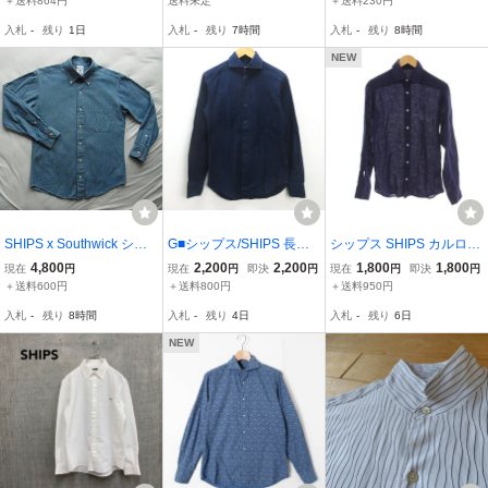
＋送料864円
送料未定
＋送料230円
ーホワイト サイズ40 美
ツ L ネイビー系 ネコポス
入札
-
残り
1日
入札
-
残り
7時間
入札
-
残り
8時間
可
NEW
SHIPS x Southwick シッ
G■シップス/SHIPS 長袖
シップス SHIPS カルロバ
プス × サウスウィック イ
シャツ/コットン【M】紺/
セッティ CarloBassetti シ
4,800
2,200
2,200
1,800
1,800
現在
円
現在
円
即決
円
現在
円
即決
円
ンディゴシャンブレー素
men's/195【中古】■
ャツ 麻 リネン S 紺色 ネ
＋送料600円
＋送料800円
＋送料950円
材 ボタンダウンシャ
イビー 無地 レギュラーカ
入札
-
残り
8時間
入札
-
残り
4日
入札
-
残り
6日
ツ サイズ 14 1/2 MADE
ラー 長袖 /LP39 メンズ
IN USA
NEW