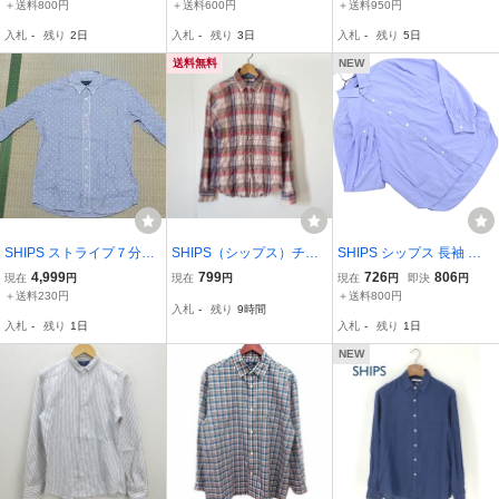
紺/men's/98【中古】■
ツ サイズＬ カラー白
L ネイビー /FF ■IBO100
＋送料800円
＋送料600円
＋送料950円
黒 美品●
メンズ
入札
-
残り
2日
入札
-
残り
3日
入札
-
残り
5日
送料無料
NEW
SHIPS ストライプ７分丈
SHIPS（シップス）チェ
SHIPS シップス 長袖 シ
スタープリントシャツ 青
ックシャツ 長袖 ピンク S
ャツ sizeM/青 ■◇ ☆ gfa4
4,999
799
726
806
現在
円
現在
円
現在
円
即決
円
L シップス
LIM FIT S
メンズ
＋送料230円
＋送料800円
入札
-
残り
9時間
入札
-
残り
1日
入札
-
残り
1日
NEW