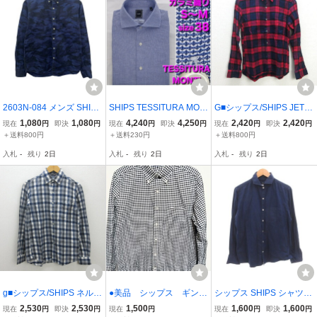
2603N-084 メンズ SHIPS
SHIPS TESSITURA MON
G■シップス/SHIPS JET B
シップス ネイビー シャツ
TI カラミ織りシャツ size
LUE 長袖シャツ/チェック
1,080
1,080
4,240
4,250
2,420
2,420
現在
円
即決
円
現在
円
即決
円
現在
円
即決
円
S
38 S～M 青無地 ワイドカ
柄 ネルシャツ【XS】赤/m
＋送料800円
＋送料230円
＋送料800円
ラー
en's/153【中古】■
入札
-
残り
2日
入札
-
残り
2日
入札
-
残り
2日
g■シップス/SHIPS ネルシ
●美品 シップス ギンガ
シップス SHIPS シャツ
ャツ/長袖BDシャツ【S】
ムチェック 長袖シャ
カジュアル 長袖 コットン
2,530
2,530
1,500
1,600
1,600
現在
円
即決
円
現在
円
現在
円
即決
円