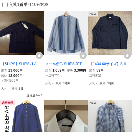
入札1番乗り10%対象
NEW
【SHIPS】SHIPS / LACO
メール便◯ SHIPS JET B
【1434 60サイズ】SHIP
STE：L1312DL ロングス
LUE シップスジェットブ
S JET BLUE シップスジ
13,000
1,059
3,300
59
現在
円
現在
円
即決
円
現在
円
リープ ポロシャツ / NAVY
ルー バンドカラーストラ
ェットブルー ミリタリー
13,000
＋送料250円
送料未定
即決
円
/５【新品未使用品】
イプ長袖シャツ Mサイズ
シャツ 長袖シャツ L ネイ
＋送料520円
入札
-
残り
8時間
入札
-
残り
8時間
コットン100％ ブルー系
ビー 紺 無地 古着 ユーズ
入札
-
残り
2日
春秋 紳士 メンズ
ド
注目度 No.1
送料無料
NEW