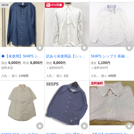
ズ 最落なし
NEW
10%対象
◆【未使用】SHIPS シッ
訳あり未使用品【シップ
SHIPS シップス 長袖 ラ
プス/コットン ワイドカラ
ス SHIPS】長袖シャツ(メ
ウンドカラーシャツ size
6,000
6,800
8,800
1,100
現在
円
即決
円
現在
円
現在
円
ーシャツ BLUE M
ンズ) コットン100％生地
L #41895 送料360円 丸襟
送料未定
＋送料800円
＋送料360円
ボタンダウン 織柄 sizeXL
ボーダー
入札
-
残り
22時間
入札
-
残り
2日
入札
-
残り
8時間
ホワイト ◎41MKB0768
◎
送料無料