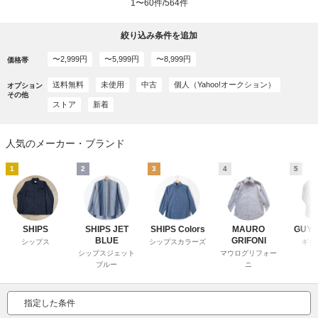
1〜60件/564件
絞り込み条件を追加
〜2,999円
〜5,999円
〜8,999円
価格帯
送料無料
未使用
中古
個人（Yahoo!オークション）
オプション
その他
ストア
新着
人気のメーカー・ブランド
1
2
3
4
5
SHIPS
SHIPS JET
SHIPS Colors
MAURO
GUY 
BLUE
GRIFONI
シップス
シップスカラーズ
ギロ
シップスジェット
マウログリフォー
ブルー
ニ
指定した条件