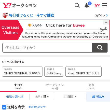
i
毎日引けるくじ 今すぐ挑戦
ログイン
シリーズを指定する
SHIPS
SHIPS
SHIPS
SHIPS GENERAL SUPPLY
SHIPS any
Khaju SHIPS JET BLUE
すべて
オークション
定額
564件
292件
272件
相場を調べる
注目順
絞り込み
表示：
送料を表示
東京都を設定中