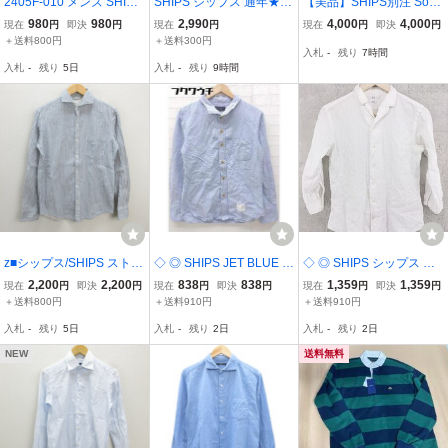
2405F-010 メンズ SHIPS
SHIPS シップス 通年★
【美品】SHIPS別注 Sout
シップス ホワイト シャツ
長袖 花柄 総柄 シャツ Sz.
h Wick15-33 オックスB
980
980
2,990
4,000
4,000
現在
円
即決
円
現在
円
現在
円
即決
円
M 【送料一律！800円】
M メンズ ネイビー
D 米国製 白×赤 スト
＋送料800円
＋送料300円
入札
-
残り
7時間
ライブ
入札
-
残り
5日
入札
-
残り
9時間
z■シップス/SHIPS ストラ
◇ ◎ SHIPS JET BLUE シ
◇ ◎ SHIPS シップス 長
イプ長袖シャツ【M】白
ップスジェットブルー 長
袖 シャツ サイズS ホワイ
2,200
2,200
838
838
1,359
1,359
現在
円
即決
円
現在
円
即決
円
現在
円
即決
円
青/men's/189【中古】■
袖 シャツ サイズS ブルー
ト メンズ
＋送料800円
＋送料910円
＋送料910円
メンズ
入札
-
残り
5日
入札
-
残り
2日
入札
-
残り
2日
NEW
送料無料