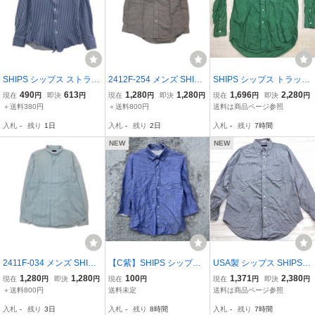
SHIPS シップス ストライ
2412F-254 メンズ SHIPS
SHIPS シップス トラッド
プ 長袖シャツ sizeS/ブル
シップス ホワイト シャツ
無地 長袖 ボタンダウンシ
490
613
1,280
1,280
1,696
2,280
現在
円
即決
円
現在
円
即決
円
現在
円
即決
円
ー ゆうパケットOK
M 送料一律！800円
ャツ 緑 M メンズ コット
＋送料380円
＋送料800円
送料は商品ページ参照
ン100% 日本製
入札
-
残り
1日
入札
-
残り
2日
入札
-
残り
7時間
NEW
NEW
2411F-034 メンズ SHIPS
【C紫】SHIPS シップス
USA製 シップス SHIPS R
シップス ブルー シャツ M
ハードマンズ リネン コッ
&O Hawick レトロ アメカ
1,280
1,280
100
1,371
2,380
現在
円
即決
円
現在
円
現在
円
即決
円
送料一律！800円
トン 七分袖 シャツ サイ
ジ トラッド ギンガムチェ
＋送料800円
送料未定
送料は商品ページ参照
ズM ブルー シャンブレー
ック 長袖 ボタンダウン
入札
-
残り
3日
入札
-
残り
8時間
入札
-
残り
7時間
カジュアル トップス メン
シャツ 16 メンズ