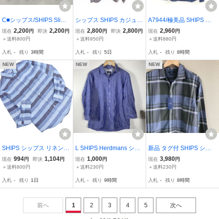
C■シップス/SHIPS Slim F
シップス SHIPS カジュア
A7944/極美品 SHIPS シ
it ストライプ柄 長袖シャ
ルシャツ チェック 長袖
ップス リネン100% ワイ
2,200
2,200
2,800
2,800
2,960
現在
円
即決
円
現在
円
即決
円
現在
円
ツ/ワイシャツ ナローショ
ウール L 青 ブルー ピンク
ドカラー 無地 長袖 カジ
＋送料800円
＋送料950円
＋送料880円
ートカラー【M】白灰/ME
白 ホワイト /YK メンズ
ュアル ドレス カッター Y
入札
-
残り
3時間
入札
-
残り
5日
入札
-
残り
8時間
NS/136【中古】■
シャツM 紺 ネイビー ビジ
ネス スーツ用
NEW
NEW
NEW
SHIPS シップス リネン混
L SHIPS Herdmans シッ
新品 タグ付 SHIPS シッ
ボーダー シャツ sizeS/ブ
プス 薄手 長袖 日本製 シ
プス シルク コットン 長
994
1,104
1,000
3,980
現在
円
即決
円
現在
円
現在
円
ルー ■◇ ☆ gfc3 メンズ
ャツ トップス 6J-72-103
袖 シャツ チェック Mサイ
＋送料800円
＋送料230円
＋送料230円
5
ズ
入札
-
残り
1日
入札
-
残り
9時間
入札
-
残り
8時間
前へ
1
2
3
4
5
次へ