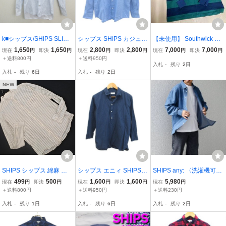
k■シップス/SHIPS SLIM
シップス SHIPS カジュア
【未使用】 Southwick Ga
FIT ホリゾンタルカラー長
ルシャツ L 水色 ライトブ
te Label / サウスウィック
1,650
1,650
2,800
2,800
7,000
7,000
現在
円
即決
円
現在
円
即決
円
現在
円
即決
円
袖ワイシャツ/ドレスシャ
ルー 無地 長袖 /YS30 ■G
シップス ヘビーウェイト
＋送料800円
＋送料950円
入札
-
残り
2日
ツ【38】水色/MENS/126
Y70 メンズ
ラガーシャツ M GREE
入札
-
残り
6日
入札
-
残り
2日
【中古】
N
NEW
SHIPS シップス 綿麻 ス
シップス エニィ SHIPS a
SHIPS any: 〈洗濯機可
トライプ シャツ sizeM/生
ny シャツ リネン混 七分
能〉6.5oz ライト デニム
499
500
1,600
1,600
5,980
現在
円
即決
円
現在
円
即決
円
現在
円
成 ■◇ ☆ gec7 メンズ
袖 ハーフボタン M 紺 ネ
レギュラー シャツ◇ XL
＋送料800円
＋送料950円
＋送料230円
イビー /XZ ■GY70 メンズ
入札
-
残り
1日
入札
-
残り
6日
入札
-
残り
2日