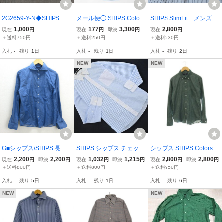
2G2659-Y-N◆SHIPS シ
メール便◯ SHIPS Colors
SHIPS SlimFit メンズ
ップス 長袖シャツ ボタン
シップスカラーズ 長袖ペ
長袖 シャツ よろけ縞
1,000
177
3,300
2,800
現在
円
現在
円
即決
円
現在
円
ダウンシャツ サッカー生
イズリー柄シャツ S 綿10
M 日本製 お洒落☆
＋送料750円
＋送料250円
＋送料230円
地 無地 センタータック
0% ブルー メンズ カジュ
美品
入札
-
残り
1日
入札
-
残り
1日
入札
-
残り
2日
メンズ トップス ◆sizeL
アル トップス 薄手 オー
ホワイト ポリ
センティック
NEW
NEW
G■シップス/SHIPS 長袖
SHIPS シップス チェック
シップス SHIPS Colors
シャツ/コットン【S】青
シャツ 水色 ■◇ ☆ gec0
ボタンダウンシャツ 長袖
2,200
2,200
1,032
1,215
2,800
2,800
現在
円
即決
円
現在
円
即決
円
現在
円
即決
円
系/men's/165【中古】■
メンズ
L ダークグリーン /ES ■M
＋送料800円
＋送料800円
＋送料950円
A メンズ
入札
-
残り
5日
入札
-
残り
1日
入札
-
残り
6日
NEW
NEW