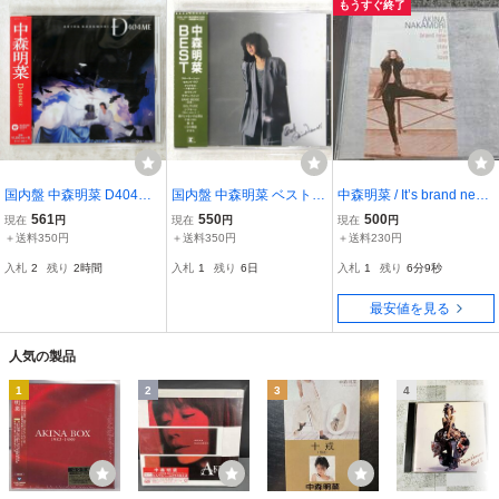
もうすぐ終了
国内盤 中森明菜 D404ME
国内盤 中森明菜 ベスト R
中森明菜 / It’s brand new
REPRISE WPCL11729 1
EPRISE 32XL150 1CD □
day/Stay in love /NNCC 1
561
550
500
現在
円
現在
円
現在
円
CD □
0001/CD/D495
＋送料350円
＋送料350円
＋送料230円
入札
2
残り
2時間
入札
1
残り
6日
入札
1
残り
6分8秒
最安値を見る
人気の製品
1
2
3
4