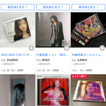
最安値を見る
最安値を見る
最安値を見る
S031-W19-1791 ◎ 中森
中森明菜 ベスト「BES
中森明菜/オールタイム・
明菜 歌姫伝説 90's BEST
T」CD
ベスト -オリジナル- 初回
10,000
855
2,690
現在
円
現在
円
現在
円
UMCK-9196 3CD+DVD
限定盤/2CD+DVD
＋送料600円
＋送料185円
＋送料230円
初回限定盤 DA
入札
36
残り
2時間
入札
25
残り
2時間
入札
-
残り
4時間
NEW
もうすぐ終了