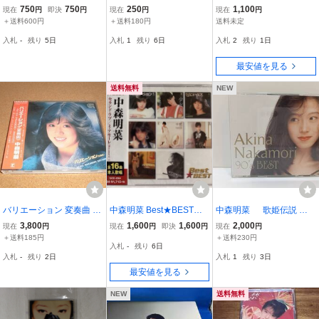
Me-1991.7.27-28 MAKU
Stock
グル 8cm ミ・アモーレ M
750
750
250
1,100
現在
円
即決
円
現在
円
現在
円
HARI Messe Live-・・・
eu amor e ロンリー・ジ
＋送料600円
＋送料180円
送料未定
2枚組CD
ャーニー10SL-140
入札
-
残り
5日
入札
1
残り
6日
入札
2
残り
1日
最安値を見る
送料無料
NEW
バリエーション 変奏曲 中
中森明菜 Best★BEST
中森明菜 歌姫伝説
森明菜 シール帯
（新品未開封CD）
’90s BEST 初回限定
3,800
1,600
1,600
2,000
現在
円
現在
円
即決
円
現在
円
版 ３CD＋DVD
＋送料185円
＋送料230円
入札
-
残り
6日
入札
-
残り
2日
入札
1
残り
3日
最安値を見る
NEW
送料無料