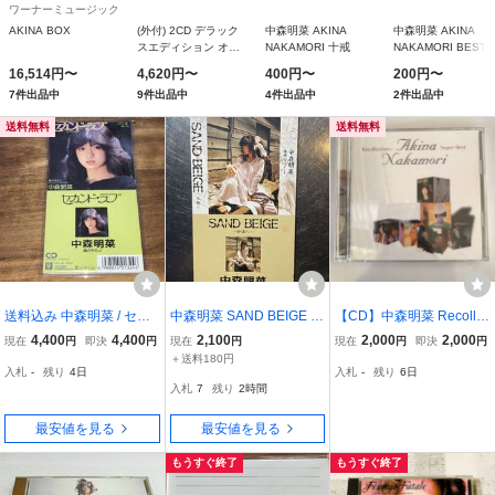
ワーナーミュージック
AKINA BOX
(外付) 2CD デラック
中森明菜 AKINA
中森明菜 AKINA
スエディション オリ
NAKAMORI 十戒
NAKAMORI BEST I
ジナルAKINA NOTE
16,514円〜
4,620円〜
400円〜
200円〜
封入 中森明菜
7件出品中
9件出品中
4件出品中
2件出品中
2CD/AKINA NOTE
26/5/1発売＄＃
送料無料
送料無料
送料込み 中森明菜 / セカ
中森明菜 SAND BEIGE -
【CD】中森明菜 Recolle
ンドラブ セカンド・ラブ
砂漠へ- /椿姫ジュリアー
ction Super Best @TZ-01
4,400
4,400
2,100
2,000
2,000
現在
円
即決
円
現在
円
現在
円
即決
円
8cm SCD 即決
ナ 8cmシングルCD
＋送料180円
入札
-
残り
4日
入札
-
残り
6日
入札
7
残り
2時間
最安値を見る
最安値を見る
もうすぐ終了
もうすぐ終了