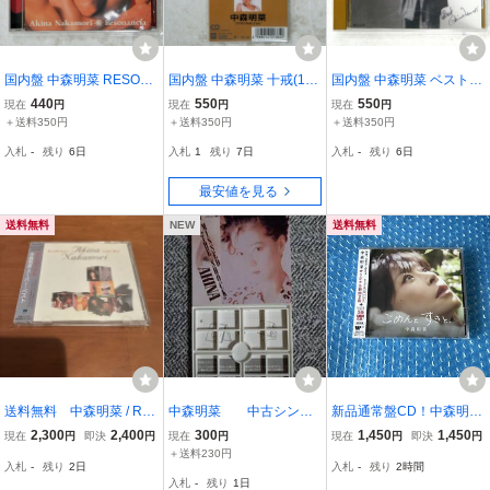
国内盤 中森明菜 RESON
国内盤 中森明菜 十戒(198
国内盤 中森明菜 ベスト R
ANCIA KITTY MME UMC
4) WARNER PIONEER 1
EPRISE 36L25104 1CD
440
550
550
現在
円
現在
円
現在
円
K1111 1CD □
0sl138 1CD □
□
＋送料350円
＋送料350円
＋送料350円
入札
-
残り
6日
入札
1
残り
7日
入札
-
残り
6日
最安値を見る
送料無料
NEW
送料無料
送料無料 中森明菜 / Rec
中森明菜 中古シング
新品通常盤CD！中森明菜
ollection~中森明菜スーパ
ルCD I MISSD THE SHO
[ごめんと、すきと、]
2,300
2,400
300
1,450
1,450
現在
円
即決
円
現在
円
現在
円
即決
円
ーベスト~ CD2枚組
Ck
＋送料230円
入札
-
残り
2日
入札
-
残り
2時間
入札
-
残り
1日