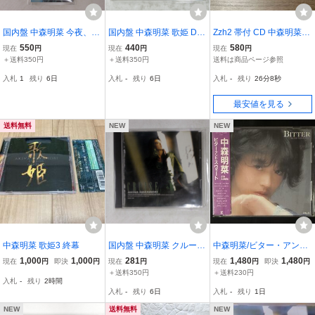
国内盤 中森明菜 今夜、流
国内盤 中森明菜 歌姫 DO
Zzh2 帯付 CD 中森明菜 P
れ星 GAUSS GRDO11 1C
UBLE DECADE UNIVER
LAY WITH THE DANGE
550
440
580
現在
円
現在
円
現在
円
D □
SAL UMCK1139 1CD □
R〜ROCK COLLECTION
＋送料350円
＋送料350円
送料は商品ページ参照
WPCL-816
入札
1
残り
6日
入札
-
残り
6日
入札
-
残り
26分7秒
最安値を見る
送料無料
NEW
NEW
中森明菜 歌姫3 終幕
国内盤 中森明菜 クルーズ
中森明菜/ビター・アン
REPRISE 29L280 1CD □
ド・スウィート/初期シー
1,000
1,000
281
1,480
1,480
現在
円
即決
円
現在
円
現在
円
即決
円
ル帯/32XL-61
＋送料350円
＋送料230円
入札
-
残り
2時間
入札
-
残り
6日
入札
-
残り
1日
NEW
送料無料
NEW