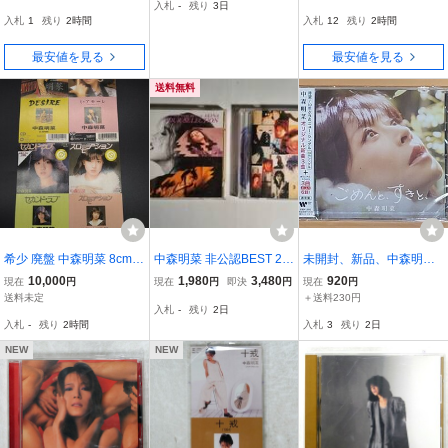
入札
-
残り
3日
リマスター) 【三方背BOX
ート 音声確認済 WPC
UPCH-9954 初回限定盤 3
入札
1
残り
2時間
入札
12
残り
2時間
デラックスエディション
L-417
DISCS 2CD+DVD ステレ
(2CD+DVD)】
オ DA
最安値を見る
最安値を見る
送料無料
希少 廃盤 中森明菜 8cm C
中森明菜 非公認BEST 2枚
未開封、新品、中森明菜
D シングル 貴重 スローモ
セット（your BEST／SU
の新曲「ごめんと、すき
10,000
1,980
3,480
920
現在
円
現在
円
即決
円
現在
円
ーション セカンド.ラブ
PER BEST）美品
と、」通常盤CD
送料未定
＋送料230円
入札
-
残り
2日
ミ.アモーレ DESIRE
入札
-
残り
2時間
入札
3
残り
2日
NEW
NEW