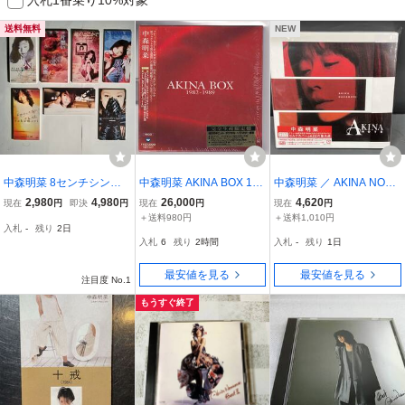
送料無料
NEW
中森明菜 8センチシング
中森明菜 AKINA BOX 198
中森明菜 ／ AKINA NOTE
ル（MVDDシリーズ）7枚
2-1989 豪華紙ジャケット
(2CDデラックス・エディ
2,980
4,980
26,000
4,620
現在
円
即決
円
現在
円
現在
円
セット
完全生産限定盤CD18枚組
ション)(初回生産限定盤)
＋送料980円
＋送料1,010円
入札
-
残り
2日
ボックス 廃盤希少品
入札
6
残り
2時間
入札
-
残り
1日
最安値を見る
最安値を見る
注目度 No.1
もうすぐ終了