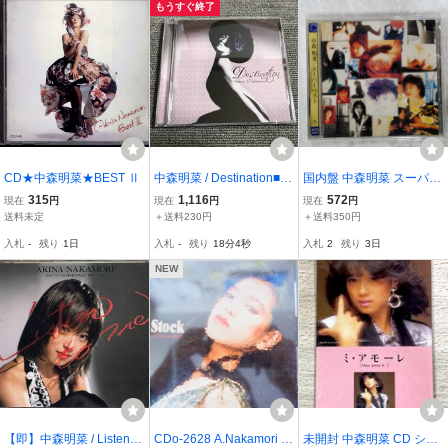
もうすぐ終了
CD★中森明菜★BEST Ⅱ
中森明菜 / Destination■型
国内盤 中森明菜 スーパー
番:UMCK-1209■AZ-2422
ベスト UNIVERSAL MVC
315
1,116
572
現在
円
現在
円
現在
円
H29013 1CD □
送料未定
＋送料230円
＋送料350円
入札
-
残り
1日
入札
-
残り
18分3秒
入札
2
残り
3日
NEW
【即】中森明菜 / Listen to
CDo-2628 A.Nakamori /
未開封 中森明菜 CD シン