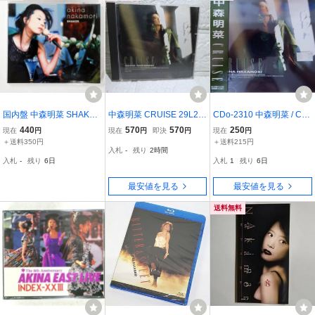
国内盤 中森明菜 SHAKER
中森明菜 CRUISE 29L2-8
CDo-2310 中森明菜 / CR
MCA MVCD38 1CD □
0旧規格
UISE
440
570
570
250
現在
円
現在
円
即決
円
現在
円
＋送料350円
＋送料215円
入札
-
残り
2時間
入札
-
残り
6日
入札
1
残り
6日
最安値を見る
最安値を見る
送料無料