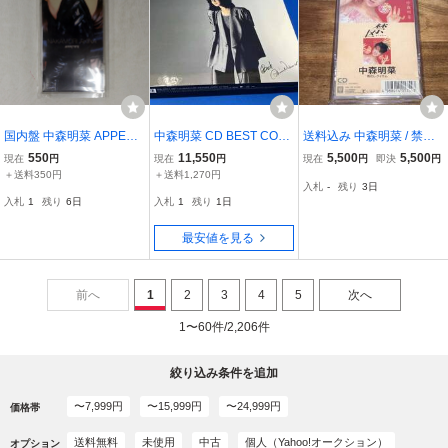
国内盤 中森明菜 APPETIT
中森明菜 CD BEST COM
送料込み 中森明菜 / 禁区
E MCA MVDD10027 1CD
PLETE BOX(完全生産限
雨のレクイエム 8cm SCD
550
11,550
5,500
5,500
現在
円
現在
円
現在
円
即決
円
□
定盤)(2CD+2LP+Cassett
即決
＋送料350円
＋送料1,270円
入札
-
残り
3日
e Tape)
入札
1
残り
6日
入札
1
残り
1日
最安値を見る
前へ
1
2
3
4
5
次へ
1〜60件/2,206件
絞り込み条件を追加
〜7,999円
〜15,999円
〜24,999円
価格帯
送料無料
未使用
中古
個人（Yahoo!オークション）
オプション