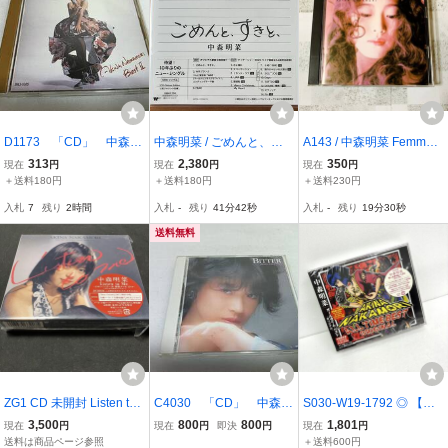
D1173 「CD」 中森明
中森明菜 / ごめんと、す
A143 / 中森明菜 Femme F
菜 BEST Ⅱ GOLD CD 3
きと、 ★ 2CDデラック
atale ファム・ファタール
313
2,380
350
現在
円
現在
円
現在
円
6L2-5105
ス・エディション 紙ジ
CD 32XL-195 旧規格盤 R
＋送料180円
＋送料180円
＋送料230円
ャケット仕様
eprise 昭和アイドル
入札
7
残り
2時間
入札
-
残り
41分41秒
入札
-
残り
19分29秒
送料無料
ZG1 CD 未開封 Listen to
C4030 「CD」 中森明
S030-W19-1792 ◎ 【未
Me -1991.7.27-28 幕張メ
菜 / BITTER AND SWEET
開封】中森明菜 オールタ
3,500
800
800
1,801
現在
円
現在
円
即決
円
現在
円
ッセ Live (2021年30周年
ビター・アンド・スウィ
イム・ベスト オリジナル
送料は商品ページ参照
＋送料600円