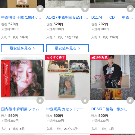
中森明菜 十戒 (1984) /こ
A142 / 中森明菜 BEST II
D1174 「CD」 中森明
れからNaturally 8cmシン
ベスト2 CD 32L2-49 難破
菜 / BEST ベスト盤 32X
520
520
292
現在
円
現在
円
現在
円
グルCD
船 TATTOO DESIRE TAN
L-150 スローモーショ
＋送料180円
＋送料230円
＋送料180円
GO NOIR 旧規格盤
ン セカンドラブ 北ウ
入札
3
残り
3時間
入札
3
残り
18分36秒
入札
7
残り
2時間
ィング 飾りじゃないの
よ涙は 禁句 少女A
最安値を見る
最安値を見る
もうすぐ終了
10%対象
国内盤 中森明菜 ファム
中森明菜 カセットテープ
DESIRE 情熱 懐かしの
ファタル REPRISE 32XL
少女A 北ウイング ミ・ア
ヒット曲歌謡祭 オマケ
550
500
500
現在
円
現在
円
現在
円
195 1CD □
モーレ 3本セット カバー
CD
＋送料350円
＋送料520円
＋送料230円
破れあり
入札
1
残り
6日
入札
-
残り
21分22秒
入札
-
残り
1日