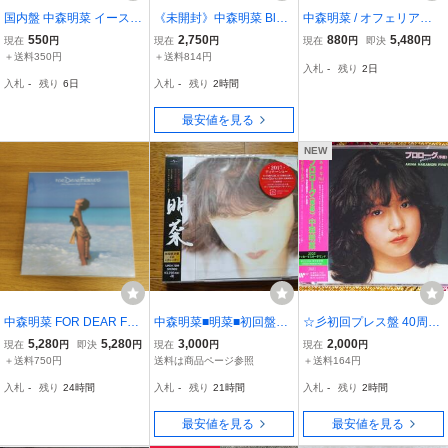
国内盤 中森明菜 イースト
《未開封》中森明菜 Blu-r
中森明菜 / オフェリア（G
ライヴ インデックス23 R
ay ビター&スウィート 19
RDO-21）GAUSS 8cmシ
550
2,750
880
5,480
現在
円
現在
円
現在
円
即決
円
EPRISE 45L2126 2CD □
85サマー・ツアー 店頭/併
ングル 美品 匿名配送
＋送料350円
＋送料814円
入札
-
残り
2日
売《CD部門・60サイズ・
入札
-
残り
6日
入札
-
残り
2時間
福山店》K2490
最安値を見る
NEW
中森明菜 FOR DEAR FRi
中森明菜■明菜■初回盤、
☆彡初回プレス盤 40周年
ENDS Akina Nakamori Si
新品
記念盤【帯付2枚組CD】
5,280
5,280
3,000
2,000
現在
円
即決
円
現在
円
現在
円
ngle Collection Box
中森明菜 / プロローグ (序
＋送料750円
送料は商品ページ参照
＋送料164円
幕) →ラッカーマスターサ
入札
-
残り
24時間
入札
-
残り
21時間
入札
-
残り
2時間
ウンド・カラオケ付・ス
ローモーション
最安値を見る
最安値を見る