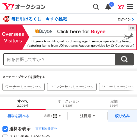
i
毎日引けるくじ 今すぐ挑戦
ログイン
メーカー・ブランドを指定する
ワーナーミュージック
ユニバーサルミュージック
ソニーミュージック
すべて
オークション
定額
2,206件
1,530件
676件
相場を調べる
注目順
絞り込み
表示：
送料を表示
東京都を設定中
入札1番乗り10%対象