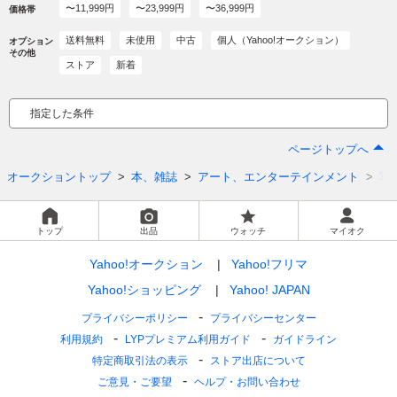
〜11,999円
〜23,999円
〜36,999円
価格帯
送料無料
未使用
中古
個人（Yahoo!オークション）
オプション
その他
ストア
新着
指定した条件
ページトップへ
オークショントップ
本、雑誌
アート、エンターテインメント
写
トップ
出品
ウォッチ
マイオク
Yahoo!オークション
Yahoo!フリマ
Yahoo!ショッピング
Yahoo! JAPAN
プライバシーポリシー
プライバシーセンター
利用規約
LYPプレミアム利用ガイド
ガイドライン
特定商取引法の表示
ストア出店について
ご意見・ご要望
ヘルプ・お問い合わせ