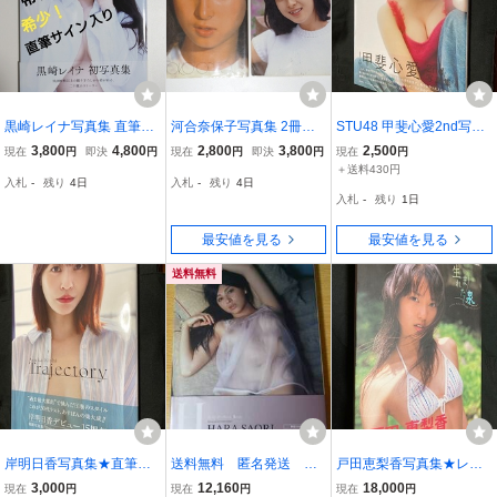
黒崎レイナ写真集 直筆サ
河合奈保子写真集 2冊セ
STU48 甲斐心愛2nd写真
イン入り 初版 帯付 麗 黒
ット ときめきのメッセー
集★未開封品★「帯付★
3,800
4,800
2,800
3,800
2,500
現在
円
即決
円
現在
円
即決
円
現在
円
崎レイナ ファースト写真
ジ ＆ そよ風のメッセージ
おかえり太陽★かわいさ
＋送料430円
入札
-
残り
4日
入札
-
残り
4日
集 初版本 Seventeenモデ
河合奈保子 写真集 音楽専
満開・新品」 定価3000円
入札
-
残り
1日
ル 仮面ライダーエグゼイ
科臨時増刊号 まとめ売
+税
ド 西馬ニコ
り
最安値を見る
最安値を見る
送料無料
岸明日香写真集★直筆サ
送料無料 匿名発送 写
戸田恵梨香写真集★レ
イン入り★「帯付・初版
真集 原紗央莉 写真集
ア・初版★「★生まれた
3,000
12,160
18,000
現在
円
現在
円
現在
円