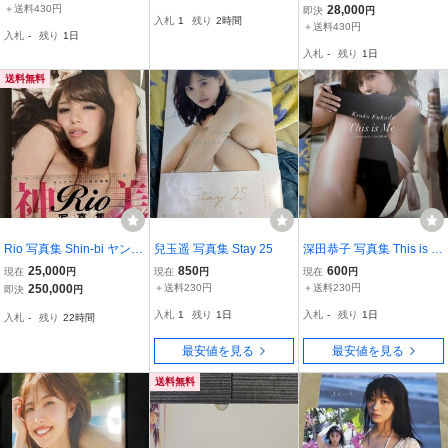
★Trajectory★可愛さ満
「H アッシュ」限定5000
泉★かわいさ満開・美
＋送料430円
28,000
即決
円
入札
1
残り
2時間
開・魅力満載・美品」 定
部 愛蔵版／帯付
品」 定価2667円+税
＋送料430円
入札
-
残り
1日
価3500円+税
入札
-
残り
1日
送料無料
Rio 写真集 Shin-bi ヤング
兒玉遥 写真集 Stay 25
深田恭子 写真集 This is M
アニマル特別編集 神美 写
e
25,000
850
600
現在
円
現在
円
現在
円
真集
250,000
＋送料230円
＋送料230円
即決
円
入札
1
残り
1日
入札
-
残り
1日
入札
-
残り
22時間
最安値を見る
最安値を見る
送料無料