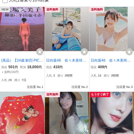
NEW
送料無料
送料無料
(美品）【24歳 鮮烈 PICT
日向坂46 佐々木美玲
日向坂46 佐々木美玲
ORIAL】大場久美子写真
写真集『陽射しのパレー
写真集『陽射しのパレー
501
18,000
410
409
現在
円
即決
円
現在
円
現在
円
集 撮影 : 半田也寸志 集英
ド』書店別購入特典ポス
ド』封入ポストカード(ポ
＋送料230円
入札
3
残り
3時間
入札
16
残り
3時間
社
トカード(TSUTAYA)
ニーテール…)
入札
26
残り
7日
注目度 No.1
注目度 No.2
注目度 No.3
送料無料
もうすぐ終了