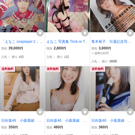
「えなこ cosplayer２」最
えなこ 写真集 Trick or Tre
青木裕子 引退記念写真
新写真集 【サイン入
at? えなこみゅ コミック
集
39,000
2,800
3,000
現在
円
現在
円
現在
円
り】
マーケット97
＋送料230円
入札
-
残り
4日
入札
-
残り
1日
入札
-
残り
3時間
送料無料
送料無料
送料無料
日向坂46 小坂菜緒 写
日向坂46 小坂菜緒 写
日向坂46 小坂菜緒 写
真集『君は誰？』 書店別
真集『君は誰？』 書店別
真集『君は誰？』封入ポ
350
460
360
現在
円
現在
円
現在
円
購入特典ポストカード(Lo
購入特典ポストカード(TS
ストカード(リコーダー…)