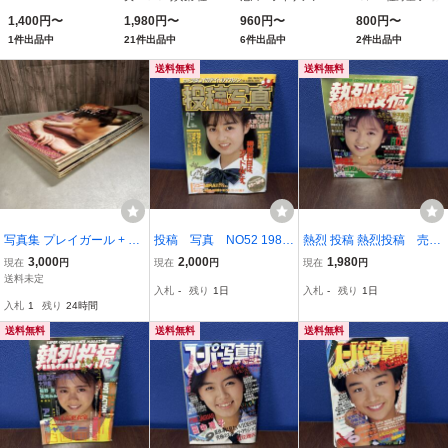
裕之／著
ト写真集 （池田エラ
井ノ元浩二／撮影
1,400円〜
1,980円〜
960円〜
800円〜
イザファースト写真
1件出品中
21件出品中
6件出品中
2件出品中
集） ＱＷＡＪＩＭＡ
ＴＯＭＯＫＩ／〔撮
送料無料
送料無料
影〕
写真集 プレイガール + 激
投稿 写真 NO52 1989
熱烈 投稿 熱烈投稿 売切
写 (別冊GORO) 8冊セッ
売切り 送料無料
り 送料無料
3,000
2,000
1,980
現在
円
現在
円
現在
円
ト 篠山紀信/創刊号/80年
送料未定
入札
-
残り
1日
入札
-
残り
1日
代/安西マリア/山川レイ
入札
1
残り
24時間
カ/樹本デラ/ナタリー/レ
トロ●A12132-6
送料無料
送料無料
送料無料