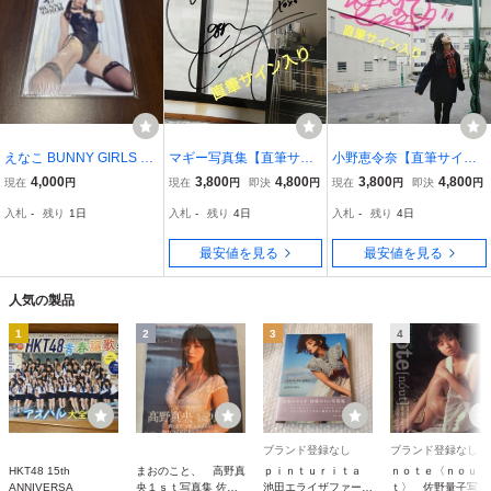
えなこ BUNNY GIRLS バ
マギー写真集【直筆サイ
小野恵令奈【直筆サイン
ニーガールズ 写真集 未
ン入り】マギー写真集『Y
入り】写真集『キラ☆キ
4,000
3,800
4,800
3,800
4,800
現在
円
現在
円
即決
円
現在
円
即決
円
開封新品 売切り 送料
our まぎー』初版 帯付 ま
ラ』初版 帯付 小野恵令奈
入札
-
残り
1日
入札
-
残り
4日
入札
-
残り
4日
無料
ぎー 写真集 グラビア 女
写真集 AKB48 アイドル
優
グラビア 制服 水着
最安値を見る
最安値を見る
人気の製品
1
2
3
4
ブランド登録なし
ブランド登録なし
HKT48 15th
まおのこと、 高野真
ｐｉｎｔｕｒｉｔａ
ｎｏｔｅ〈ｎｏｕ
ANNIVERSA
央１ｓｔ写真集 佐藤
池田エライザファース
ｔ〉 佐野量子写真