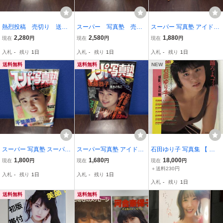
熱烈投稿 売切り 送料
スーパー 写真塾 売切
スーパー 写真塾 アイド
無料
り 送料無料
ル 売切り 送料無料
2,280
2,580
1,880
現在
円
現在
円
現在
円
入札
-
残り
1日
入札
-
残り
1日
入札
-
残り
1日
送料無料
送料無料
NEW
スーパー 写真塾 スーパー
スーパー写真塾 アイドル
石田ゆり子 写真集 【 踊
写真塾 アイドル 売切
スーパー 写真塾 売切
ろよ、フィッシュ。 】 撮
1,800
1,680
18,000
現在
円
現在
円
現在
円
り 送料無料
り 送料無料
影:丸山裕 両面ピンナップ
＋送料230円
入札
-
残り
1日
入札
-
残り
1日
有 英知出版 昭和62年 初
入札
-
残り
1日
版
送料無料
送料無料