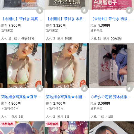
【未開封】帯付き 写真集
【未開封】帯付き 水谷ケ
【未開封】帯付き 初版 集
4点 まとめ 白鳥智恵子/木
イ 写真集 NICE BODY ナ
英社 白鳥智恵子 Chieko S
7,900
3,320
4,300
現在
円
現在
円
現在
円
内美穂/水谷リカ/池田しょ
イスボディ 山岸伸 撮影
hiratori 写真集 シレーヌ S
送料未定
送料未定
送料未定
う子 現状品【OH13】I
"お天気お姉さん" ファー
irene 山内順仁 Yorihito Ya
入札
11
残り
48分10秒
入札
3
残り
2時間
入札
11
残り
50分1秒
スト写真集 現状品【IE18
mauchi 保管品【JN129】
2】i
I
菊地姫奈写真集★直筆サ
菊地姫奈写真集★未開封
◇希少◇恋愛 荒木経惟 桐
イン入り★「帯付・第1刷
品★「帯付★moment★魅
島かれん 写真集 扶桑社 1
4,800
1,700
3,000
現在
円
現在
円
現在
円
★moment★魅力満載・可
力満載・可愛さ満開・新
991年 モデル アラーキー
＋送料430円
＋送料430円
送料未定
愛さ満開・美品」 定価30
品」 定価3000+税
アート
入札
-
残り
1日
入札
2
残り
1日
入札
-
残り
1日
00+税
送料無料
送料無料