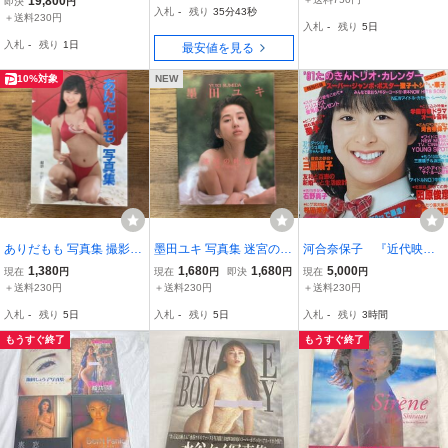
19,800
即決
円
入札
-
残り
35分42秒
☆ほしのあすか☆星野明
物
＋送料230円
入札
-
残り
5日
日香☆ミスヤングマガジ
入札
-
残り
1日
最安値を見る
ン2004
10%対象
NEW
ありだもも 写真集 撮影
墨田ユキ 写真集 迷宮の吐
河合奈保子 『近代映
日影海
息 Sigh at Labyrinth 1993
画』 ☆全208ページの
1,380
1,680
1,680
5,000
現在
円
現在
円
即決
円
現在
円
年
内、巻頭14ページ欠落☆
＋送料230円
＋送料230円
＋送料230円
曲がりあり☆ 松田聖
入札
-
残り
5日
入札
-
残り
5日
入札
-
残り
3時間
子 石野真子 田原俊
彦 近藤真彦 レア 貴
もうすぐ終了
もうすぐ終了
重