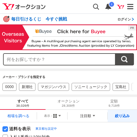
i
毎日引けるくじ 今すぐ挑戦
ログイン
メーカー・ブランドを指定する
0000
新潮社
マガジンハウス
ソニーミュージック
宝島社
すべて
オークション
定額
38,026件
28,308件
9,718件
相場を調べる
注目順
絞り込み
表示：
送料を表示
東京都を設定中
入札1番乗り10%対象