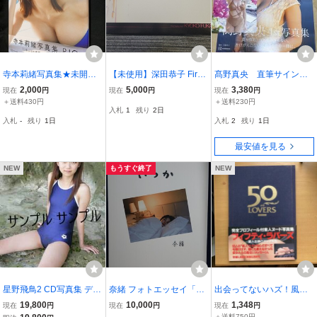
寺本莉緒写真集★未開封
【未使用】深田恭子 First
髙野真央 直筆サイン入
品★「帯付★RIO★かわ
Trading Card ファースト
り 1st 写真集 まおのこ
2,000
5,000
3,380
現在
円
現在
円
現在
円
いさ満開・新品」 定価27
トレーディングカード
と 丁寧に梱包 高野真
＋送料430円
＋送料230円
入札
1
残り
2日
00円+税
央 b
入札
-
残り
1日
入札
2
残り
1日
最安値を見る
NEW
もうすぐ終了
NEW
星野飛鳥2 CD写真集 デジ
奈緒 フォトエッセイ「い
出会ってないハズ！風俗
タル写真集 120枚収録 デ
つか」 直筆サイン入り、
系写真集 【50LOVER
19,800
10,000
1,348
現在
円
現在
円
現在
円
ジタル出版 ☆星野あすか
イベント特典冊子付き
S】1994年1月発行 当時
＋送料750円