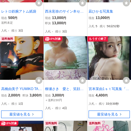
レトロ鉄腕アトム紙袋
西永彩奈のサイン本セッ
凪ひかる写真集
ト
500
13,000
13,000
現在
円
現在
円
現在
円
送料未定
13,000
即決
円
入札
5
残り
56分51秒
入札
-
残り
3日
入札
-
残り
3日
送料無料
10%対象
もうすぐ終了
高橋由美子 YUMIKO TAK
柳瀬さき 愛と、笑顔
宮本茉由1ｓｔ写真集「ほ
AHASHI TORICOLORE
と、おっぱいと！ サイ
んとはね、」直筆サイン
2,000
3,800
3,000
4,400
現在
円
即決
円
現在
円
現在
円
写真集３冊セット箱入り
ン入り
入り
＋送料230円
入札
-
残り
1日
入札
-
残り
33分38秒
入札
-
残り
4日
最安値を見る
最安値を見る
10%対象
送料無料
送料無料