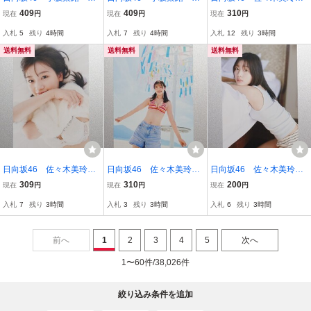
真集『君は誰？』封入ポ
真集『君は誰？』封入ポ
写真集『陽射しのパレー
409
409
310
現在
円
現在
円
現在
円
ストカード(アイス…)
ストカード(こんな私も…)
ド』封入ポストカード(大
入札
5
残り
4時間
入札
7
残り
4時間
入札
12
残り
3時間
人…)
送料無料
送料無料
送料無料
日向坂46 佐々木美玲
日向坂46 佐々木美玲
日向坂46 佐々木美玲
写真集『陽射しのパレー
写真集『陽射しのパレー
写真集『陽射しのパレー
309
310
200
現在
円
現在
円
現在
円
ド』封入ポストカード(真
ド』封入ポストカード(み
ド』封入ポストカード(だ
入札
7
残り
3時間
入札
3
残り
3時間
入札
6
残り
3時間
っ白…)
て…)
ら…)
前へ
1
2
3
4
5
次へ
1〜60件/38,026件
絞り込み条件を追加