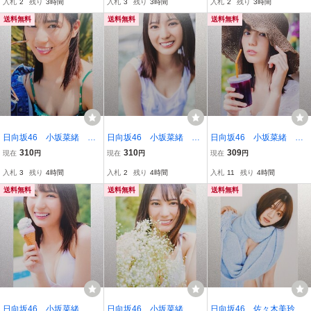
入札
2
残り
3時間
入札
3
残り
3時間
入札
2
残り
3時間
ppi・HMV)
UTAYA)
送料無料
送料無料
送料無料
日向坂46 小坂菜緒 写
日向坂46 小坂菜緒 写
日向坂46 小坂菜緒 写
真集『君は誰？』封入ポ
真集『君は誰？』封入ポ
真集『君は誰？』封入ポ
310
310
309
現在
円
現在
円
現在
円
ストカード(なおです…)
ストカード(いつも…)
ストカード(このあと…)
入札
3
残り
4時間
入札
2
残り
4時間
入札
11
残り
4時間
送料無料
送料無料
送料無料
日向坂46 小坂菜緒 写
日向坂46 小坂菜緒 写
日向坂46 佐々木美玲