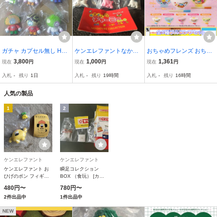
ガチャ カプセル無し Hum
ケンエレファントなかよ
おちゃめフレンズ おちゃ
an Robot Local FooDies
しチャーミーちゃんとか
わん＆おはしセット ウル
3,800
1,000
1,361
現在
円
現在
円
現在
円
ローカル・フーディーズ
わいいおともだち ミニチ
トラニュープランニング
入札
-
残り
1日
入札
-
残り
19時間
入札
-
残り
16時間
フィギュア コレクション
ュアコレクション 3種セ
【全５種フルコンプセッ
ケンエレファント
ット商品説明をご覧下さ
ト】 Ochame グッズ カプ
人気の製品
いませ。
セルトイ 107616
1
2
ケンエレファント
ケンエレファント
ケンエレファント お
瞬足コレクション
ひげのポン フィギュ
BOX （食玩） [カバ
アコレクション
ヤ食品]
480円〜
780円〜
Vol.2：BOX 《12個
2件出品中
1件出品中
入》
NEW