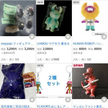
ア ケンエレファント
NEW
NEW
mojojojo フィギュアマス
UAMOU ウアモウ 蓄光 b
HUMAN ROBOT パンデ
コット ケンエレファント
ッド フィギュアコレクシ
3,200
3,200
2,580
400
400
現在
円
即決
円
現在
円
現在
円
即決
円
5周年 全4種 黒 ブラック v
ョン ワッサン B ケンエレ
＋送料430円
送料未定
送料未定
er ayumi ozaki Matcha Pu
ファント PAN DEAD ショ
入札
-
残り
5日
入札
-
残り
17時間
入札
-
残り
5日
pu アート KENELE LIMIT
ックン コロネン カプセル
ED COLOR
版 再販
NEW
送料無料
現代美術二等兵の招き
FLAVORS めじるしアク
ケンエレファント東京怪