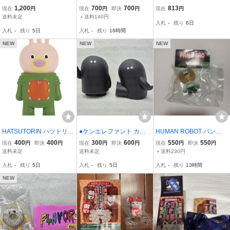
猫 千客万来ライライラ
セサリー トゥインクルス
獣ユニバースVol2 メテゴ
1,200
700
700
813
現在
円
現在
円
即決
円
現在
円
イライライ 未開封 フ
パークアイスクリーム ス
ン画像が全てです。ご入
送料未定
＋送料140円
入札
-
残り
6日
ィギュア 招き猫
トロベリーアイスクリー
札前は必ず商品説明をご
入札
-
残り
5日
入札
-
残り
16時間
ム 2種 ガチャ フィギュア
覧ください
フレーバーズ
NEW
NEW
NEW
HATSUTORIN ハツトリン
●ケンエレファント カプ
HUMAN ROBOT パンデ
フンフン フィギュアコレ
セルトイ★EMUboy ノー
ッド フィギュアコレクシ
400
400
300
600
550
550
現在
円
即決
円
現在
円
即決
円
現在
円
即決
円
クション グリーン ケンエ
マルVer. HELLO SORRY
ョン ワッサン A ケンエレ
送料未定
送料未定
＋送料230円
レファント カプセル版
2体セット★figure collecti
ファント PAN DEAD ショ
入札
-
残り
5日
入札
-
残り
5日
入札
-
残り
13時間
on●開封済 本体のみ 定形
ックン コロネン カプセル
外発送可
版 再販、
NEW