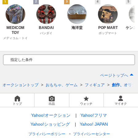
1
2
3
4
5
MEDICOM
BANDAI
海洋堂
POP MART
ケンエ
TOY
バンダイ
ポップマート
メディコム・トイ
指定した条件
ページトップへ
オークショントップ
おもちゃ、ゲーム
フィギュア
創作、オリジ
トップ
出品
ウォッチ
マイオク
Yahoo!オークション
Yahoo!フリマ
Yahoo!ショッピング
Yahoo! JAPAN
プライバシーポリシー
プライバシーセンター