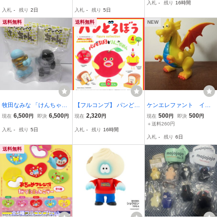
入札
-
残り
16時間
招き猫「夜の招き猫 [赤]
ロッキー仕様 特典:シー
ト】 ケンエレファント グ
入札
-
残り
2日
入札
-
残り
5日
(約H63mm)」完成品 フィ
ル付き ガチャガチャ
ッズ カプセルトイ [11103
ギュア ガチャ 食玩
ケンエレファント
7]
送料無料
送料無料
NEW
牧田なみな 「けんちゃ
【フルコンプ】 パンどろ
ケンエレファント イエ
ん」ソフビ人形 1stカラ
ぼう フィギュアコレクシ
ローthe dragon ドラゴ
6,500
6,500
2,320
500
500
現在
円
即決
円
現在
円
現在
円
即決
円
ー：黒×灰色 ＋ 2ndカラ
ョン 第6弾 【全4種セッ
ン 山崎若菜 検） ガチ
＋送料260円
入札
-
残り
5日
入札
-
残り
16時間
ー：サックスブルー×ゴー
ト】 ケンエレファント K
ャフィギュア 食玩 ソ
入札
-
残り
6日
ルド 2体セット ケンエ
eiko Shibata グッズ カプ
フビ TOY
レファント中空工房
セルトイ 111094
送料無料