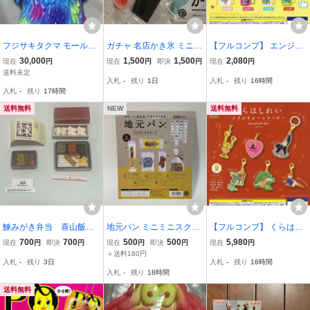
フジサキタクマ モールエ
ガチャ 名店かき氷 ミニチ
【フルコンプ】 エンジェ
イリアン モールミュータ
ュアコレクション ミニチ
ルブルー コインシリンダ
30,000
1,500
1,500
2,080
現在
円
現在
円
即決
円
現在
円
ント フィギュア ソフビ
ュア フィギュア3個セッ
ー 【全5種セット】 ウル
送料未定
入札
-
残り
1日
入札
-
残り
16時間
ト 栃木 寿氷 もおかのい
トラニュープランニング
入札
-
残り
17時間
ちご 奈良 ほうせき箱 リ
ANGEL BLUE COIN カプ
トマス試験紙氷
セルトイ [111376]
送料無料
NEW
送料無料
鰊みがき弁当 喜山飯店
地元パン ミニミニスクイ
【フルコンプ】 くらはし
お弁当 たらふくもな
ーズ 台紙 Y
れい メタルチャームマー
700
700
500
500
5,980
現在
円
即決
円
現在
円
即決
円
現在
円
か ガチャ ミニチュ
カー 【全6種セット】 ウ
＋送料180円
入札
-
残り
3日
入札
-
残り
16時間
ア 3個セット
ルトラニュープランニン
入札
-
残り
18時間
グ めじるし グッズ カプ
セルトイ 111380
送料無料