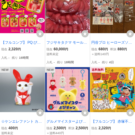
【フルコンプ】 PQ ぴ～
フジサキタクマ モールエ
円谷プロ ヒーローズソフ
きゅ～ ブリスターコレク
イリアン モールミュータ
ビボールチェーンマスコ
2,320
60,000
680
880
現在
円
現在
円
現在
円
即決
円
ション vol.2 【全4種セッ
ント ソフビ フィギュア
ットB ファイヤーマン
送料未定
＋送料140円
入札
-
残り
16時間
ト】 ブルーマウンテン BI
ピンクレッド系
入札
-
残り
18時間
入札
-
残り
4日
GONE フィギュア カプセ
ルトイ [111069]
NEW
NEW
送料無料
☆ケンエレファント カプ
グルメマイスターよぴチ
【フルコンプ】 赤塚不二
セルトイ 情熱PRODUCT
ャン フィギュアマスコッ
夫キャラクタース クッス
400
2,500
2,500
2,320
現在
円
現在
円
即決
円
現在
円
第9弾 現代美術二等兵の
ト BOX付き ふわふわフ
なのた！！ 【全5種セッ
送料未定
＋送料440円