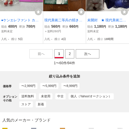
●ケンエレファント カプ
現代美術二等兵の招き
未開封 ★ 現代美術二等
セルトイ★FLAVORS Vol.
猫 夜の招き猫 【赤】
兵の招き猫 ★ 千客万ラ
400
700
560
660
1,180
1,180
現在
円
即決
円
現在
円
即決
円
現在
円
即決
円
5 ハニープレーンドーナ
イライライライライ
送料未定
＋送料260円
送料未定
ツ★KAIEDA kenelephant
入札
-
残り
5日
入札
-
残り
4日
入札
-
残り
18時間
●未開封 ミニブック付き
前へ
1
2
次へ
1〜60件/94件
絞り込み条件を追加
〜2,999円
〜5,999円
〜8,999円
価格帯
送料無料
未使用
中古
個人（Yahoo!オークション）
オプション
その他
ストア
新着
人気のメーカー・ブランド