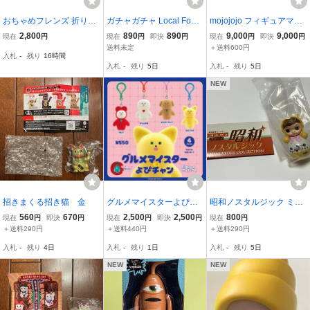
おちゃめフレンズ 折りた
ガチャガチャ Local Foodi
mojojojo フィギュアマス
たみミラー ウルトラニュ
es Figure Collection ロー
コット 全4種 & vol.3 ケン
2,800
890
890
9,000
9,000
現在
円
現在
円
即決
円
現在
円
即決
円
ープランニング 【全5種
カルフーディーズ フィギ
エレファント 5周年 黒デ
送料未定
＋送料600円
入札
-
残り
16時間
フルコンプセット】 MieD
ュアコレクション フィギ
ザイン ver 全4種 ガチャ
入札
-
残り
5日
入札
-
残り
5日
esign OchameFriends カ
ュア ゾンビ ショウロン H
超人気
プセルトイ 108399
UMAN ROBOT
NEW
招きまくる招き猫 金
グルメマイスターよぴチ
昭和ノスタルジック ミニ
ャン フィギュアマスコッ
チュアコレクション おき
560
670
2,500
2,500
800
現在
円
即決
円
現在
円
即決
円
現在
円
ト BOX フロッキー仕様
あがりポロンちゃんとガ
＋送料290円
＋送料440円
＋送料290円
特典:シール付き ガチャ
ラガラ 黄色
入札
-
残り
4日
入札
-
残り
1日
入札
-
残り
5日
ガチャ ケンエレファン
ト
NEW
NEW