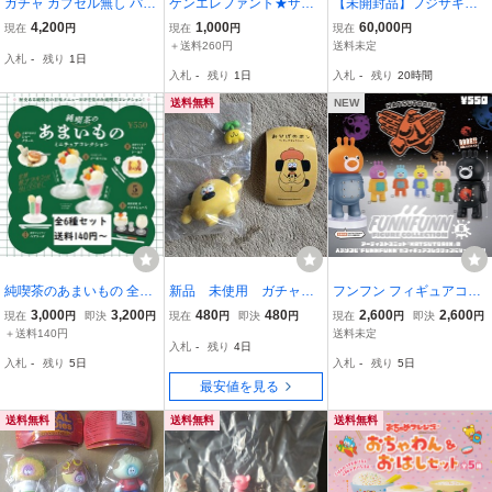
ガチャ カプセル無し パン
ケンエレファント★ザリ
【未開封品】フジサキタ
デッド フィギュアコレク
ガニボーイズ フィギュア
クマ MOGOLS Gummy 4
4,200
1,000
60,000
現在
円
現在
円
現在
円
ション PAN DEAD 全6種
コレクション【スーパー
点セット フィギュア ソフ
＋送料260円
送料未定
入札
-
残り
1日
+ KT イースト1個 HUMA
レッド＆ハマー】2種セッ
ビ
入札
-
残り
1日
入札
-
残り
20時間
N ROBOT ショックン ワ
ト 袋未開封 情熱PRODU
ッサン コロネン
CT
送料無料
NEW
純喫茶のあまいもの 全6
新品 未使用 ガチャガ
フンフン フィギュアコレ
種セット ガチャ フィギュ
チャ おひげのポン フィ
クション BOX版 全6種 セ
3,000
3,200
480
480
2,600
2,600
現在
円
即決
円
現在
円
即決
円
現在
円
即決
円
ア 喫茶ジュリアン ペアソ
ギュアコレクション お
ット ケンエレファント F
＋送料140円
送料未定
入札
-
残り
4日
ーダ マリ亜ンヌ ソーダパ
にぎりポンちゃん+ロドリ
UNNFUNN HATSUTORI
入札
-
残り
5日
入札
-
残り
5日
フェ ピーチ(桃) ソーダ
ゲス(きいろ)
N 内袋未開封
最安値を見る
(青)
送料無料
送料無料
送料無料