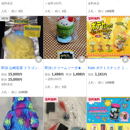
ーカルフーディーズ 全6
カラー ブラック カラ
イライライライ 未開封
送料未定
＋送料180円
送料未定
体セット★LOCAL FOODI
ナビ付き ケンエレファ
入札
-
残り
5日
入札
-
残り
3日
入札
-
残り
18時間
ES HUMAN ROBOT●未使
ント
用 ミニブックつき
NEW
送料無料
即決 山崎若菜 ドラゴン
即決♪クリームソーダ★メ
Kato ポテトスナック ミニ
ソフビ キット イエロー w
ロン★純喫茶のぬいぐる
チュアマスコット ウルト
15,000
1,498
1,498
1,161
現在
円
現在
円
即決
円
現在
円
akana yamazaki 新品未使
み★3★にっこりーノ★に
ラニュープランニング
15,000
＋送料260円
即決
円
入札
-
残り
16時間
用品 DRAGON sofvi フィ
っこリーノ★ガチャ★メ
【全4種フルコンプセッ
送料未定
入札
-
残り
5日
ギュア
ロンソーダ★ソーダフロ
ト】 かとう製菓グッズ カ
入札
-
残り
16時間
ート★昭和レトロ
プセルトイ 109655
送料無料
送料無料