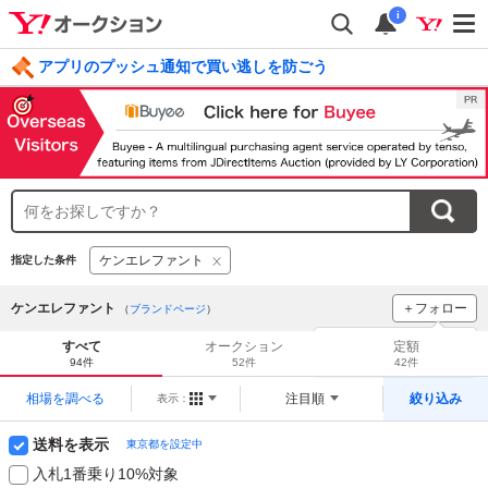
i
アプリのプッシュ通知で買い逃しを防ごう
毎日引けるくじ 今すぐ挑戦
ログイン
ケンエレファント
指定した条件
ケンエレファント
＋フォロー
（
ブランドページ
）
ブランドをフォロー
して
すべて
オークション
定額
新着
をチェック！
94件
52件
42件
相場を調べる
注目順
絞り込み
表示：
送料を表示
東京都を設定中
入札1番乗り10%対象