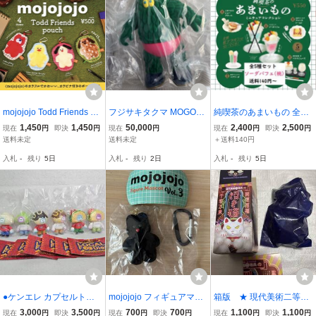
mojojojo Todd Friends po
フジサキタクマ MOGOLS
純喫茶のあまいもの 全5
uch ポーチ カプセル版 全
モールミュータント モー
種セット ガチャ フィギュ
1,450
1,450
50,000
2,400
2,500
現在
円
即決
円
現在
円
現在
円
即決
円
4種 セット 新品未使用 カ
ルエイリアン ピンクパン
ア 喫茶ジュリアン ペアソ
送料未定
送料未定
＋送料140円
ラビナ付き キーホルダー
ツ フロッキータイプ フィ
ーダ マリ亜ンヌ ソーダパ
入札
-
残り
5日
入札
-
残り
2日
入札
-
残り
5日
ケンエレファント
ギュア ソフビ【グリー
フェ ピーチ(桃)
ン】
●ケンエレ カプセルトイ
mojojojo フィギュアマス
箱版 ★ 現代美術二等兵
★ヒューマンロボット ロ
コット Cherry on top 限定
の招き猫 千客万ライラ
3,000
3,500
700
700
1,100
1,100
現在
円
即決
円
現在
円
即決
円
現在
円
即決
円