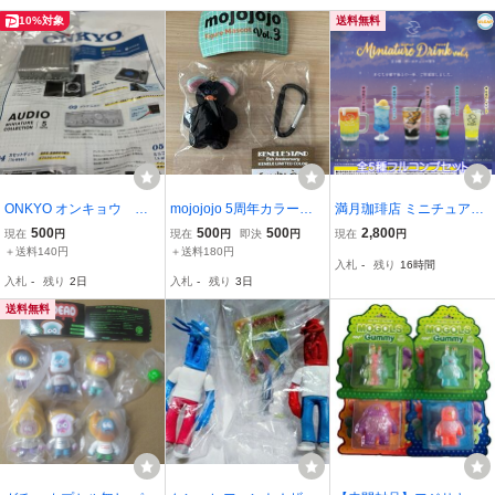
10%対象
送料無料
ONKYO オンキョウ ミ
mojojojo 5周年カラー
満月珈琲店 ミニチュアド
ニチュアコレクション
ケンエレファント カラ
リンクvol.4 ウルトラニュ
500
500
500
2,800
現在
円
現在
円
即決
円
現在
円
アンプ［A-817］ケンエ
ビナ付きマスコット フ
ープランニング 【全５種
＋送料140円
＋送料180円
入札
-
残り
16時間
レファント
ロッキー素材 黒 アヒ
フルコンプセット】 SAK
入札
-
残り
2日
入札
-
残り
3日
ル
URADA Kitchen カプセル
トイ KK.108574
送料無料