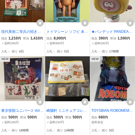
現代美術二等兵の招き
トイマシーン ソフビ 未開
★パンデッド PANDEAD
猫 千客万来ライライラ
封 エドテンプルトン マー
フィギュアコレクション
1,210
1,410
8,000
390
1,590
現在
円
即決
円
現在
円
現在
円
即決
円
イライライ
クゴンザレス zollmen IZU
フィギュア コロネン パン
＋送料290円
＋送料980円
＋送料290円
MONSTER hxs リアルヘ
のゾンビ 中古
入札
-
残り
4日
入札
-
残り
5日
入札
-
残り
17時間
ッド 真頭玩具 gyaromi 日
本限定品
NEW
NEW
東京怪獣ユニバース Vol.2
崎陽軒 ミニチュアコレク
TOYSBIAN ROBOMEMY
フジサキタクマ 怪獣立体
ション2 初夏のかながわ
ON フィギュアコレクシ
500
500
500
500
680
現在
円
即決
円
現在
円
即決
円
現在
円
図鑑 TOKYO KAIJU UNIV
味わい弁当
ョン トイズビアン ロ
＋送料180円
＋送料230円
送料未定
ERSE mini poster 台
ボメミョン マルチカラ
入札
-
残り
18時間
入札
-
残り
14時間
入札
-
残り
5日
紙 Z
ー ガチャ フィギュ