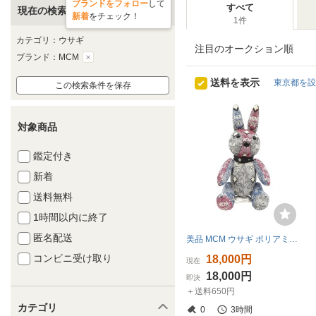
ブランドをフォロー
して
すべて
現在の検索条件
新着
をチェック！
1件
カテゴリ：ウサギ
注目のオークション順
ブランド：MCM
送料を表示
東京都を設
この検索条件を保存
対象商品
鑑定付き
新着
送料無料
1時間以内に終了
匿名配送
美品 MCM ウサギ ポリアミド コットン ポリエステル マルチカラー ぬいぐるみ 1883 MCM
コンビニ受け取り
18,000円
現在
18,000円
即決
＋送料650円
カテゴリ
0
3時間