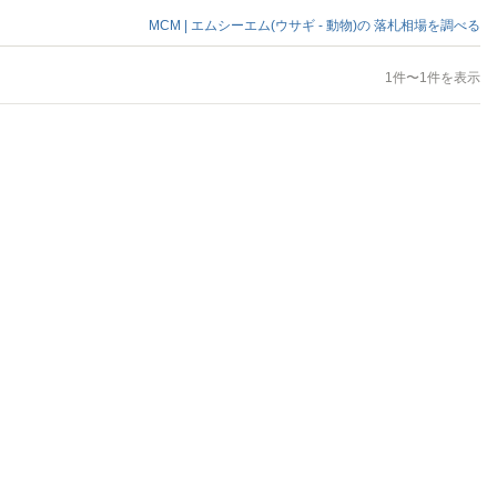
MCM | エムシーエム(ウサギ - 動物)の
落札相場を調べる
1件〜1件を表示