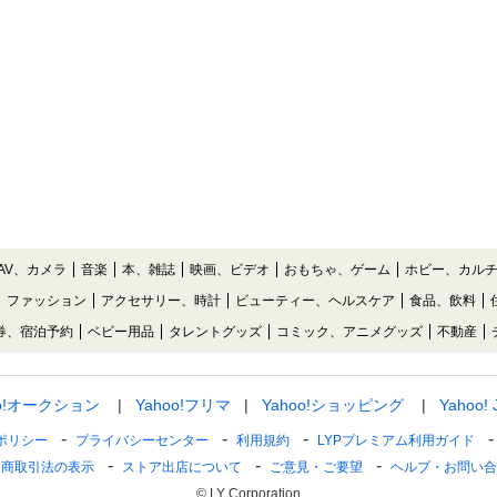
AV、カメラ
音楽
本、雑誌
映画、ビデオ
おもちゃ、ゲーム
ホビー、カル
ファッション
アクセサリー、時計
ビューティー、ヘルスケア
食品、飲料
券、宿泊予約
ベビー用品
タレントグッズ
コミック、アニメグッズ
不動産
oo!オークション
Yahoo!フリマ
Yahoo!ショッピング
Yahoo!
ポリシー
プライバシーセンター
利用規約
LYPプレミアム利用ガイド
定商取引法の表示
ストア出店について
ご意見・ご要望
ヘルプ・お問い合
© LY Corporation