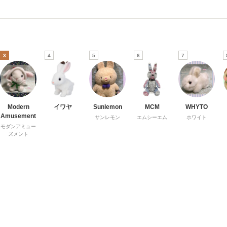
3
4
5
6
7
Modern
イワヤ
Sunlemon
MCM
WHYTO
Amusement
サンレモン
エムシーエム
ホワイト
モダンアミュー
ズメント