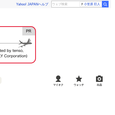
Yahoo! JAPAN
ヘルプ
小笠原 巨人
マイオク
ウォッチ
出品