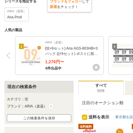
シリーズを指定する
ブランドをフォロー
して
新着
をチェック！
ARIA（楽器）
Aria Proll
人気の製品
ARIA（楽器）
1
2
[弦×9セット] Aria AGS-803HB×3
パック (計9セット) ポストに投函
エレキ弦3セットパック×3
1,276円〜
4件出品中
すべて
現在の検索条件
50件
カテゴリ：弦
注目のオークション順
ブランド：ARIA（楽器）
送料を表示
東京都を設
この検索条件を保存
送料無料