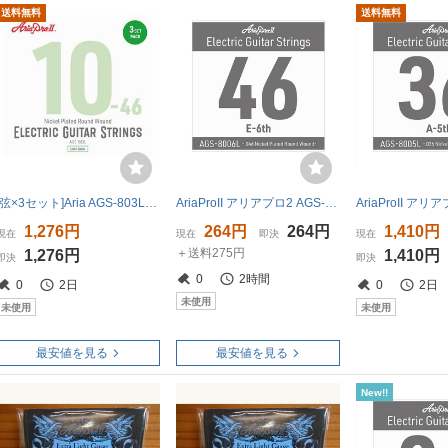
送料無料
送料無料
[弦×3セット]Aria AGS-803L×1パック(計3セット) エレキ弦3セットパック 10-46 エレキギター弦 アリア
AriaProII アリアプロ2 AGS-8006L Light .046W エレキギター用 バラ弦
1,276円
264円
264円
1,410円
現在
現在
即決
現在
＋送料275円
1,276円
1,410円
即決
即決
0
2時間
0
2日
0
2日
未使用
未使用
未使用
最安値を見る
最安値を見る
New!!