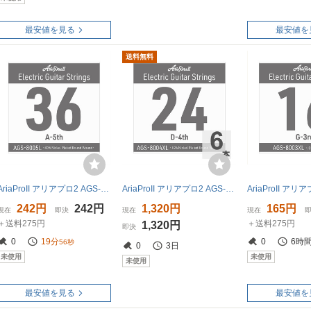
最安値を見る
最安値を
送料無料
AriaProII アリアプロ2 AGS-8005L Light .036W エレキギター用 バラ弦
AriaProII アリアプロ2 AGS-8004XL Extra Light .024W エレキギター用 バラ弦×6本
242円
242円
1,320円
165円
現在
即決
現在
現在
＋送料275円
＋送料275円
1,320円
即決
0
19分
0
6時
55秒
0
3日
未使用
未使用
未使用
最安値を見る
最安値を