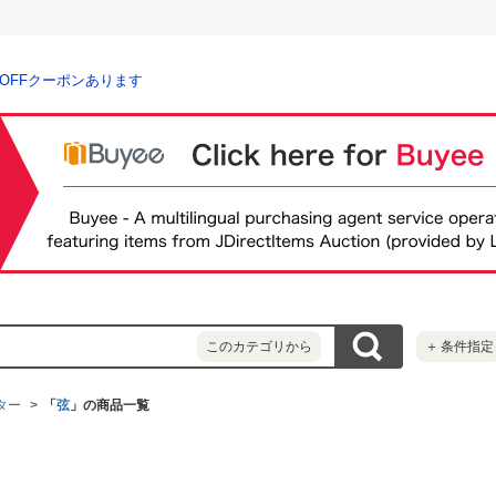
％OFFクーポンあります
このカテゴリから
＋
条件指定
ター
「
弦
」の商品一覧