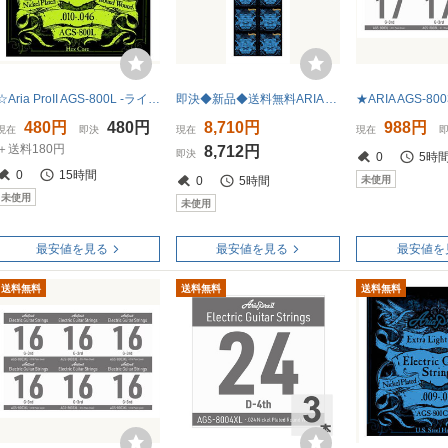
☆Aria ProII AGS-800L -ライト- エレキギター用弦☆
即決◆新品◆送料無料ARIA AGS-800C/XL ×12セット アリア [09-42] エレキギター用 コーティング弦
480円
480円
8,710円
988円
現在
即決
現在
現在
＋送料180円
8,712円
即決
0
5時
0
15時間
未使用
0
5時間
未使用
未使用
最安値を見る
最安値を見る
最安値を
送料無料
送料無料
送料無料