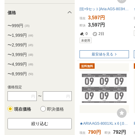
[弦×9セット]Aria AGS-803HB×3パック(計9セット) 送料無料！ポストに投函・エレキ弦3セットパック×3
価格
3,597円
現在
3,597円
〜999円
即決
(35)
0
2日
〜1,999円
(44)
未使用
〜2,999円
(45)
〜3,999円
最安値を見る
(48)
〜4,999円
(49)
送料無料
〜8,999円
(50)
価格指定
〜
円
円
現在価格
即決価格
★ARIA AGS-8001XL x 6 [.009P] エレキギター用 バラ弦 1弦 EXTRA LIGHT★新品送料込/メール便
790円
792円
現在
即決