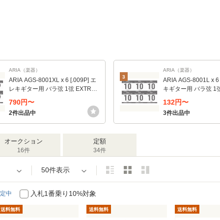
ARIA（楽器）
ARIA（楽器）
3
ARIA AGS-8001XL x 6 [.009P] エ
ARIA AGS-8001L x 6
レキギター用 バラ弦 1弦 EXTRA
キギター用 バラ弦 1弦 
LIGHT
790円〜
132円〜
2件出品中
3件出品中
オークション
定額
16件
34件
50件表示
入札1番乗り10%対象
定中
送料無料
送料無料
送料無料