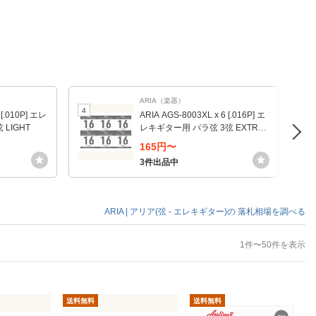
ARIA（楽器）
4
5
 [.010P] エレ
ARIA AGS-8003XL x 6 [.016P] エ
LIGHT
レキギター用 バラ弦 3弦 EXTRA
LIGHT
165円〜
3件出品中
ARIA | アリア(弦 - エレキギター)の
落札相場を調べる
1件〜50件を表示
送料無料
送料無料