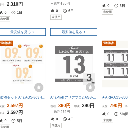
＋送料180円
2,310円
即決
0
3日
0
6日
未使用
0
1日
未使用
未使用
最安値を見る
最安値を見る
送料無料
送料無料
[弦×9セット]Aria AGS-803HB×3 (３セットパック×3=計9セット) エレキ弦3セットパック 09-46 エレキギター弦
AriaProII アリアプロ2 AGS-8002L Light .013P エレキギター用 バラ弦×3本
3,597円
390円
390円
790円
現在
現在
即決
現在
＋送料275円
3,597円
即決
0
5時
0
4日
未使用
0
5日
未使用
未使用