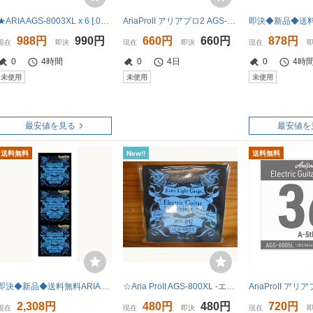
★ARIA AGS-8003XL x 6 [.016P] エレキギター用 バラ弦 3弦 EXTRA LIGHT★新品送料込/メール便
AriaProII アリアプロ2 AGS-8004XL Extra Light .024W エレキギター用 バラ弦×3本
988円
990円
660円
660円
878円
現在
即決
現在
即決
現在
0
4時間
0
4日
0
4時
未使用
未使用
未使用
最安値を見る
最安値を
送料無料
New!!
送料無料
即決◆新品◆送料無料ARIA AGS-800C/XL×3(09-42エレキ /メール便
☆Aria ProII AGS-800XL -エクストラライト- エレキギター用弦☆
2,308円
480円
480円
720円
現在
現在
即決
現在