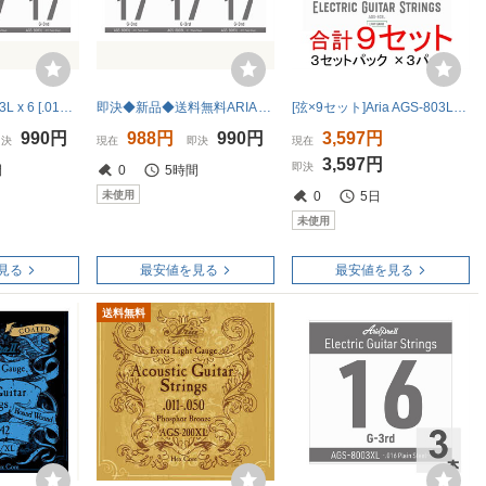
★ARIA AGS-8003L x 6 [.017P] エレキギター用 バラ弦 3弦 LIGHT★新品送料込/メール便
即決◆新品◆送料無料ARIA AGS-8003L x 6 [.017P] エレキギター用 バラ弦 3弦 LIGHT/メール便
[弦×9セット]Aria AGS-803L×3パック(計9セット) 送料無料！ポストに投函・エレキ弦3セットパック×3
990円
988円
990円
3,597円
即決
現在
即決
現在
3,597円
即決
間
0
5時間
未使用
0
5日
未使用
見る
最安値を見る
最安値を見る
送料無料