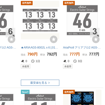
送料無料
送料無料
AriaProII アリアプロ2 AGS-8005L Light .036W エレキギター用 バラ弦×6本
★ARIA AGS-8002L x 6 [.013P] エレキギター用 バラ弦 2弦 LIGHT★新品送料込/メール便
AriaProII アリアプロ2 AGS-8006L Light .046W エレキギター用 バラ弦×3本
790円
792円
777円
777円
現在
即決
現在
即決
0
1日
0
3日
未使用
未使用
最安値を見る
New!!
送料無料