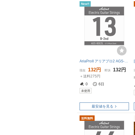
New!!
AriaProII アリアプロ2 AGS-8002L Light .013P エレキギター用 バラ弦
132円
132円
現在
即決
＋送料275円
0
6日
未使用
最安値を見る
送料無料