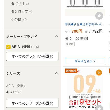
ダダリオ
(0)
ダンロップ
(0)
その他
(47)
即決◆新品◆送料無料ARIA AGS-8002XL x 6 [.011P] エレキギター用 バラ弦 2弦 EXTRA LIGHT/メール便
790円
792円
現在
即決
メーカー・ブランド
0
5時間
未使用
ARIA（楽器）
(50)
最安値を見る
送料無料
シリーズ
ARIA（楽器）
Aria Proll