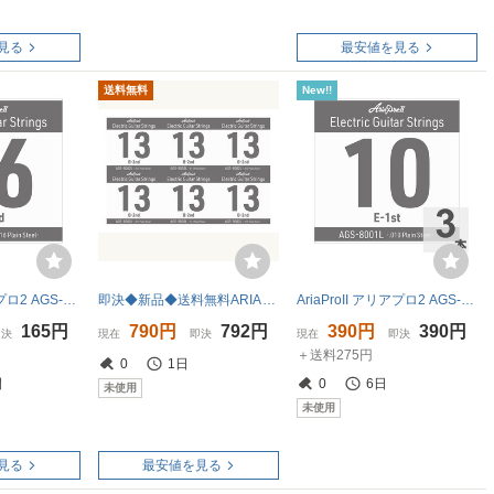
見る
最安値を見る
送料無料
New!!
AriaProII アリアプロ2 AGS-8003XL Extra Light .016P エレキギター用 バラ弦
即決◆新品◆送料無料ARIA AGS-8002L x 6 [.013P] エレキギター用 バラ弦 2弦 LIGHT/メール便
AriaProII アリアプロ2 AGS-8001L Light .010P エレキギター用 バラ弦×3本
165円
790円
792円
390円
390円
即決
現在
即決
現在
即決
＋送料275円
0
1日
間
0
6日
未使用
未使用
見る
最安値を見る