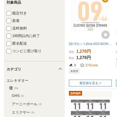
対象商品
鑑定付き
新着
送料無料
1時間以内に終了
匿名配送
[弦×3セット]Aria AGS-803HB×1パック(計3セット) エレキ弦3セットパック 09-46 エレキギター弦
コンビニ受け取り
1,276円
現在
1,276円
即決
0
27分
35秒
カテゴリ
未使用
エレキギター
最安値を見る
弦
(50)
送料無料
GHS
(0)
アーニーボール
(3)
エリクサー
(0)