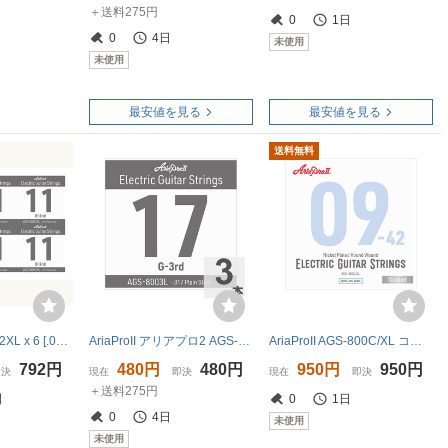
＋送料275円
0
1日
0
4日
未使用
未使用
最安値を見る
最安値を見る
送料無料
★ARIA AGS-8002XL x 6 [.011P] エレキギター用 バラ弦 2弦 EXTRA LIGHT★新品送料込/メール便
AriaProII アリアプロ2 AGS-8003L Light .017P エレキギター用 バラ弦×3本
AriaProII AGS-800C/XL コーティング エレキギター弦
792円
480円
480円
950円
950円
即決
現在
即決
現在
即決
＋送料275円
間
0
1日
0
4日
未使用
未使用