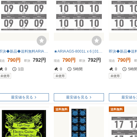
即決◆新品◆送料無料ARIA AGS-8001XL x 6 [.009P] エレキギター用 バラ弦 1弦 EXTRA LIGHT/メール便
★ARIA AGS-8001L x 6 [.010P] エレキギター用 バラ弦 1弦 LIGHT★新品送料込/メール便
790円
792円
790円
792円
790円
現在
即決
現在
即決
現在
0
1日
0
5時間
0
5時
未使用
未使用
未使用
最安値を見る
最安値を見る
最安値を
送料無料
送料無料