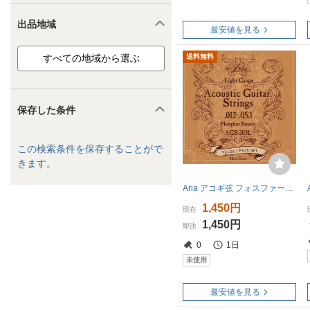
出品地域
最安値を見る
送料無料
保存した条件
この検索条件を保存することがで
きます。
Aria アコギ弦 フォスファーブロンズ ライトゲージ お得3パックセット フォークギター AGS-203L
1,450円
現在
1,450円
即決
0
1日
未使用
最安値を見る