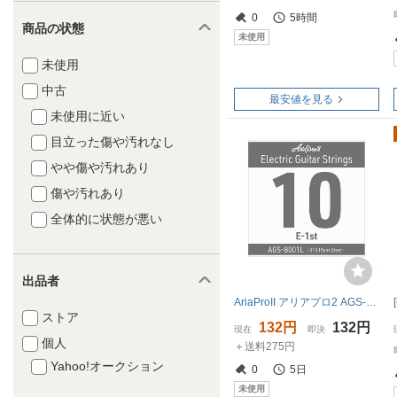
0
5時間
商品の状態
未使用
未使用
中古
最安値を見る
未使用に近い
目立った傷や汚れなし
やや傷や汚れあり
傷や汚れあり
全体的に状態が悪い
出品者
AriaProII アリアプロ2 AGS-8001L Light .010P エレキギター用 バラ弦
ストア
132円
132円
現在
即決
個人
＋送料275円
Yahoo!オークション
0
5日
未使用