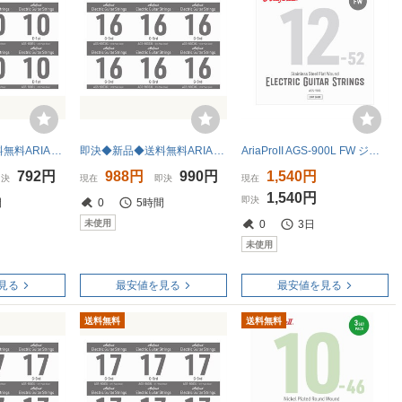
即決◆新品◆送料無料ARIA AGS-8001L x 6 [.010P] エレキギター用 バラ弦 1弦 LIGHT/メール便
即決◆新品◆送料無料ARIA AGS-8003XL x 6 [.016P] エレキギター用 バラ弦 3弦 EXTRA LIGHT/メール便
AriaProII AGS-900L FW ジャズギター弦
792円
988円
990円
1,540円
即決
現在
即決
現在
1,540円
即決
間
0
5時間
未使用
0
3日
未使用
見る
最安値を見る
最安値を見る
送料無料
送料無料