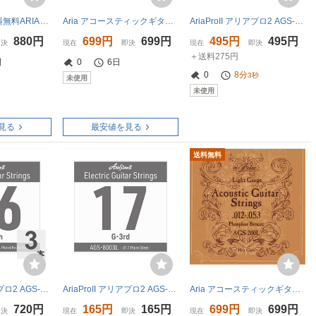
即決◆新品◆送料無料ARIA AGS-800C/XL×1(09-42エレキ /メール便
Aria アコースティックギター弦 アコギ弦 フォスファーブロンズ エクストラライトゲージ フォークギター AGS-200XL
AriaProII アリアプロ2 AGS-8003XL Extra Light .016P エレキギター用 バラ弦×3本
880円
699円
699円
495円
495円
即決
現在
即決
現在
即決
＋送料275円
間
0
6日
0
8分
2秒
未使用
未使用
見る
最安値を見る
送料無料
AriaProII アリアプロ2 AGS-8005L Light .036W エレキギター用 バラ弦×3本
AriaProII アリアプロ2 AGS-8003L Light .017P エレキギター用 バラ弦
Aria アコースティックギター弦 アコギ弦 フォスファーブロンズ ライトゲージ フォークギター AGS-200L
720円
165円
165円
699円
699円
即決
現在
即決
現在
即決