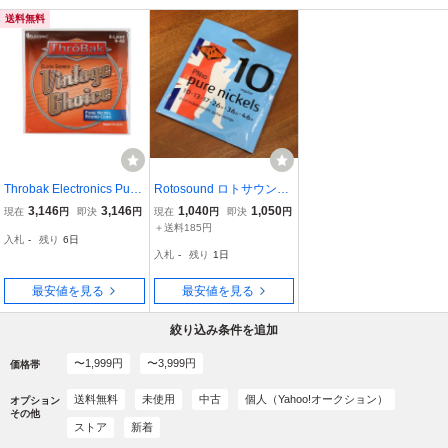
送料無料
Throbak Electronics Pure
Rotosound ロトサウンド
Nickel Round Core X-Lig
Pure Nickels Regular Pur
3,146
3,146
1,040
1,050
現在
円
即決
円
現在
円
即決
円
ht 009-042 エレキギター
e Nickel, PN10 (.010-.04
＋送料185円
入札
-
残り
6日
弦
6) エレキ弦 ギター弦 ニッ
入札
-
残り
1日
ケル
最安値を見る
最安値を見る
絞り込み条件を追加
〜1,999円
〜3,999円
価格帯
送料無料
未使用
中古
個人（Yahoo!オークション）
オプション
その他
ストア
新着