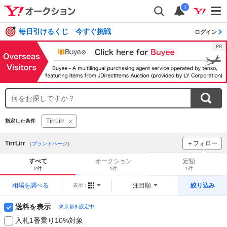
i
毎日引けるくじ 今すぐ挑戦
ログイン
TirrLirr
指定した条件
TirrLirr
＋フォロー
（
ブランドページ
）
ブランドをフォロー
して
すべて
オークション
定額
新着
をチェック！
2件
1件
1件
相場を調べる
注目順
絞り込み
表示：
送料を表示
東京都を設定中
入札1番乗り10%対象