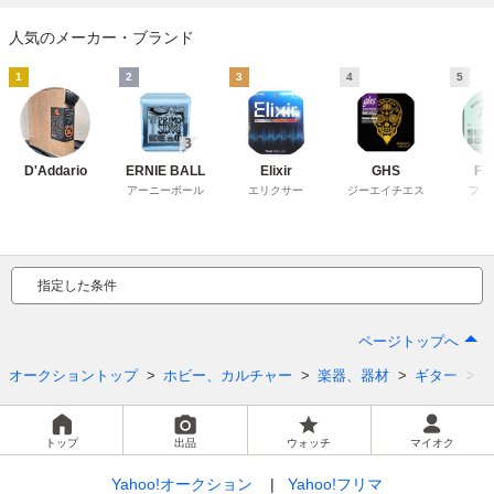
人気のメーカー・ブランド
1
2
3
4
5
D'Addario
ERNIE BALL
Elixir
GHS
Fe
アーニーボール
エリクサー
ジーエイチエス
フェ
指定した条件
ページトップへ
オークショントップ
ホビー、カルチャー
楽器、器材
ギター
トップ
出品
ウォッチ
マイオク
Yahoo!オークション
Yahoo!フリマ