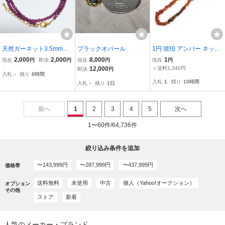
天然ガーネット3.5mmミ
ブラックオパール
1円 琥珀 アンバー ネック
ラーカット ネックレス
レス / ペンダントトップ /
2,000
2,000
8,000
1
現在
円
即決
円
現在
円
現在
円
ルース アクセサリー 計3
12,000
＋送料1,340円
即決
円
入札
-
残り
6時間
点 セット 総重量約36.2g
入札
1
残り
10時間
入札
-
残り
1日
B6342
前へ
1
2
3
4
5
次へ
1〜60件/64,736件
絞り込み条件を追加
〜143,999円
〜287,999円
〜437,999円
価格帯
送料無料
未使用
中古
個人（Yahoo!オークション）
オプション
その他
ストア
新着
人気のメーカー・ブランド