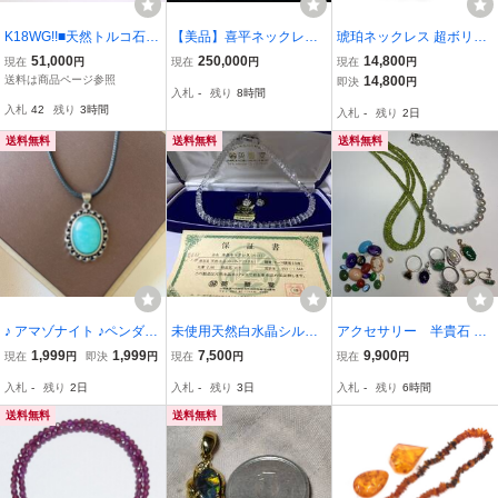
K18WG!!■天然トルコ石ネ
【美品】喜平ネックレス
琥珀ネックレス 超ボリュ
ックレス■A 約9.8g 約42.
ダブル6面 Pt999 純プラ
ームグラデーションロン
51,000
250,000
14,800
現在
円
現在
円
現在
円
0+5.0cm turquoise ターコ
チナ 55cm 20.5g 品質証
グ約10～16mm / 約80cm
送料は商品ページ参照
14,800
即決
円
入札
-
残り
8時間
イズ necklace jewelry ジ
明書付
圧巻のボリュームB337 即
入札
42
残り
3時間
入札
-
残り
2日
ュエリー DH5/ U267
決 送料無料！
送料無料
送料無料
送料無料
♪ アマゾナイト ♪ペンダン
未使用天然白水晶シルバ
アクセサリー 半貴石 ネ
ト♪ネックレス♪天然石♪パ
ーネックレスとイヤリン
ックレス パール ルー
1,999
1,999
7,500
9,900
現在
円
即決
円
現在
円
現在
円
ワーストーン♪巾着袋つき
グ34,000円で購入
ス シルバー刻印
入札
-
残り
2日
入札
-
残り
3日
入札
-
残り
6時間
♪プレゼントにもP422210
3
送料無料
送料無料