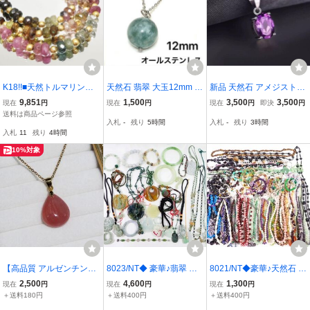
K18!!■天然トルマリンネ
天然石 翡翠 大玉12mm 3
新品 天然石 アメジスト
ックレス■A 約12.8g 約4
16l サージカルステンレス
オーバルネックレス シル
9,851
1,500
3,500
3,500
現在
円
現在
円
現在
円
即決
円
2.0cm tourmaline necklac
ネックレス 抗アレルギー
バー925 刻印 有 楕円 ア
送料は商品ページ参照
入札
-
残り
5時間
入札
-
残り
3時間
e jewelry ジュエリー ピン
パワーストーン 翡翠ネッ
メジストネックレス 天然
入札
11
残り
4時間
ク グリーン DD0/DF0 U2
クレス プレゼント ギフト
石ネックレス プレゼント
73
送料無料
紫 送料無料
10%対象
【高品質 アルゼンチン産
8023/NT◆ 豪華♪翡翠 ヒ
8021/NT◆豪華♪天然石 パ
インカローズ ペンダン
スイ 玉 瑪瑙 メノウ 緑石
ワーストーン 95点 3252
2,500
4,600
1,300
現在
円
現在
円
現在
円
ト】SV925バチカン ステ
天然石 その他/ 古美術 ア
ｇ！ネックレス ブレス/
＋送料180円
＋送料400円
＋送料400円
ンレス316Lネックレス付
クセサリー 提げ物 バング
アメジスト ラピス 緑石