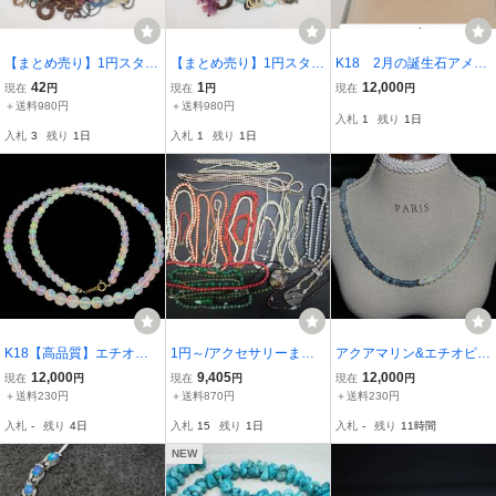
【まとめ売り】1円スター
【まとめ売り】1円スター
K18 2月の誕生石アメジ
ト アクセサリー ハンドメ
ト アクセサリー ハンドメ
スト 7号
42
1
12,000
現在
円
現在
円
現在
円
イド ビーズ ネックレス
イド ビーズ ネックレス
＋送料980円
＋送料980円
入札
1
残り
1日
ブレスレットリング 大量
ブレスレット リング 大量
入札
3
残り
1日
入札
1
残り
1日
出品 総重量約3,006g レデ
出品 総重量約3,022g レデ
ィース
ィース
K18【高品質】エチオピ
1円～/アクセサリーまと
アクアマリン&エチオピア
ア産 天然オパール ネック
め30点 翡翠 珊瑚 琥
オパール ロンデル ネ
12,000
9,405
12,000
現在
円
現在
円
現在
円
レス 45cm 総重量8.5g 遊
珀 パール 色石 他
ックレス 4mm 40cm AO
＋送料230円
＋送料870円
＋送料230円
色抜群 AU750刻印 ON1-2
ネックレス
1-208-40
入札
-
残り
4日
入札
15
残り
1日
入札
-
残り
11時間
50-18K
NEW