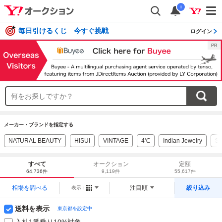
i
毎日引けるくじ 今すぐ挑戦
ログイン
メーカー・ブランドを指定する
NATURAL BEAUTY
HISUI
VINTAGE
4℃
Indian Jewelry
Sa
すべて
オークション
定額
64,736件
9,119件
55,617件
相場を調べる
注目順
絞り込み
表示：
送料を表示
東京都を設定中
入札1番乗り10%対象