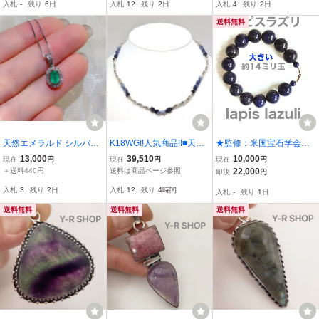
入札
-
残り
6日
入札
12
残り
2日
入札
4
残り
2日
ペンダントトップ 天然
ル ネックレス 指輪 720ｇ
水晶 虎目 ルチル他/silver
石 AI-1-41
留め具含む
送料無料
天然エメラルド シルバー
K18WG!!人気商品!!■天然
★監修：米国宝石学会鑑
925 オーバルカットスト
サファイアネックレス■A
定士(GIA G.G.）★天然ラ
13,000
39,510
10,000
現在
円
現在
円
現在
円
ーン 4x6mm、ナチュラ
約12.3g 約41.0cm sapphi
ピスラズリ K18 栗生のく
＋送料440円
送料は商品ページ参照
22,000
即決
円
ル、宝石ギフト、高級チ
re 貴石 necklace jewelry
ろすけ★
入札
3
残り
2日
入札
12
残り
4時間
入札
-
残り
1日
ャーム □YL7368
ジュエリー ブルー EA7/ U
262
送料無料
送料無料
送料無料