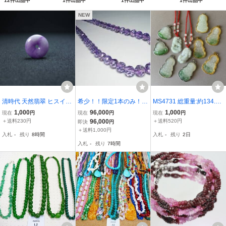
12件出品中
1件出品中
1件出品中
1件出品中
レス 27インチ★海外
祭日の贈り物 男女
で人気の並行輸入品
用 (クリアクリスタル
NEW
清時代 天然翡翠 ヒスイ
希少！！限定1本のみ！甲
MS4731 総重量:約134.9g
紫翡翠 円形提げ玉 ペンダ
府の一級研磨士が施した
翡翠など ペンダントトッ
1,000
96,000
1,000
現在
円
現在
円
現在
円
ント 根付 古美術 唐物 時
匠の逸品！天然アメジス
プ 18KGP刻あり 布袋 観
＋送料230円
96,000
＋送料520円
即決
円
代物 開運 玉飾り 旧家蔵
ト（紫水晶）ネックレス5
音菩薩 貔貅 獅子 (検)天然
＋送料1,000円
入札
-
残り
8時間
入札
-
残り
2日
出し XC66111
0g/42cm
石 ジェダイ パワーストー
入札
-
残り
7時間
ン