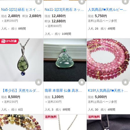
Na5-1[21] 緑石 ヒスイ メ
Na11-1[23]天然石 ネック
人気商品!!■天然ルビーネ
ノウ等 天然石 ネックレス
レス ペンダント おまとめ
ックレス■A 約37.3g 約6
2,480
2,680
12,480
5,750
現在
円
即決
円
現在
円
現在
円
ペンダント おまとめて5
て大量50本セット★レデ
1.0cm ruby 貴石 necklace
＋送料350円
12,680
送料は商品ページ参照
即決
円
本セット★レディースア
ィースアクセサリー まと
jewelry ジュエリー 2WAY
＋送料900円
入札
-
残り
8時間
入札
26
残り
4時間
クセサリー 翡翠 瑪瑙 女
め売り カラーストーン 女
グラデーション DC0/DE0
入札
-
残り
10時間
性 RP-260315L2
性 RP-260622A5
U261
10%対象
【希少石】天然モルダバ
翡翠 本翡翠 仏像 高氷種
K18!!人気商品!!■天然トル
イト × タンザナイト SV9
ライトグリーン翡翠 翡翠
マリンネックレス■A 約2
8,500
1,100
5,000
現在
円
現在
円
現在
円
25 ペンダント 316Lステ
牌 ヒスイ 弥勒仏 ペンダ
1.0g 約45.0cm tourmaline
＋送料230円
＋送料230円
送料は商品ページ参照
ンレスネックレス付 箱・
ント 古美術 縁起物 雕刻
necklace jewelry ジュエ
入札
-
残り
6日
入札
3
残り
8時間
入札
30
残り
4時間
ジュエリー袋付 MP1-26
旧家蔵出し XC39241
リー ピンク DG0/EA0 U2
0
65
送料無料
送料無料