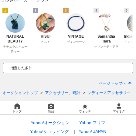
1
2
3
4
5
NATURAL
HISUI
VINTAGE
Samantha
Indian
BEAUTY
Tiara
ヒスイ
ヴィンテージ
インデ
ナチュラルビュー
サマンサティアラ
エ
ティー
指定した条件
ページトップへ
オークショントップ
アクセサリー、時計
レディースアクセサリー
トップ
出品
ウォッチ
マイオク
Yahoo!オークション
Yahoo!フリマ
Yahoo!ショッピング
Yahoo! JAPAN