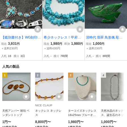
【鑑別書付き】WG刻印
希少ネックレス！甲府の
清時代 翡翠 鳥形佩 彫刻
天然オパール opal ネック
研磨士が施した逸品！ハ
鳥紋 古玉掛飾 骨董 装身
3,931
1,980
1,980
1,000
現在
円
現在
円
即決
円
現在
円
レス ペンダント ヴィンテ
ウライトトルコネックレ
具 時代物 古玉 翡翠 古玩
＋送料230円
＋送料430円
＋送料230円
ージ アクセサリー 天然石
スビーズ
古飾品 中国古美術 古董品
入札
16
残り
3日
入札
-
残り
7時間
入札
-
残り
8時間
宝石 カラーストーン 装飾
旧家蔵出し XD00121
品 遊色効果
人気の製品
1
2
3
4
NICE CLAUP
天然アンバー 琥珀 ペ
ネックレス ネックレ
ターコイズネックレス
天然水晶のネックレ
ンダントトップ
ス
18x25mm ブルーオー
ス、誕生石のネック
バルターコイズ シン
ス、幸運のネックレ
1円〜
8,800円〜
1,980円〜
1,000円〜
グルストランドネック
長さは調節できます