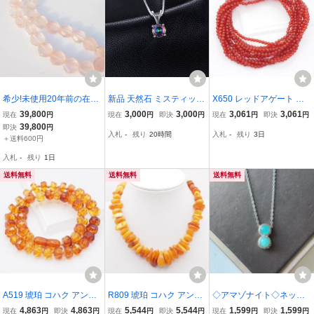
希少!未使用20年前の在
新品 天然石 ミスティック
X650 レッドアゲート 赤
庫！1本しかございませ
トパーズ シルバーネック
瑪瑙 メノウ 925刻印 ネッ
39,800
3,000
3,000
3,061
3,061
現在
円
現在
円
即決
円
現在
円
即決
円
ん！一級研磨士が施した
レス シルバー925 刻印 有
クレス 4連 デザイン シル
39,800
即決
円
入札
-
残り
20時間
入札
-
残り
3日
匠の逸品！天然紅水晶
虹 トパーズ プレゼント
バー
＋送料600円
（ローズクォーツ）ネッ
ユニセックス ネックレス
入札
-
残り
1日
クレス352ct
送料無料
送料無料
送料無料
送料無料
A519 琥珀 コハク アンバ
R809 琥珀 コハク アンバ
◇アマゾナイト◇ネック
ー ネックレス デザインカ
ー ネックレス ミックスカ
レス◇ペンダント◇天然
4,863
4,863
5,544
5,544
1,599
1,599
現在
円
即決
円
現在
円
即決
円
現在
円
即決
円