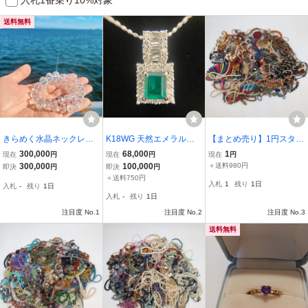
送料無料
きらめく水晶ネックレス
K18WG 天然エメラルド0.
【まとめ売り】1円スター
(天然石)
55ct メレダイヤ0.52ctネ
ト アクセサリー ハンドメ
300,000
68,000
1
現在
円
現在
円
現在
円
ックレス ペンダント プラ
イド ビーズ ネックレス
300,000
100,000
＋送料980円
即決
円
即決
円
チナ
ブレスレットリング 大量
＋送料750円
入札
1
残り
1日
入札
-
残り
1日
出品 総重量約3,014g レデ
入札
-
残り
1日
ィース
注目度 No.1
注目度 No.2
注目度 No.3
送料無料