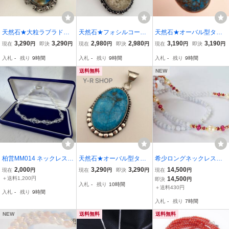
天然石★大粒ラブラドラ
天然石★フォシルコーラ
天然石★オーバル型ター
イトのアンティーク調ペ
ルのアンティーク調ペン
コイズのアンティーク調
3,290
3,290
2,980
2,980
3,190
3,190
現在
円
即決
円
現在
円
即決
円
現在
円
即決
円
ンダントトップ★レディ
ダントトップ★レディー
ペンダントトップ★レデ
入札
-
残り
9時間
入札
-
残り
9時間
入札
-
残り
9時間
ースメンズネックレスシ
スメンズネックレスシル
ィースメンズネックレス
ルバーアクセサリーエス
バーアクセサリーエスニ
シルバー925刻印エスニ
送料無料
NEW
ニック新品宝石Y-R
ック新品宝石Y-R卸売
ック新品宝石Y-RSHOP
柏営MM014 ネックレス
天然石★オーバル型ター
希少ロングネックレス！
クリスタル 多面カット ケ
コイズのアンティーク調
甲府の一級研磨士が施し
2,000
3,290
3,290
14,500
現在
円
現在
円
即決
円
現在
円
ース付き ※サイズは画像
ペンダントトップ★レデ
た匠の逸品！K18（金ボ
＋送料1,200円
14,500
即決
円
入札
-
残り
10時間
（4枚目）にてご判断くだ
ィースメンズネックレス
ール入り）天然ルビー＆
＋送料430円
入札
-
残り
9時間
さい
シルバー925刻印エスニ
パール＆ブルーレースア
入札
-
残り
7時間
ックアジアン雑貨新品
ゲートネックレス98cm
NEW
送料無料
送料無料