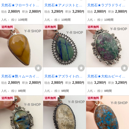
天然石★フローライトの
天然石★アメジストとロ
天然石★ラブラドライト
アンティーク調ペンダン
ドナイトのアンティーク
のアンティーク調ペンダ
2,980
2,980
3,290
3,290
2,980
2,980
現在
円
即決
円
現在
円
即決
円
現在
円
即決
円
トトップ★レディースメ
調ペンダントトップ★レ
ントトップ★レディース
入札
-
残り
10時間
入札
-
残り
10時間
入札
-
残り
10時間
ンズネックレスシルバー
ディースメンズネックレ
メンズネックレスシルバ
カラーストーンエスニッ
スシルバー925刻印エス
ー925刻印エスニックア
送料無料
送料無料
送料無料
ク新品宝石Y-RSHOP
ニック新品宝石Y-R卸売
ジアン雑貨新品宝石
天然石★艶々ムーカイト
天然石★アズライトのア
天然石★大粒ルビーイン
のアンティーク調ペンダ
ンティーク調ペンダント
ゾイサイトのアンティー
2,980
2,980
2,980
2,980
3,290
3,290
現在
円
即決
円
現在
円
即決
円
現在
円
即決
円
ントトップ★レディース
トップ★レディースメン
ク調ペンダントトップ★
入札
-
残り
9時間
入札
-
残り
9時間
入札
-
残り
9時間
メンズネックレスシルバ
ズネックレスシルバーア
レディースメンズネック
ー925刻印エスニックア
クセサリーエスニックア
レスシルバーアクセサリ
送料無料
送料無料
送料無料
ジアン雑貨新品宝石Y-R
ジアン雑貨新品Y-R
ーエスニック新品宝石