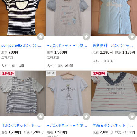
pom ponette ポンポネッ
● ポンポネット ● 可愛い
送料無料 ポンポネッ
ト ボーダー半袖Tシャツ
パフ袖刺繍入りTシャツ
ト pom ponette premiu
700
1,500
1,180
1,180
現在
円
現在
円
現在
円
即決
円
レース Mサイズ 150 カッ
☆M150㎝☆ ベージュ 30
m サイズM 水色 カットソ
送料未定
送料未定
入札
-
残り
4日
トソー ネイビー 美品
423
ー 送料込み
入札
-
残り
2日
入札
-
残り
5時間
送料無料
NEW
送料無料
【ポンポネット】ボーダ
● ポンポネット ● 可愛い
美品★ポンポネットｊ
ー半袖Tシャツ パール
半袖Tシャツ ☆LL165㎝
ｒ ボーダー 半袖カッ
1,200
1,200
1,500
2,000
2,000
現在
円
即決
円
現在
円
現在
円
即決
円
レース★150cm★
☆ 水色 30324
トソー セーラー風 L(1