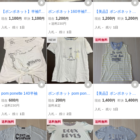
【ポンポネット】半袖Tシ
ポンポネット160半袖Tシ
【美品】ポンポネット可
ャツ レース袖 緑ボー
ャツ
愛い♪ノースリーブTシャ
1,100
1,100
1,200
1,200
1,200
現在
円
即決
円
現在
円
現在
円
即決
円
ダー★160cm★
ツ 水色★150cm★
＋送料230円
入札
-
残り
1日
入札
-
残り
1日
入札
-
残り
1日
NEW
送料無料
pom ponette 140半袖
ポンポネット pom ponett
【美品】ポンポネット襟
e／半袖Tシャツ／エッフ
付きノースリーブTシャ
600
200
1,400
1,400
現在
円
現在
円
現在
円
即決
円
ェル塔柄／サイズL.160相
ツ きいろボーダー★15
＋送料230円
送料未定
入札
-
残り
1日
当／薄い水色
0ｃｍ★
入札
-
残り
1日
入札
-
残り
2日
送料無料
送料無料
送料無料