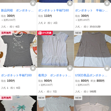
新品同様 ポンポネッ
ポンポネット半袖T160
ポンポネット 半袖シャ
ト 半袖Tシャツ サイズ
ツ サイズS 140
300
110
300
現在
円
現在
円
現在
円
140
＋送料230円
＋送料185円
入札
2
残り
2日
入札
-
残り
6日
入札
-
残り
35分30秒
送料無料
10%対象
NEW
ポンポネット半袖T160
着用少 ポンポネット
USED美品ポンポネットL
フレンチスリーブ トッ
サイズ160サイズ半そでT
100
900
800
800
現在
円
現在
円
現在
円
即決
円
プス サイズ150
シャツ激安即決800円阪
＋送料230円
＋送料230円
入札
1
残り
6日
急百貨店にて購入
入札
-
残り
7日
入札
-
残り
5時間
送料無料
NEW
NEW