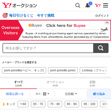
i
毎日引けるくじ 今すぐ挑戦
ログイン
メーカー・ブランドを指定する
pom ponette(ベビー、キッズ)
pom ponette junior
Lindsay（ファッシ
すべて
オークション
定額
103件
60件
43件
相場を調べる
注目順
絞り込み
表示：
キッズ
〜60
65・70
75・80
85・90
95・100
105・