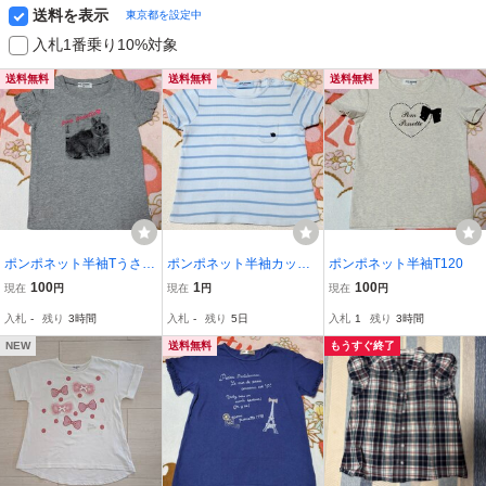
送料を表示
東京都を設定中
入札1番乗り10%対象
送料無料
送料無料
送料無料
ポンポネット半袖Tうさぎ
ポンポネット半袖カット
ポンポネット半袖T120
120
ソー95
100
1
100
現在
円
現在
円
現在
円
入札
-
残り
3時間
入札
-
残り
5日
入札
1
残り
3時間
NEW
送料無料
もうすぐ終了