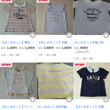
送料無料
送料無料
【ポンポネット】襟付き
【ポンポネット】可愛い♪
ポンポネット半袖 150
赤ボーダーTシャツ★150
フリルTシャツ 水色★1
1,100
1,100
1,400
1,400
800
現在
円
即決
円
現在
円
即決
円
現在
円
cm★
50cm★美品
＋送料230円
入札
-
残り
1日
入札
-
残り
2日
入札
-
残り
1日
送料無料
送料無料
【ポンポネット】Tシャツ
ポンポネット160半袖ニ
【ポンポネット】可愛い♪