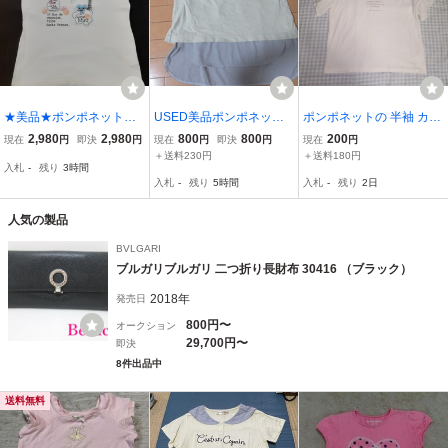
★美品★ポンポネットジ
USED美品ポンポネットL
ポンポネットの 半袖 カッ
ュニア★pom ponette juni
サイズ160サイズ半袖Tシ
トソー160
2,980
2,980
800
800
200
現在
円
即決
円
現在
円
即決
円
現在
円
or★クリーム色★100％綿
ャツ激安即決800円バッ
＋送料230円
＋送料180円
入札
-
残り
3時間
★半袖Ｔシャツ★サイズ
クがおしゃれ阪急百貨店
入札
-
残り
5時間
入札
-
残り
2日
M★150
にて購入
人気の製品
BVLGARI
ブルガリブルガリ 二つ折り長財布 30416 （ブラック）
2018年
発売日
800円〜
オークション
29,700円〜
即決
8件出品中
送料無料