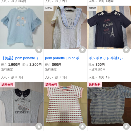
入札
-
残り
6時間
入札
-
残り
2日
入札
-
残り
4時間
NEW
NEW
【美品】pom ponette（ポ
pom ponette junior ポン
ポンポネット 半袖Tシャ
ンポネット）【PAUL＆J
ポネットジュニア L 160
ツ サイズL160
1,900
2,200
800
300
現在
円
即決
円
現在
円
現在
円
OEコラボ】フリル袖Tシ
ロゴ セーラー Tシャツ カ
送料未定
送料未定
＋送料185円
ャツ 140 ポール＆ジョー
ットソー トップス ガール
入札
-
残り
1日
入札
-
残り
1日
入札
-
残り
2日
ズ ティーンズ 女の子 タ2
90
送料無料
送料無料
送料無料