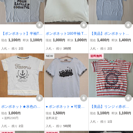
【ポンポネット】半袖Tシ
ポンポネット160半袖 Tシ
【美品】ポンポネット半
ャツ 水色★165cm★
ャツ
袖カットソー 水色★14
1,100
1,100
1,000
1,000
1,400
1,400
現在
円
即決
円
現在
円
即決
円
現在
円
即決
円
0cm★
入札
-
残り
2日
入札
-
残り
3時間
入札
-
残り
2日
NEW
送料無料
ポンポネット★水色のか
● ポンポネット ● 可愛い
【美品】リンジィ赤ボー
わいい半袖Tシャツ★15
半袖Ｔシャツ ☆L160㎝☆
ダー半袖Tシャツ★１４０
1,000
1,500
1,100
1,100
現在
円
現在
円
現在
円
即決
円
0、M
水色 20312
cm★
＋送料230円
送料未定
入札
-
残り
1日
入札
-
残り
2日
入札
-
残り
5時間