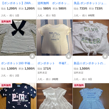
【ポンポネット】2WAY
送料無料 ポンポネット
美品 ポンポネットジュニ
襟付きラメTシャツ厚手★
pom ponette 半袖Tシャツ
ア 夏物 半袖カットソ
1,200
1,200
580
580
733
733
現在
円
即決
円
現在
円
即決
円
現在
円
即決
円
150ｃｍ★美品
カットソー 総柄 120c
ー＆タンクトップ 2枚セ
入札
-
残り
1日
入札
-
残り
5日
入札
-
残り
6時間
m 綿100% コットン100%
ット 水色 爽やか 12
送料込み
0ｃｍ 送料無料 匿名配
送料無料
送
ポンポネット160 半袖 T
ポンポネット 半袖Tシ
新品☆ポンポネットの半
シャツ
ャツ M150
袖Tシャツ☆ミントちゃん
1,500
1,500
171
1,500
現在
円
即決
円
現在
円
現在
円
刺繍☆サイズ135
送料未定
送料未定
入札
-
残り
2日
入札
-
残り
2時間
入札
-
残り
3日
送料無料
送料無料