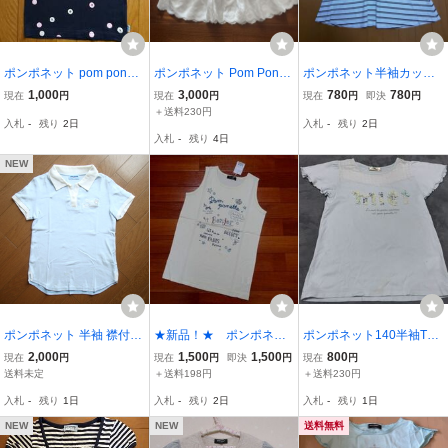
ポンポネット pom ponett
ポンポネット Pom Ponett
ポンポネット半袖カット
e jeans ♪ 半袖Tシャツ M
e S ブラウス レース 140
ソー
1,000
3,000
780
780
現在
円
現在
円
現在
円
即決
円
150サイズ
ナルミヤ
＋送料230円
入札
-
残り
2日
入札
-
残り
2日
入札
-
残り
4日
NEW
ポンポネット 半袖 襟付き
★新品！★ ポンポネッ
ポンポネット140半袖Tシ
Tシャツ 150 pom ponette
ト・ジュニア タンクト
ャツ
2,000
1,500
1,500
800
現在
円
現在
円
即決
円
現在
円
ストーン付
ップ ＬＬ（１６５) 薄
送料未定
＋送料198円
＋送料230円
黄
入札
-
残り
1日
入札
-
残り
2日
入札
-
残り
1日
NEW
NEW
送料無料