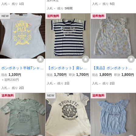
送料未定
入札
-
残り
1日
入札
-
残り
5日
60）★定価8900円位
入札
-
残り
5時間
NEW
送料無料
送料無料
ポンポネット半袖Tシャツ
【ポンポネット】肩レー
【美品】ポンポネット可
160
ス 紺ボーダーTシャツ★
愛い♪お花のブラウス★16
1,100
1,700
1,700
1,800
1,800
現在
円
現在
円
即決
円
現在
円
即決
円
150cm★
0cm★
＋送料230円
入札
-
残り
2日
入札
-
残り
2日
入札
-
残り
2日
送料無料
NEW
送料無料