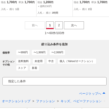
＆キャミソール2点セット
ット
２WAY襟付き紺のTシャ
1,700
1,700
1,200
1,700
1,700
現在
円
即決
円
現在
円
現在
円
即決
円
★140cm★
ツ★120cm★
＋送料230円
入札
-
残り
1日
入札
-
残り
2日
入札
-
残り
3時間
前へ
1
2
次へ
1〜60件/103件
絞り込み条件を追加
〜999円
〜1,999円
〜2,999円
価格帯
送料無料
未使用
中古
個人（Yahoo!オークション）
オプション
その他
ストア
新着
指定した条件
ページトップへ
オークショントップ
ファッション
キッズ、ベビーファッション