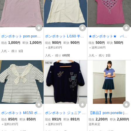
ポンポネット pom ponett
ポンポネット L/160 半袖T
★ポンポネット★ パフ
e バレリーナ刺繍 半袖Tシ
シャツ
スリーブ 半袖Tシャツ
1,000
1,000
900
900
500
500
現在
円
即決
円
現在
円
即決
円
現在
円
即決
円
ャツ ピンク90
１５０ ピンク
＋送料185円
＋送料198円
入札
-
残り
1日
入札
-
残り
6時間
入札
-
残り
2日
NEW
ポンポネット M/150 ボー
ポンポネット ジュニア 半
【新品】pom ponette juni
ダー半袖Tシャツ
袖 Tシャツ Lサイズ 160c
or(ポンポネット)襟付き
850
850
891
891
2,200
2,600
現在
円
即決
円
現在
円
即決
円
現在
円
即決
円
m相当
シルケット Tシャツ SS(1
＋送料185円
＋送料230円
送料未定
30～140)