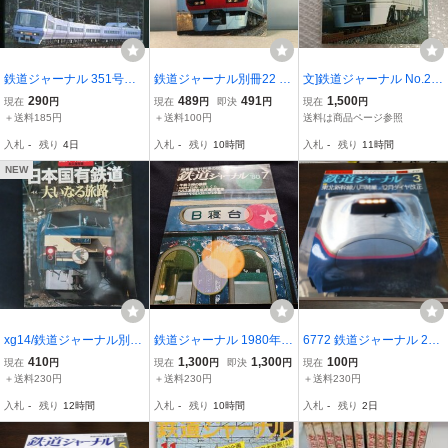
鉄道ジャーナル 351号（1
鉄道ジャーナル別冊22 JR
文]鉄道ジャーナル No.26
996年1月）[特集]”新幹線
列車名鑑 特急・急行・快
9 1989年3月号 鉄道車
290
489
491
1,500
現在
円
現在
円
即決
円
現在
円
接続特急”の現状(第1部)
速
両のデザインと設備/651
＋送料185円
＋送料100円
送料は商品ページ参照
系交直流電車/新特急＜草
入札
-
残り
4日
入札
-
残り
10時間
入札
-
残り
11時間
津3号＞/北上線・陸羽東
線
NEW
xg14/鉄道ジャーナル別冊
鉄道ジャーナル 1980年7
6772 鉄道ジャーナル 200
No.18 日本国有鉄道 大い
月号 NO.161 夜行列車の
3年3月号 特集 東北新幹線
410
1,300
1,300
100
現在
円
現在
円
即決
円
現在
円
なる旅路 永久保存版 ■年
現状と将来 列車追跡 急行
八戸開業と12月ダイヤ改
＋送料230円
＋送料230円
＋送料230円
鉄道ジャーナル社
鳥海 急行のりくら寝台電
正
入札
-
残り
12時間
入札
-
残り
10時間
入札
-
残り
2日
車の12年 ブルートレイン
の旅立ち 他