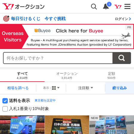
i
毎日引けるくじ 今すぐ挑戦
ログイン
すべて
オークション
定額
4,314件
3,814件
500件
相場を調べる
注目順
絞り込み
表示：
送料を表示
東京都を設定中
入札1番乗り10%対象
NEW