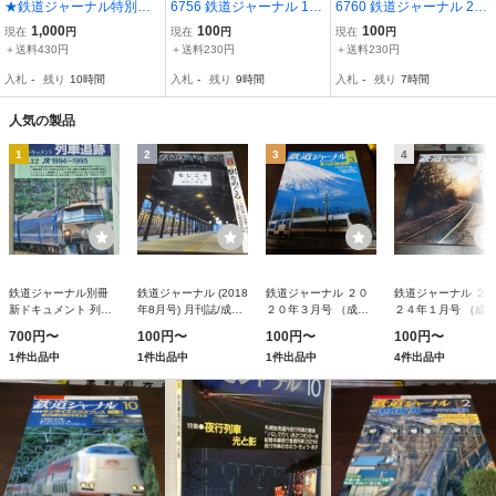
★鉄道ジャーナル特別別
6756 鉄道ジャーナル 199
6760 鉄道ジャーナル 200
冊■リバイバル作品集1２
8年11月号 特集 運転保安
1年1月号 特集 新幹線200
1,000
100
100
現在
円
現在
円
現在
円
■ドキュメント列車追跡
のメカニズム
1 付録あり
＋送料430円
＋送料230円
＋送料230円
昭和52-54年
入札
-
残り
10時間
入札
-
残り
9時間
入札
-
残り
7時間
人気の製品
1
2
3
4
鉄道ジャーナル別冊
鉄道ジャーナル (2018
鉄道ジャーナル ２０
鉄道ジャーナル ２
新ドキュメント 列車
年8月号) 月刊誌/成美
２０年３月号 （成美
２４年１月号 （成
追跡 No.12 JR1994〜
堂出版
堂出版）
堂出版）
700円〜
100円〜
100円〜
100円〜
1995 (リバイバル作品
1件出品中
1件出品中
1件出品中
4件出品中
集 20世紀の鉄道メモ
リアル) （大型本）