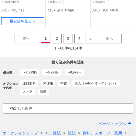
年 鉄道ジャーナル別冊
をひらく 新幹線98
＋送料230円
＋送料230円
＋送料230円
入札
-
残り
1日
入札
-
残り
10時間
入札
-
残り
6時間
最安値を見る
前へ
1
2
3
4
5
次へ
1〜60件/4,314件
絞り込み条件を追加
〜2,999円
〜5,999円
〜8,999円
価格帯
送料無料
未使用
中古
個人（Yahoo!オークション）
オプション
その他
ストア
新着
指定した条件
ページトップへ
オークショントップ
本、雑誌
雑誌
趣味、スポーツ、実用
鉄