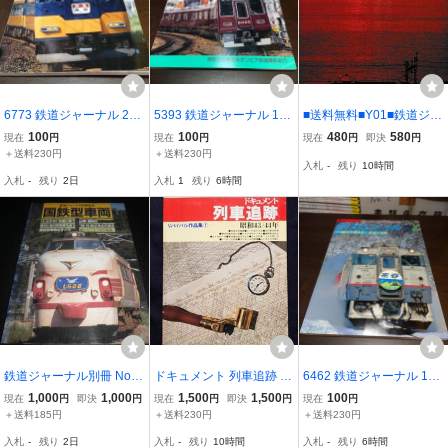
6773 鉄道ジャーナル 200
5393 鉄道ジャーナル 199
■送料無料■Y01■鉄道ジャ
8年11月号 特集 1960年代
3年4月号 特集 関東・関西
ーナル■1996年10月No.3
100
100
480
580
現在
円
現在
円
現在
円
即決
円
名車の健闘
鉄道事情の違いを見る
60■特集：夜行列車の旅
＋送料230円
＋送料230円
入札
-
残り
10時間
路’96/寝台特急40年夜行
入札
-
残り
2日
入札
1
残り
6時間
列車の行方/〈ちくま〉の
素顔■(並程度)
鉄道ジャーナル別冊 No.3
ドキュメント 列車追跡 リ
6462 鉄道ジャーナル 199
2★国鉄型車両★ボンネッ
バイバル作品集 1 昭和43/
8年4月号 特集 総合交通体
1,000
1,000
1,500
1,500
100
現在
円
即決
円
現在
円
即決
円
現在
円
ト特急 しらさぎ 165系 16
44年 鉄道ジャーナル別冊
系と鉄道の役割
＋送料185円
＋送料230円
＋送料230円
9系 583系 日本海51号他
入札
-
残り
2日
入札
-
残り
10時間
入札
-
残り
6時間