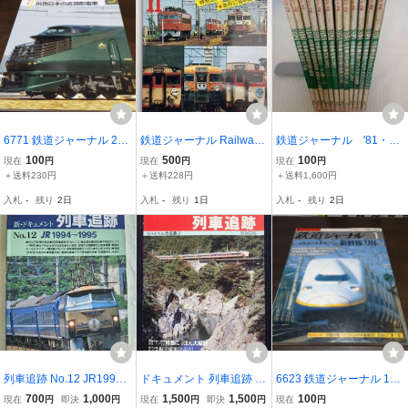
6771 鉄道ジャーナル 201
鉄道ジャーナル Railway J
鉄道ジャーナル '81・12
7年5月号 特集 ２２１系か
ournal 1977 11月号【z26
冊の計12冊 同梱不可
100
500
100
現在
円
現在
円
現在
円
ら２２７系まで ＪＲ西
6802】260802
YP
＋送料230円
＋送料228円
＋送料1,600円
日本の近郊形電車
入札
-
残り
2日
入札
-
残り
1日
入札
-
残り
2日
列車追跡 No.12 JR199
ドキュメント 列車追跡 リ
6623 鉄道ジャーナル 199
4〜1995
バイバル作品集 7 昭和50
8年1月号 特集 鉄道の未来
700
1,000
1,500
1,500
100
現在
円
即決
円
現在
円
即決
円
現在
円