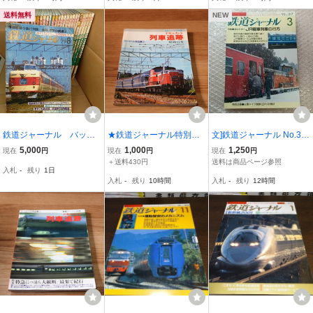
送料無料
NEW
鉄道ジャーナル バック
★鉄道ジャーナル特別別
文]鉄道ジャーナル No.31
ナンバー
冊■リバイバル作品集２■
7 1993年3月号 追われ
5,000
1,000
1,250
現在
円
現在
円
現在
円
ドキュメント列車追跡
ゆくJR客車列車の行方/終
＋送料430円
送料は商品ページ参照
入札
-
残り
1日
昭和45年
焉まぢかの20系客車もの
入札
-
残り
10時間
入札
-
残り
12時間
がたり/夜行と昼行 二役の
日南