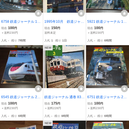
6758 鉄道ジャーナル 199
1995年10月 鉄道ジャー
5921 鉄道ジャーナル 199
8年10月号 特集 サンライ
ナル 「特集〇夜行列
8年2月号 特集 新幹線’98
100
150
100
現在
円
現在
円
現在
円
ズエクスプレス発車！夜
車 光と影」ほか
スピードアップへの展望
＋送料230円
送料未定
＋送料230円
行列車の明日を考える
入札
-
残り
7時間
入札
1
残り
1日
入札
-
残り
6時間
NEW
6545 鉄道ジャーナル 200
鉄道ジャーナル 通巻 83
6751 鉄道ジャーナル 200
2年6月号 特集 在来線高速
昭和 49年3月発行 Railwa
0年3月号 特集 2000年の
100
175
100
現在
円
現在
円
現在
円
化の現状
y Journal【K257755】26
ＪＲ列車
＋送料230円
＋送料228円
＋送料230円
0702
入札
-
残り
6時間
入札
-
残り
9時間
入札
-
残り
6時間
NEW