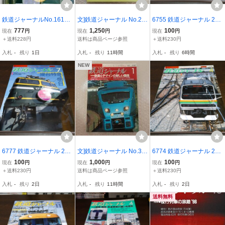
鉄道ジャーナルNo.161特
文]鉄道ジャーナル No.29
6755 鉄道ジャーナル 200
集 夜行列車の現状と将来
6 1991年6月号 JR3月ダ
0年6月号 特集 現代日本の
777
1,250
100
現在
円
現在
円
現在
円
1980.7月号【z266848】
イヤ改正と新型車両/ブル
鉄道会社
＋送料228円
送料は商品ページ参照
＋送料230円
260802
ートレイン出雲3号/新幹
入札
-
残り
1日
入札
-
残り
11時間
入札
-
残り
6時間
線やまびこ/伊豆箱絵鉄道
7000系
NEW
6777 鉄道ジャーナル 200
文]鉄道ジャーナル No.33
6774 鉄道ジャーナル 200
2年7月号 特集 寝台特急の
9 1995年1月号 鉄道と
3年4月号 特集 拡大する都
100
1,000
100
現在
円
現在
円
現在
円
明日/ トワイライトエクス
デザインの新しい関係/特
心貫通直通運転
＋送料230円
送料は商品ページ参照
＋送料230円
プレス
急＜みずほ＞/787系＜つ
入札
-
残り
2日
入札
-
残り
11時間
入札
-
残り
2日
ばめ＞/50000系＜ラピー
ト＞
送料無料