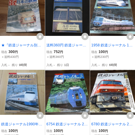
★『鉄道ジャーナル別冊
送料360円 鉄道ジャーナ
1958 鉄道ジャーナル 199
’85年鑑 日本の鉄道 特集
ル社 鉄道ジャーナル 12
6年1月号 特集 新幹線接続
300
752
100
現在
円
現在
円
現在
円
特定地方交通線 冬の攻防
’85 NO.190 特集 10系 軽
特急の現状（第一部）
＋送料430円
＋送料360円
＋送料230円
三年目を迎えた三陸鉄道
量客車の足跡 書籍 同梱N
入札
-
残り
9時間
入札
-
残り
1日
入札
-
残り
6時間
を訪ねる』
G
鉄道ジャーナル1990年1
6754 鉄道ジャーナル 200
6780 鉄道ジャーナル 201
月号 No.279
0年5月号 特集 JR気動車
7年8月号 特集 北海道の現
100
100
100
現在
円
現在
円
現在
円
の現勢力
実