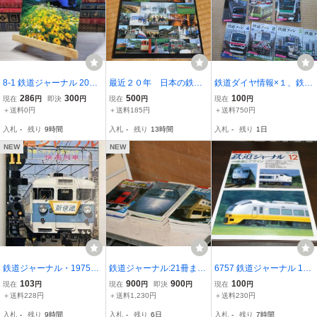
8-1 鉄道ジャーナル 2004
最近２０年 日本の鉄
鉄道ダイヤ情報×１、鉄道
年12月号 no.458 005517
道 名場面
ピクトリアル×１、鉄道ジ
286
300
500
100
現在
円
即決
円
現在
円
現在
円
ャーナル×４、鉄道ファン
＋送料0円
＋送料185円
＋送料750円
×４ 合計10冊まとめ売
入札
-
残り
9時間
入札
-
残り
13時間
入札
-
残り
1日
り 状態のいい順に並べ
てあります
NEW
NEW
鉄道ジャーナル・1975年
鉄道ジャーナル:21冊まと
6757 鉄道ジャーナル 199
11月号特集・ドライな現
めて(不揃い)【1985～20
8年12月号 特集 鉄道とデ
103
900
900
100
現在
円
現在
円
即決
円
現在
円
代っ子・快速列車【K257
04年】 used/OK品 検) 8
ザイン
＋送料228円
＋送料1,230円
＋送料230円
747】260702
0年代が多め
入札
-
残り
9時間
入札
-
残り
6日
入札
-
残り
7時間