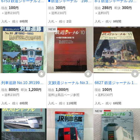
6753 鉄道ジャーナル 200
■ 鉄道ジャーナル 1988
8-1 鉄道ジャーナル 2011
0年4月号 特集 四季を駆け
年6月号 ６３・３改正ニ
年11月号 no.541 005383
100
300
286
300
現在
円
現在
円
現在
円
即決
円
る日本の鉄道
ューフェイス列車
＋送料230円
＋送料230円
＋送料0円
入札
-
残り
8時間
入札
-
残り
2日
入札
-
残り
9時間
NEW
列車追跡 No.10 JR199
文]鉄道ジャーナル No.36
6627 鉄道ジャーナル 199
2〜1993
0 1996年10月号 夜行列
7年11月号 特集 混迷深ま
800
1,200
1,000
100
現在
円
即決
円
現在
円
現在
円
車の旅路'96/寝台特急日本
るローカル線を歩く
＋送料230円
送料は商品ページ参照
＋送料230円
海/夜行快速＜ムーンライ
入札
-
残り
8時間
入札
-
残り
11時間
入札
-
残り
6時間
ト＞/スーパーくろしおオ
ーシャンアロー
NEW