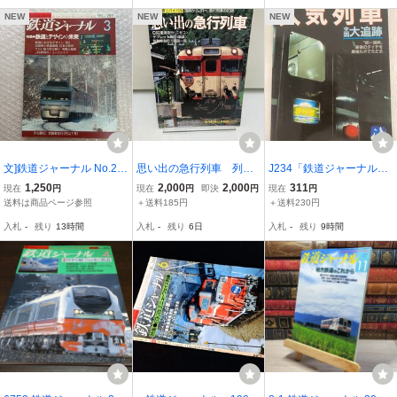
★1960～1970年代の名車
カタログ
NEW
NEW
NEW
文]鉄道ジャーナル No.28
思い出の急行列車 列車
J234「鉄道ジャーナル別
1 1990年3月号 鉄道と
追跡リバイバル 鉄道ジ
冊No.16 人気列車 全国大
1,250
2,000
2,000
311
現在
円
現在
円
即決
円
現在
円
デザインの未来/719系交
ャーナル別冊
追跡」昭和61年3月 電車
送料は商品ページ参照
＋送料185円
＋送料230円
流近郊形電車/JR貨物イン
雑誌 汚れあり
入札
-
残り
13時間
入札
-
残り
6日
入札
-
残り
9時間
バータ制御電気機関車