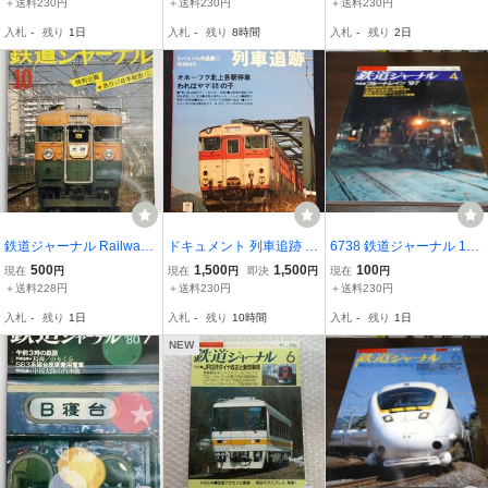
＋送料230円
＋送料230円
＋送料230円
入札
-
残り
1日
入札
-
残り
8時間
入札
-
残り
2日
鉄道ジャーナル Railway J
ドキュメント 列車追跡 リ
6738 鉄道ジャーナル 199
ournal 1977 10月号【z26
バイバル作品集 11 昭和5
7年4月号 特集 ブルートレ
500
1,500
1,500
100
現在
円
現在
円
即決
円
現在
円
6801】260802
4年 鉄道ジャーナル別冊
イン’97
＋送料228円
＋送料230円
＋送料230円
入札
-
残り
1日
入札
-
残り
10時間
入札
-
残り
1日
NEW