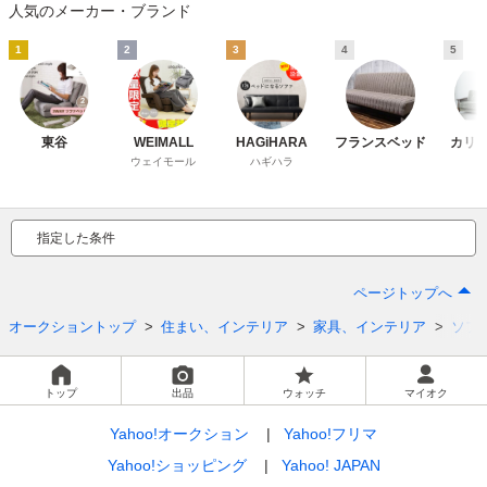
人気のメーカー・ブランド
1
2
3
4
5
東谷
WEIMALL
HAGiHARA
フランスベッド
カリ
ウェイモール
ハギハラ
指定した条件
ページトップへ
オークショントップ
住まい、インテリア
家具、インテリア
ソフ
トップ
出品
ウォッチ
マイオク
Yahoo!オークション
Yahoo!フリマ
Yahoo!ショッピング
Yahoo! JAPAN