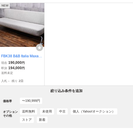
NEW
FBK38 B&B Italia Maxalto
LUNAR 3人掛けソファ マ
190,000
現在
円
クサルト ルナ ソファベッ
194,000
即決
円
ド ジェームズ・アーバイ
送料未定
ン ヴィンテージ イタリア
入札
-
残り
2日
モダン
絞り込み条件を追加
〜190,999円
価格帯
送料無料
未使用
中古
個人（Yahoo!オークション）
オプション
その他
ストア
新着