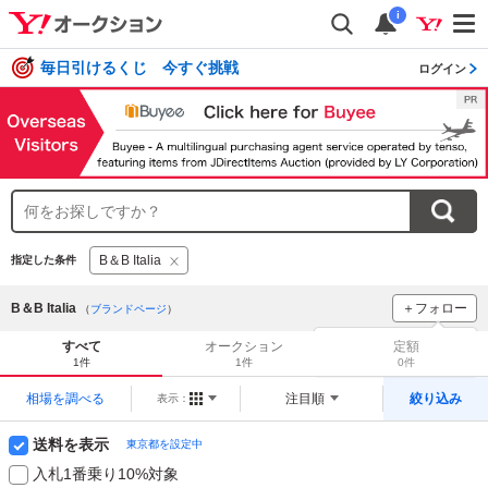
i
毎日引けるくじ 今すぐ挑戦
ログイン
B＆B Italia
指定した条件
B＆B Italia
＋フォロー
（
ブランドページ
）
ブランドをフォロー
して
すべて
オークション
定額
新着
をチェック！
1件
1件
0件
相場を調べる
注目順
絞り込み
表示：
送料を表示
東京都を設定中
入札1番乗り10%対象