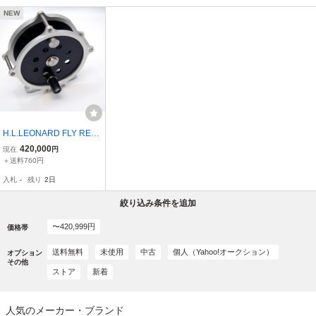
NEW
H.L.LEONARD FLY REE
L,USA, 80X33MM SPOO
420,000
現在
円
L 22MM,FOOT 62MM,216
＋送料760円
g,H.L.レオナルド、3337-
入札
-
残り
2日
354 フライリール、1990
年以前
絞り込み条件を追加
〜420,999円
価格帯
送料無料
未使用
中古
個人（Yahoo!オークション）
オプション
その他
ストア
新着
人気のメーカー・ブランド