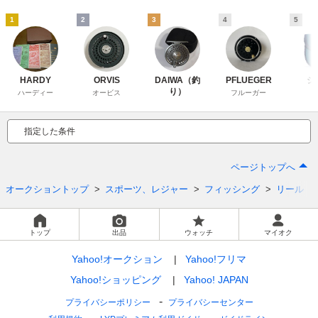
1
2
3
4
5
HARDY
ORVIS
DAIWA（釣
PFLUEGER
シ
り）
ハーディー
オービス
フルーガー
指定した条件
ページトップへ
オークショントップ
スポーツ、レジャー
フィッシング
リール
トップ
出品
ウォッチ
マイオク
Yahoo!オークション
Yahoo!フリマ
Yahoo!ショッピング
Yahoo! JAPAN
プライバシーポリシー
プライバシーセンター