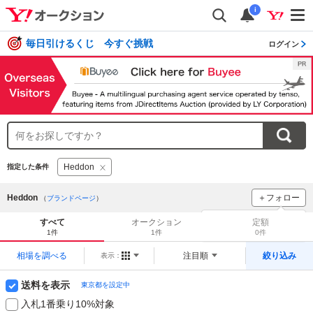
i
毎日引けるくじ 今すぐ挑戦
ログイン
Heddon
指定した条件
Heddon
＋フォロー
（
ブランドページ
）
ブランドをフォロー
して
すべて
オークション
定額
新着
をチェック！
1件
1件
0件
相場を調べる
注目順
絞り込み
表示：
送料を表示
東京都を設定中
入札1番乗り10%対象