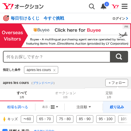
i
毎日引けるくじ 今すぐ挑戦
ログイン
apres les cours
指定した条件
apres les cours
＋フォロー
（
ブランドページ
）
ブランドをフォロー
して
すべて
オークション
定額
新着
をチェック！
1件
0件
1件
相場を調べる
注目順
絞り込み
表示：
キッズ
〜60
65・70
75・80
85・90
95・100
105・