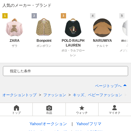
人気のメーカー・ブランド
1
2
3
4
5
ZARA
Bonpoint
POLO RALPH
NARUMIYA
mezzo
LAUREN
Ju
ザラ
ボンポワン
ナルミヤ
ポロ・ラルフロー
メゾピア
レン
指定した条件
ページトップへ
オークショントップ
ファッション
キッズ、ベビーファッション
トップ
出品
ウォッチ
マイオク
Yahoo!オークション
Yahoo!フリマ