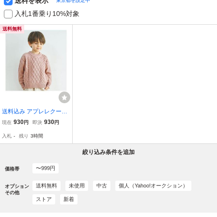
送料を表示
東京都を設定中
入札1番乗り10%対象
送料無料
送料込み アプレレクール
あわいろニット 定価2490
930
930
現在
円
即決
円
円 スモーキーピンク サイ
入札
-
残り
3時間
ズ100 ケーブルニット セ
ーター 記名なし 保育園に
絞り込み条件を追加
も
〜999円
価格帯
送料無料
未使用
中古
個人（Yahoo!オークション）
オプション
その他
ストア
新着