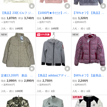
【美品】23区ゴルフ ジッ
【1000円★今だけ】パー
【76%オフ】【美品】Cal
プパーカー 白×グリーン
リーゲイツ ジャケットブ
laway(キャロウェイ) 2wa
1,870
3,740
1,001
1,320
現在
円
即決
円
現在
円
現在
円
フードストライプ 薄手 レ
ルゾン ピンク×白 ハーフ
yスニード 白 レディース
＋送料770円
＋送料770円
＋送料880円
ディース II(L) ゴルフウェ
ジップ 袖ライン レディー
S 241-9110307 ゴルフ用
入札
-
残り
18時間
入札
-
残り
18時間
入札
-
残り
1日
ア 23区
ス 1(M) ゴルフウェア PE
品 2408-0373 中古
ARLY GATES
NEW
10%対象
NEW
定価13,200円 新品 プ
【美品】adidas(アディダ
【66%オフ】【超美品】
ーマ 防寒 中綿ジャケ
ス) フルジップパーカー
Callaway(キャロウェイ)
2,990
2,990
2,750
2,244
現在
円
即決
円
現在
円
現在
円
ット 678326 ベージ
白ネイビーボーダー レデ
2WAYブルゾン 白赤グレ
＋送料890円
＋送料880円
＋送料880円
ュ レディースXL
ィース S/P ゴルフウェア
ー レディース S 241-021
入札
-
残り
18時間
入札
-
残り
1日
入札
-
残り
1日
2605-0540 中古
5805 ゴルフ用品 2410-00
21 中古
送料無料