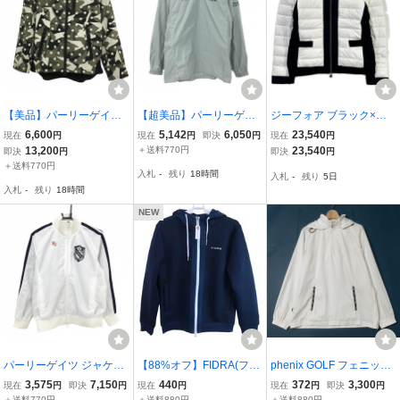
【美品】パーリーゲイツ
【超美品】パーリーゲイ
ジーフォア ブラック×ホ
ジップパーカー グリーン
ツ インナースニード ブル
ワイト ロゴ刺繍 ジップア
6,600
5,142
6,050
23,540
現在
円
現在
円
即決
円
現在
円
系×ベージュ カモフラ調
ーグレー×黒 ネックジッ
ップ ノーカラーダウンジ
13,200
＋送料770円
23,540
即決
円
即決
円
迷彩 裏起毛 ドット レデ
プ ロゴプリント レディー
ャケット レディース
＋送料770円
入札
-
残り
18時間
入札
-
残り
5日
ィース 0(S) ゴルフウェア
ス 2(L) ゴルフウェア PEA
入札
-
残り
18時間
PEARLY GATES
RLY GATES
NEW
パーリーゲイツ ジャケッ
【88%オフ】FIDRA(フィ
phenix GOLF フェニック
トブルゾン 白×ネイビー
ドラ) ダンボールパーカー
ス ゴルフ 長袖 裏メッシ
3,575
7,150
440
372
3,300
現在
円
即決
円
現在
円
現在
円
即決
円
袖2ライン 千鳥格子地模
ネイビー レディース M ゴ
ュ プルオーバー ジャケッ
＋送料770円
＋送料880円
＋送料880円