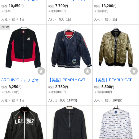
袖ジップジャケット ネイ
ニー ナイロンジャケット
N マスターバニーエディ
10,450
7,700
13,200
現在
円
現在
円
現在
円
ビー系 36 [24000122530
チェック柄 レッド系 1 [2
ション 18年モデル ダウン
＋送料0円
＋送料800円
＋送料0円
9] ゴルフウェア レディー
40001244196] ゴルフウ
ブルゾンジャケット ピン
入札
-
残り
1日
入札
-
残り
1日
入札
-
残り
1日
ス
ェア レディース
ク系 0 [240001309467]
ゴルフウェア
NEW
ARCHIVIO アルチビオ ジ
【美品】PEARLY GATES
【美品】PEARLY GATES
ップジャケット ブラック
(パーリーゲイツ) リバー
(パーリーゲイツ) ブルゾ
8,250
2,750
5,500
現在
円
現在
円
現在
円
系 38 [240001195529] ゴ
シブルスニード ネイビー
ン ゴールド / ブラック レ
＋送料800円
＋送料880円
＋送料880円
ルフウェア レディース
/ 赤 レディース 2 055-121
ディース 1 055-9220008
入札
-
残り
1日
入札
1
残り
18時間
入札
-
残り
19時間
025 ゴルフウェア 2607-0
ゴルフウェア 2607-0302
330 中古
中古