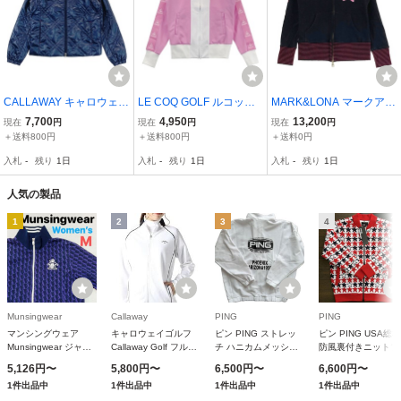
CALLAWAY キャロウェイ
LE COQ GOLF ルコック
MARK&LONA マークアン
中綿2WAYジャケット ネ
ゴルフ ジップジャケット
ドロナ ジップアップパー
7,700
4,950
13,200
現在
円
現在
円
現在
円
イビー系 M [2400011624
ピンク系 M [2400011944
カー ブラック系 S [24000
＋送料800円
＋送料800円
＋送料0円
98] ゴルフウェア レディ
39] ゴルフウェア レディ
1231268] ゴルフウェア
入札
-
残り
1日
入札
-
残り
1日
入札
-
残り
1日
ース
ース
レディース
人気の製品
1
2
3
4
Munsingwear
Callaway
PING
PING
マンシングウェア
キャロウェイゴルフ
ピン PING ストレッ
ピン PING USA総柄
Munsingwear ジャケ
Callaway Golf フルジ
チ ハニカムメッシュ
防風裏付きニットブ
ット レディス
ップブルゾン
ブルゾン レディス
ゾン レディス
5,126円〜
5,800円〜
6,500円〜
6,600円〜
1件出品中
1件出品中
1件出品中
1件出品中