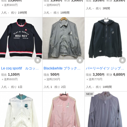
15,800
3,990
3,990
3,859
3,859
現在
円
現在
円
即決
円
現在
円
即決
円
QUAX 防水透湿 袖とフー
ゴルフ 中綿ジャケッ
スクリーン 吸汗速乾 UV
＋送料900円
＋送料890円
入札
-
残り
3時間
ド着脱可 レインジャケッ
ト HG8225 黒 レデ
カット ペプラム パーカー
入札
-
残り
19時間
入札
-
残り
18時間
ト レインワンピース 0 S
ィースＭ
ゴルフ ウェア 白 レディ
通年仕様 B10682
ース M 7536E□
Le coq sportif ルコック
Black&white ブラックア
パーリーゲイツ ジップパ
スポルティフ GOLF CO
ンドホワイト ロング スリ
ーカー ネイビー 背面立体
1,100
500
3,300
6,600
現在
円
現在
円
現在
円
即決
円
LLECTION ジャージ
ーブ フル ジップ アップ
ロゴ ブルゾン レディース
＋送料600円
＋送料230円
＋送料770円
正規品 GOLF ゴルフ
ジャケット GOLF ゴルフ
2(L) ゴルフウェア 2025年
入札
-
残り
1日
入札
1
残り
2日
入札
-
残り
18時間
ゴルフウェア トラック
ウエア 11(L) グレー b233
モデル PEARLY GATES
トップ ストレッチ
97
NEW