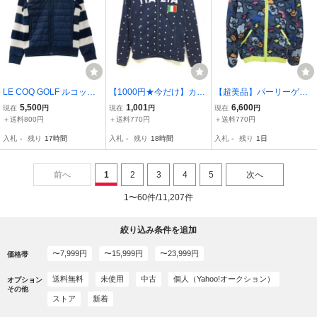
LE COQ GOLF ルコック
【1000円★今だけ】カッ
【超美品】パーリーゲイ
ゴルフ 中綿切替 ニット
パ ジャケットブルゾン ネ
ツ ジップパーカー グレー
5,500
1,001
6,600
現在
円
現在
円
現在
円
ジップジャケット ボーダ
イビー×白 ドット柄 ITALI
×ライトグリーン お天気
＋送料800円
＋送料770円
＋送料770円
ー柄 ネイビー系 M [2401
A レディース S ゴルフウ
総柄 レディース 1(M) ゴ
入札
-
残り
17時間
入札
-
残り
18時間
入札
-
残り
1日
01727386] ゴルフウェア
ェア Kappa
ルフウェア PEARLY GAT
レディース
ES
前へ
1
2
3
4
5
次へ
1〜60件/11,207件
絞り込み条件を追加
〜7,999円
〜15,999円
〜23,999円
価格帯
送料無料
未使用
中古
個人（Yahoo!オークション）
オプション
その他
ストア
新着