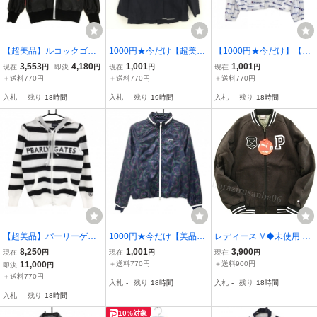
【超美品】ルコックゴル
1000円★今だけ【超美
【1000円★今だけ】【美
フ 2WAYジャケット 黒×
品】ボッシュ ビーアビリ
品】チャンピオン ジャケ
3,553
4,180
1,001
1,001
現在
円
即決
円
現在
円
現在
円
白 裏メッシュ 袖着脱可
ティ テーラードジャケッ
ットブルゾン 白×ブルー
＋送料770円
＋送料770円
＋送料770円
ブルゾン レディース M ゴ
ト ネイビー 無地 麻混 レ
ロゴ総柄 薄手 レディース
入札
-
残り
18時間
入札
-
残り
19時間
入札
-
残り
18時間
ルフウェア le coq sportif
ディース 38(M) ゴルフウ
M ゴルフウェア Champio
ェア
n
【超美品】パーリーゲイ
1000円★今だけ【美品】
レディース M◆未使用 定
ツ ニットジップパーカー
キャロウェイ 2WAYジャ
価17,600円 PUMA GOLF
8,250
1,001
3,900
現在
円
現在
円
現在
円
白×ネイビー ボーダー 胸
ケット ネイビー×ピンク
プーマ ゴルフ パデッドジ
11,000
＋送料770円
＋送料900円
即決
円
ロゴ レディース 0(S) ゴル
ハート柄 音符 袖着脱可
ャケット ヘリンボーン K
＋送料770円
入札
-
残り
18時間
入札
-
残り
18時間
フウェア PEARLY GATES
フード収納 レディース M
EEP HEAT 薄中綿入り 秋
入札
-
残り
18時間
ゴルフウェア
冬 ジャンパー
10%対象