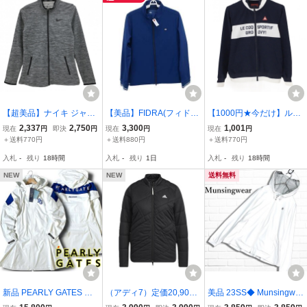
【超美品】ナイキ ジャケ
【美品】FIDRA(フィドラ)
【1000円★今だけ】ルコ
ットブルゾン 杢ダークグ
ブルゾン 青 レディース X
ック ジャケットブルゾン
2,337
2,750
3,300
1,001
現在
円
即決
円
現在
円
現在
円
レー×黒 総柄地模様 薄手
L FD5QUY12 ゴルフウェ
ネイビー×白 格子織生地
＋送料770円
＋送料880円
＋送料770円
DRI-FIT レディース M ゴ
ア 2605-0255 中古
フロントロゴ レディース
入札
-
残り
18時間
入札
-
残り
1日
入札
-
残り
18時間
ルフウェア NIKE
M ゴルフウェア le coq sp
ortif
NEW
NEW
送料無料
新品 PEARLY GATES パ
（アディ7）定価20,900
美品 23SS◆ Munsingwe
ーリーゲイツ 定価4.4万 A
円 新品 アディダス
ar マンシングウェア サン