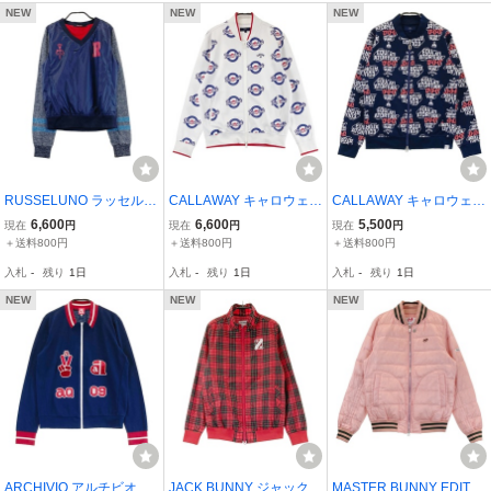
NEW
NEW
NEW
RUSSELUNO ラッセルノ
CALLAWAY キャロウェイ
CALLAWAY キャロウェイ
RSW-132120 袖切替蓄熱
ジップジャケット ラウン
フルジップジャケット ネ
6,600
6,600
5,500
現在
円
現在
円
現在
円
ブルゾン ネイビー系 1 [2
デルプリント ホワイト系
イビー系 L [2400012196
＋送料800円
＋送料800円
＋送料800円
40001327859] ゴルフウ
LL [240001233615] ゴル
01] ゴルフウェア レディ
入札
-
残り
1日
入札
-
残り
1日
入札
-
残り
1日
ェア レディース
フウェア レディース
ース
NEW
NEW
NEW
ARCHIVIO アルチビオ 長
JACK BUNNY ジャックバ
MASTER BUNNY EDITIO