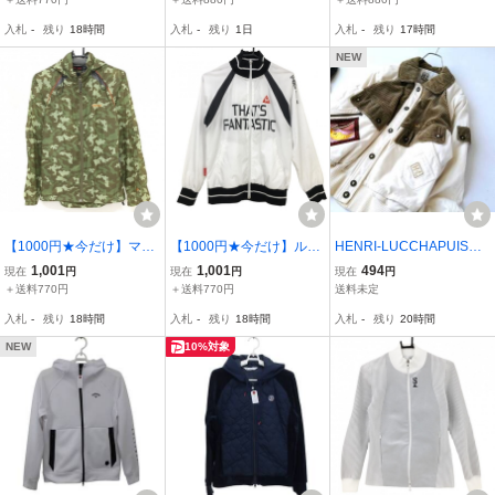
様 蓄熱裏地総柄 レディー
ルフ用品 2405-0411 中古
ト L フード付き ホワイト
入札
-
残り
18時間
入札
-
残り
1日
入札
-
残り
17時間
ス 0(S) ゴルフウェア PEA
ポリ100％ レディース カ
RLY GATES
ジュアル
NEW
【1000円★今だけ】マー
【1000円★今だけ】ルコ
HENRI-LUCCHAPUIS
モット ナイロンパーカー
ック ジャケットブルゾン
H・L COTE D'AZUR コー
1,001
1,001
494
現在
円
現在
円
現在
円
ダークグリーン×カーキ
白×黒 裏地メッシュ レデ
トダジュール レディース
＋送料770円
＋送料770円
送料未定
迷彩 カモフラ 薄手 レデ
ィース M ゴルフウェア le
♪ブルゾン 切替デザイン♪
入札
-
残り
18時間
入札
-
残り
18時間
入札
-
残り
20時間
ィース S ゴルフウェア M
coq sportif
9号 ゴルフ 260414nl【4
armot
点同梱で送料無料】
NEW
10%対象