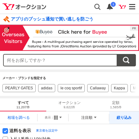
i
アプリのプッシュ通知で買い逃しを防ごう
毎日引けるくじ 今すぐ挑戦
ログイン
メーカー・ブランドを指定する
PEARLY GATES
adidas
le coq sportif
Callaway
Kappa
MA
すべて
オークション
定額
11,207件
9,622件
1,585件
相場を調べる
注目順
絞り込み
表示：
送料を表示
東京都を設定中
入札1番乗り10%対象