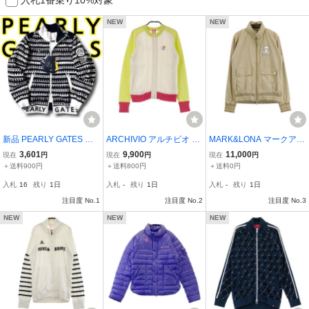
NEW
NEW
新品 PEARLY GATES パ
ARCHIVIO アルチビオ ケ
MARK&LONA マークアン
ーリーゲイツ 定6.1万 撥
ーブルニットジャケット
ドロナ フード付き ジップ
3,601
9,900
11,000
現在
円
現在
円
現在
円
水防風 耐水 透湿 軽量 リ
ホワイト系 36 [24000119
ジャケット ベージュ系 M
＋送料900円
＋送料800円
＋送料0円
バーシブル ベスト ブルゾ
3197] ゴルフウェア レデ
[240001207755] ゴルフ
入札
16
残り
1日
入札
-
残り
1日
入札
-
残り
1日
ン ジャケット 055-31200
ィース
ウェア レディース
04 0 S NR-381
注目度 No.1
注目度 No.2
注目度 No.3
NEW
NEW
NEW