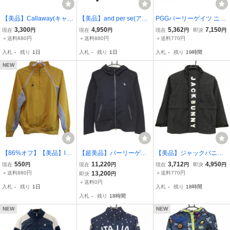
【美品】Callaway(キャロ
【美品】and per se(アン
PGGパーリーゲイツ ニッ
ウェイ) パーカー 白 レデ
パスィ) フルジップジャケ
トジャケット ライトグレ
3,300
4,950
5,362
7,150
現在
円
現在
円
現在
円
即決
円
ィース S 241-1117700 ゴ
ット ネイビー レディース
ー系×白×黒 ダブルジップ
＋送料880円
＋送料880円
＋送料770円
ルフウェア 2602-0574 中
L AFF1109G1 ゴルフウェ
ロゴプリント レディース
入札
-
残り
1日
入札
-
残り
1日
入札
-
残り
19時間
古
ア 2605-0294 中古
0(S) ゴルフウェア PEARL
Y GATES
NEW
【86%オフ】【美品】le c
【超美品】パーリーゲイ
【美品】ジャックバニー
oq sportif(ルコックスポル
ツ ニットジップパーカー
ナイロンジャケット 黒×
550
11,220
3,712
4,950
現在
円
現在
円
現在
円
即決
円
ティフ) ハーフジップウイ
ネイビー 一部透かし編み
シルバー 裏地メッシュ ロ
＋送料880円
13,200
＋送料770円
即決
円
ンドブレーカー 黄色 レデ
レディース 2(L) ゴルフウ
ゴ ジュニア・キッズ SS
＋送料0円
入札
-
残り
1日
入札
-
残り
18時間
ィース M ゴルフ用品 240
ェア 2025年モデル PEAR
ゴルフウェア Jack Bunny
入札
-
残り
18時間
2-0196 中古
LY GATES
NEW
NEW