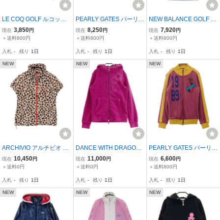
LE COQ GOLF ルコック
PEARLY GATES パーリー
NEW BALANCE GOLF ニ
ゴルフ ナイロン切替ジャ
ゲイツ 2WAYダウンジャ
ューバランス ニットジッ
3,850
8,250
7,920
現在
円
現在
円
現在
円
ケット ホワイト系 L [240
ケット パープル系 1 [240
プジャケット 総柄 ネイビ
＋送料800円
＋送料800円
＋送料800円
001229432] ゴルフウェ
001170299] ゴルフウェ
ー系 1 [240001202893]
入札
-
残り
1日
入札
-
残り
1日
入札
-
残り
1日
ア レディース
ア レディース
ゴルフウェア レディース
NEW
NEW
NEW
ARCHIVIO アルチビオ 半
DANCE WITH DRAGON
PEARLY GATES パーリー
袖ベロアジャケット レオ
ダンスウィズドラゴン ボ
ゲイツ 裏地付 ニットジャ
10,450
11,000
6,600
現在
円
現在
円
現在
円
パード ベージュ系 38 [24
アフード付フルジップジ
ケット レッド系 0 [24000
＋送料0円
＋送料0円
＋送料800円
0001208133] ゴルフウェ
ャケット ピンク系 2 [240
1127003] ゴルフウェア
入札
-
残り
1日
入札
-
残り
1日
入札
-
残り
1日
ア レディース
001240756] ゴルフウェ
レディース
ア レディース
NEW
NEW
NEW