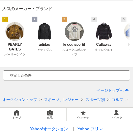
人気のメーカー・ブランド
1
2
3
4
5
PEARLY
adidas
le coq sportif
Callaway
Ka
GATES
アディダス
ルコックスポルテ
キャロウェイ
カ
パーリーゲイツ
ィフ
指定した条件
ページトップへ
オークショントップ
スポーツ、レジャー
スポーツ別
ゴルフ
トップ
出品
ウォッチ
マイオク
Yahoo!オークション
Yahoo!フリマ