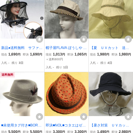
新品●送料無料 サファリ
帽子屋FLAVA ぼうしや ふ
【夏 ＵＶカット 送料
ハット【迷彩】取り外し
れい ぁ ストロー ハット s
無料！】レディス 綿10
1,690
1,690
1,013
1,065
1,980
1,980
現在
円
即決
円
現在
円
即決
円
現在
円
即決
円
可能ネット付き アウトド
ize−/ベージュ ■◆ レディ
0％ 洗い加工 チロリア
＋送料800円
入札
-
残り
3日
入札
-
残り
4日
ア 虫除け 釣り キャンプ
ース
ンテープ ハット＜ベー
入札
-
残り
1日
農作業 男女兼用
ジュ：かぶり口ぐるりサ
イズ約59ｃｍ＞4166
送料無料
■未使用タグ付き■BORSA
即決■NOL■コタエはゼロ
【暑さ対策 ＵＶカッ
LINO ボルサリーノ フェ
ウーパラcap■M■古着
ト！】【レディス アド
5,500
5,500
3,300
3,300
1,490
2,980
現在
円
即決
円
現在
円
即決
円
現在
円
即決
円