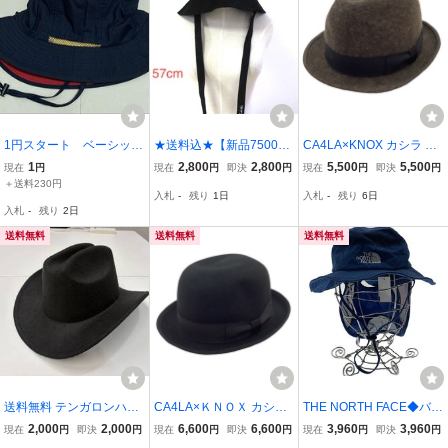
1円スタート ベーシック
★送料込★【新品7500円
CA4LA×KNOX カシラ ハ
エンチ Basiquenti サ
スコットクラブ nouer VL
ット 帽子 ダークブラウン
1
2,800
2,800
5,500
5,500
現在
円
現在
円
即決
円
現在
円
即決
円
ファリハット ネイビ
ANK 】 綿100% コーデュ
目立った傷や汚れなし
＋送料230円
入札
-
残り
1日
入札
-
残り
6日
ー ツバ裏レッド 頭周
ロイ ハット リボン 紐
入札
-
残り
2日
り52～54cm UVカッ
取り外し可能 帽子
ト キッズ 未使用品
黒
送料無料
送料無料
送料無料
送料無料 テンガロンハッ
CA4LA×ＫＮＯＸ カシラ
THE NORTH FACE◆バケ
ト ラメつき サイズ57 男
ハット 帽子 ブラック 目
ットハット/-/ナイロン/BL
2,000
2,000
6,600
6,600
3,960
3,960
現在
円
即決
円
現在
円
即決
円
現在
円
即決
円
女兼用 フェルトハット
立った傷や汚れなし
U/レディース