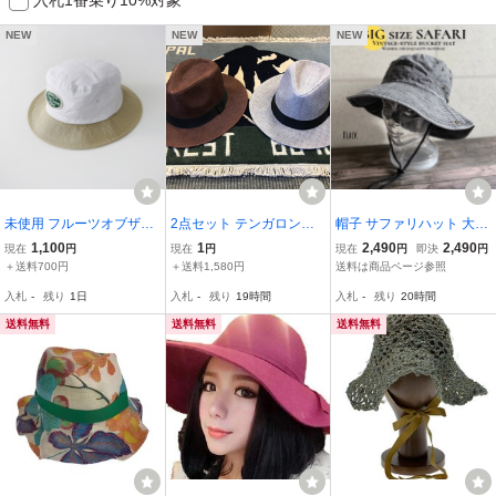
NEW
NEW
NEW
未使用 フルーツオブザル
2点セット テンガロンハ
帽子 サファリハット 大き
ーム FRUIT OF THE LOO
ット 帽子 中折れハット
いサイズ L コットン10
1,100
1
2,490
2,490
現在
円
現在
円
現在
円
即決
円
M ツートーンワッペンバ
ハット メンズ レディース
0% ウォッシュ加工 2WA
＋送料700円
＋送料1,580円
送料は商品ページ参照
ケットハット F｜ホワイ
男女兼用 キャップ ポーク
Y アドベンチャー バケッ
入札
-
残り
1日
入札
-
残り
19時間
入札
-
残り
20時間
ト ベージュ 帽子【24000
パイ キャップ ソフト帽 O
トハット UV対策 キャン
15076447】
F14
プ アウトドア
送料無料
送料無料
送料無料