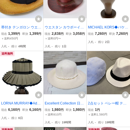
帯付き テンガロン ウエス
ウエスタン カウボーイハ
MICHAEL KORS◆バケッ
タンハット グラデーショ
ット レディース ヴィンテ
トハット/-/ポリエステル/
1,399
1,399
2,838
3,058
7,260
7,260
現在
円
即決
円
現在
円
即決
円
現在
円
即決
円
ン つばワイヤー入り
ージ調 PUレザー メンズ
ブラック/総柄/レディース
＋送料450円
＋送料0円〜
入札
-
残り
2日
つば広 ユニセックス あご
入札
-
残り
4時間
入札
-
残り
1日
紐付き
送料無料
LORNA MURRAY◆Adult
Excellent Collection 日本
2点セット ベレー帽 テン
Vienna Antibes/UPF50+U
製 テンガロンハット
ガロンハット ハンチング
6,160
6,160
1,980
1,980
1
現在
円
即決
円
現在
円
即決
円
現在
円
Vカット/ハット/M/BEG/レ
ウエスタンハット ソフ
帽子 ハット メンズ レデ
＋送料910円
＋送料1,580円
入札
-
残り
6日
ディース
ト帽 クロッシェ コッ
ィース 男女兼用 ポークパ
入札
-
残り
19時間
入札
-
残り
19時間
トン帽子 ホワイトハッ
イ キャップ ソフト帽 OF0
ト 白色系
6
送料無料
送料無料