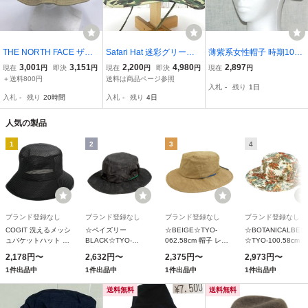
THE NORTH FACE ザノ
Safari Hat 迷彩グリーン
薄紫系女性帽子 時期10月
ースフェイス NNW01830
サファリ テンガロン 男女
～4月位 頭サイズ57 純日
3,001
3,151
2,200
4,980
2,897
現在
円
即決
円
現在
円
即決
円
現在
円
ハット sizeM/ベージュ ■■
OK 送料\340
本製 新品超美品
＋送料800円
送料は商品ページ参照
入札
-
残り
1日
レディース □
入札
-
残り
20時間
入札
-
残り
4日
人気の製品
1
2
3
4
ブランド登録なし
ブランド登録なし
ブランド登録なし
ブランド登録なし
COGIT 洗えるメッシ
☆ペイズリー
☆BEIGE☆TYO-
☆BOTANICALBEI
ュバケットハット ブ
BLACK☆TYO-
062.58cm 帽子 レデ
☆TYO-100.58cm 
ラック
100.58cm 帽子 レデ
ィース uv 折りたたみ
子 レディース uv 
2,178円〜
2,632円〜
2,375円〜
2,973円〜
ィース uv 折りたたみ
洗える アドベンチャ
たたみ 洗える アド
1件出品中
1件出品中
1件出品中
1件出品中
洗える アドベンチャ
ーハット サファリハ
ンチャーハット サ
ーハット サファリハ
ット UVカット キッズ
ァリハット UVカッ
送料無料
送料無料
ット UVカット キッズ
メンズ 男
キッズ