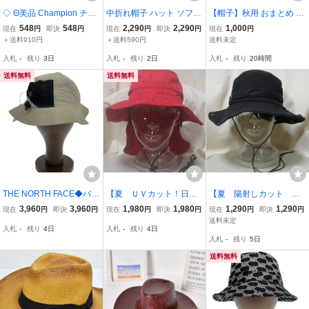
◇ Θ美品 Champion チャ
中折れ帽子 ハット ソフト
【帽子】秋用 おまとめ 5
ンピオン ワンポイント ロ
リボン シマゲツ ウール
点 サイズ57～60㎝ ② 格
548
548
2,290
2,290
1,000
現在
円
即決
円
現在
円
即決
円
現在
円
ゴ刺繍 小さいサイズ キャ
頭囲55～58cm ブラック
安1000円スタート
＋送料910円
＋送料590円
送料未定
ップ ブラック系 サイズO
入札
-
残り
3日
入札
-
残り
2日
入札
-
残り
20時間
S レディース E
送料無料
送料無料
THE NORTH FACE◆バケ
【夏 ＵＶカット！日除
【夏 陽射しカット 熱
ットハット/S/ナイロン/B
けフラップ付】レディ
中症遮蔽！】【6775】レ
3,960
3,960
1,980
1,980
1,290
1,290
現在
円
即決
円
現在
円
即決
円
現在
円
即決
円
EG/無地/レディース/NN0
ス 抗菌・撥水加工・紫
ディス アドベンチャー
送料未定
入札
-
残り
4日
入札
-
残り
4日
2337//
外線遮蔽 アウトドアハ
ハット＜ブラック：かぶ
入札
-
残り
5日
ット＜赤：かぶり口ぐる
り口約６０ｃｍ＞綿１０
り約62～58ｃｍ＞063
０％ ウォッシュ加工
送料無料