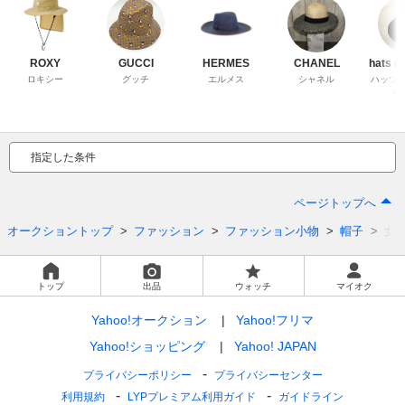
ROXY
GUCCI
HERMES
CHANEL
hats &
ロキシー
グッチ
エルメス
シャネル
ハッツ
ー
指定した条件
ページトップへ
オークショントップ
ファッション
ファッション小物
帽子
女
トップ
出品
ウォッチ
マイオク
Yahoo!オークション
Yahoo!フリマ
Yahoo!ショッピング
Yahoo! JAPAN
プライバシーポリシー
プライバシーセンター
利用規約
LYPプレミアム利用ガイド
ガイドライン