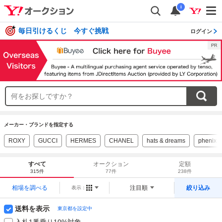
i
毎日引けるくじ 今すぐ挑戦
ログイン
メーカー・ブランドを指定する
ROXY
GUCCI
HERMES
CHANEL
hats & dreams
phenix o
すべて
オークション
定額
315件
77件
238件
相場を調べる
注目順
絞り込み
表示：
送料を表示
東京都を設定中
入札1番乗り10%対象