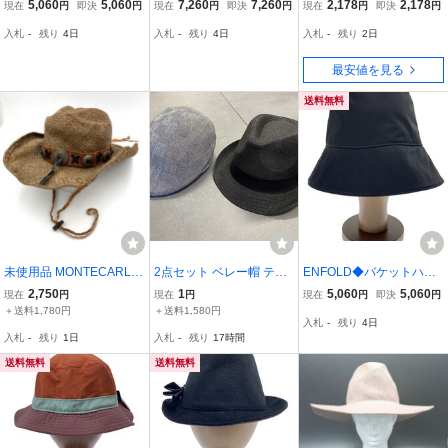
ト/-/ウール/CRM/総柄/レ
ON MICHEL/ハット/-/ウー
ッシュバケットハット 帽
5,060
5,060
7,260
7,260
2,178
2,178
現在
円
即決
円
現在
円
即決
円
現在
円
即決
円
ディース/NN42435//
ル/BEG/レディース/82-10
子 レディース バケット
入札
-
残り
4日
入札
-
残り
4日
入札
-
残り
2日
2-30-070091//
ハット 洗えるメッシュバ
ケットハット uv カット
最安値を見る
紫外線対策
送料無料
未使用品 MONTECARLO
2点セット ベレー帽 テン
ENFOLD◆バケットハッ
HAT モンテカルロ BULL
ガロンハット ハンチング
ト/-/ポリエステル/BLK/レ
2,750
1
5,060
5,060
現在
円
現在
円
現在
円
即決
円
HIDE バンド付き ストロ
帽子 ハット メンズ レデ
ディース/300HS256-241
＋送料1,780円
＋送料1,580円
入札
-
残り
4日
ーハット ウェスタンハッ
ィース 男女兼用 ポークパ
0
入札
-
残り
1日
入札
-
残り
17時間
ト Mサイズ テンガロンハ
イ キャップ ソフト帽 OF0
ット カウガール 茶
5
送料無料
送料無料