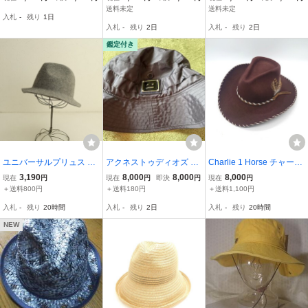
ドラハット 羽根付き
ベンチャー ハット＜ブ
送料未定
送料未定
入札
-
残り
1日
中折れ サイズ55cm グ
ラック：かぶり口約６０
入札
-
残り
2日
入札
-
残り
2日
レー レディース ラグ
ｃｍ＞6775：綿１００％
ジュアリー 高級
ウォッシュ加工、
鑑定付き
ユニバーサルプリュス U
アクネストゥディオズ フ
Charlie 1 Horse チャーリ
NIVERSAL PLUS *フェル
ェイスロゴ サファリ バケ
ーワンホース ウエスタン
3,190
8,000
8,000
8,000
現在
円
現在
円
即決
円
現在
円
ト中折れハット*ぼうし毛
ット ハット 59 黒 アウト
ハット テンガロンハット
＋送料800円
＋送料180円
＋送料1,100円
グレー1125(ha7-2511-16
ドア
カウボーイハット 帽子 羽
入札
-
残り
20時間
入札
-
残り
2日
入札
-
残り
20時間
5)【51L52】
根飾り USA ヴィンテージ
t-26x321
NEW