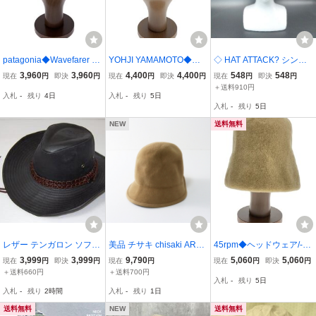
patagonia◆Wavefarer B
YOHJI YAMAMOTO◆ヘ
◇ HAT ATTACK? シンプ
UCKET Hat/バケットハッ
ッドウェア/S/ウール/BLK/
ル ウール madeinusa 無
3,960
3,960
4,400
4,400
548
548
現在
円
即決
円
現在
円
即決
円
現在
円
即決
円
ト/S/オレンジ/レディース/
無地/レディース/F90472//
地 ウールウェルハット ブ
＋送料910円
入札
-
残り
4日
入札
-
残り
5日
29157SP23
ラウン サイズ表記なし レ
入札
-
残り
5日
ディース E
NEW
送料無料
レザー テンガロン ソフト
美品 チサキ chisaki ARU
45rpm◆ヘッドウェア/-/
ワイヤー入り カウボーイ
ラビットフェルトハット
ウール/BEG/レディース/7
3,999
3,999
9,790
5,060
5,060
現在
円
即決
円
現在
円
現在
円
即決
円
ハット
＼キャメル 帽子【24000
099092/ウールキャップ/
＋送料660円
＋送料700円
入札
-
残り
5日
14631340】
ユニセックス
入札
-
残り
2時間
入札
-
残り
1日
送料無料
NEW
送料無料