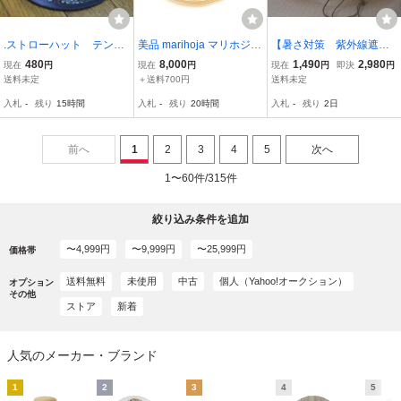
.ストローハット テンガ
美品 marihoja マリホジャ
【暑さ対策 紫外線遮
ロン 青 色褪せあり
Brim ハット 59cm 麦わら
蔽 ＵＶカット】レディ
480
8,000
1,490
2,980
現在
円
現在
円
現在
円
即決
円
中古 56cmくらい レデ
帽子 レディース AU4252
ス 綿100％ ウォッシ
送料未定
＋送料700円
送料未定
ィース
ュ加工 アドベンチャ
入札
-
残り
15時間
入札
-
残り
20時間
入札
-
残り
2日
ー ハット＜イエロー：
かぶり口：約60ｃｍ＞67
75
前へ
1
2
3
4
5
次へ
1〜60件/315件
絞り込み条件を追加
〜4,999円
〜9,999円
〜25,999円
価格帯
送料無料
未使用
中古
個人（Yahoo!オークション）
オプション
その他
ストア
新着
人気のメーカー・ブランド
1
2
3
4
5