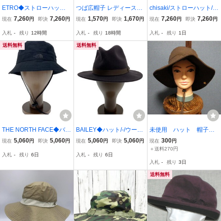
ETRO◆ストローハット/-/
つば広帽子 レディース帽
chisaki/ストローハット/-/
マルチカラー/総柄/レディ
子 つば広 ハット レディ
GRN/無地/レディース//
7,260
7,260
1,570
1,670
7,260
7,260
現在
円
即決
円
現在
円
即決
円
現在
円
即決
円
ース/13942/花柄
ース ワインレッド 帽子
入札
-
残り
12時間
入札
-
残り
18時間
入札
-
残り
1日
無地 アウトドア帽子 婦人
帽子 女性帽子 メール便
送料無料
送料無料
送料無料
THE NORTH FACE◆バケ
BAILEY◆ハット/-/ウール/
未使用 ハット 帽子
ットハット/XL/コットン/B
BRD/無地/レディース//
跳ね上げ仕様 ２WAY
5,060
5,060
5,060
5,060
300
現在
円
即決
円
現在
円
即決
円
現在
円
LK/無地/レディース/NN02
ブラウン 顎紐付き メ
＋送料270円
入札
-
残り
6日
入札
-
残り
6日
245Z
ッシュ仕様 サイズ調節
入札
-
残り
3日
可能
送料無料