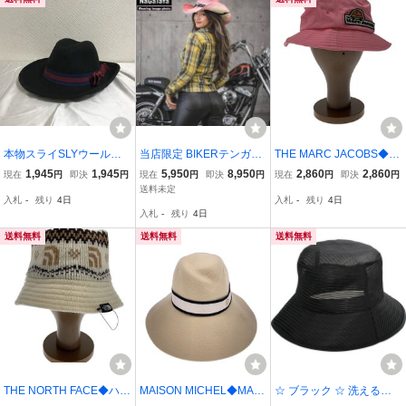
本物スライSLYウール中
当店限定 BIKERテンガロ
THE MARC JACOBS◆バ
折れリボンハット帽子レ
ンハット NIDAWI ニダウ
ケットハット/FREE/コッ
1,945
1,945
5,950
8,950
2,860
2,860
現在
円
即決
円
現在
円
即決
円
現在
円
即決
円
ディースメンズビジネス
ィー 妖精 フリーサイズ
トン/PNK/レディース
送料未定
入札
-
残り
4日
入札
-
残り
4日
スーツ旅行トラベル黒ブ
約58cm 調節可能 ピンク
入札
-
残り
4日
ラック
カウーボーイHAT ミュー
ジックフェス
送料無料
送料無料
送料無料
THE NORTH FACE◆ハッ
MAISON MICHEL◆MAIS
☆ ブラック ☆ 洗えるメ