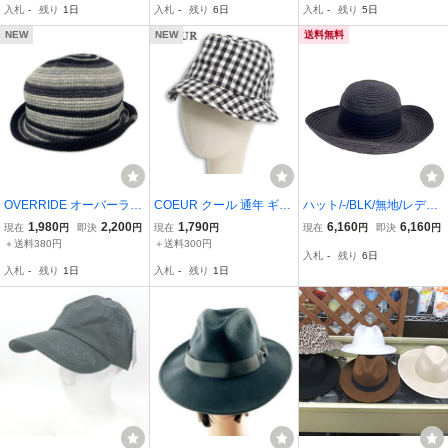
入札
-
残り
1日
入札
-
残り
6日
入札
-
残り
5日
NEW
NEW
送料無料
OVERRIDE オーバーライ
COEUR クール 通年 ギン
ハット/-/BLK/無地/レディ
ド ハット size58cm/グレ
ガムチェック★ ハット 帽
ース
1,980
2,200
1,790
6,160
6,160
現在
円
即決
円
現在
円
現在
円
即決
円
ー系×ブラック
子 Sz.F レディース 白 ×
＋送料380円
＋送料300円
入札
-
残り
6日
黒
入札
-
残り
1日
入札
-
残り
1日