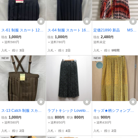
ス-61 制服 スカート 125
ス-64 制服 スカート 160
定価21890 新品 MSG
A サイズ ネイビー 紺色 ス
A サイズ ネイビー 紺色 ス
M（エムエスジーエム）K
1,000
1,000
2,480
現在
円
現在
円
現在
円
クール ユニホーム 学生服
クール ユニホーム 学生服
IDS スカート サイズ 8
＋送料580円
＋送料780円
送料未定
肩紐付 プリーツ スカート
肩紐付 プリーツ スカート
ANNI（身長128cm程度）
入札
-
残り
3日
入札
-
残り
2日
入札
-
残り
9時間
YKK ファスナー
YKK ファスナー
NEW
NEW
ス-13 Catch 制服 スカー
ラブトキシック Lovetoxic
キッズ★柄シフォンプリ
ト 120 A サイズ ブラウン
花柄 シフォン プリーツ
ーツロングスカート★ラ
1,000
800
800
900
現在
円
現在
円
即決
円
現在
円
茶色 スクール ユニホーム
ロング スカート L/160 黒
ブトキシック★160㌢
＋送料580円
＋送料950円
＋送料430円
学生服 肩紐付 プリーツ
ブラック ウエストゴム 裏
入札
-
残り
2日
入札
-
残り
4日
入札
-
残り
2日
スカート YKK ファスナー
地付き 子供服 キッズ