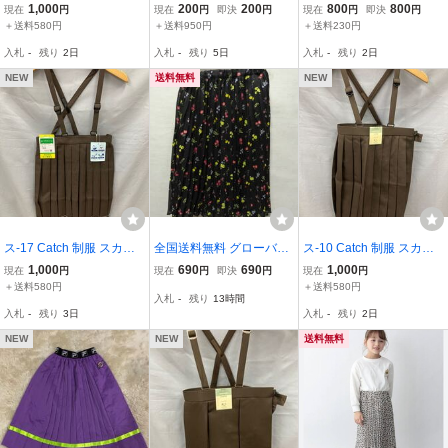
ト 160 A サイズ ネイビー
nakano プリーツ スカー
ォンインターナショナル
1,000
200
200
800
800
現在
円
現在
円
即決
円
現在
円
即決
円
紺色 スクール ユニホーム
ト ひざ丈 ピンストライプ
キッズ プリーツ ロング
＋送料580円
＋送料950円
＋送料230円
学生服 肩紐付 プリーツ
160 黒 ブラック ■ECD00
スカート サイズ GL ★ 15
入札
-
残り
2日
入札
-
残り
5日
入札
-
残り
2日
スカート YKK ファスナー
1 キッズ
0-160相当 日本製 オレン
ジ色 レンガ色
NEW
送料無料
NEW
ス-17 Catch 制服 スカー
全国送料無料 グローバル
ス-10 Catch 制服 スカー
ト 130 A サイズ ブラウン
ワーク GLOBAL WORK
ト 130 A サイズ ブラウン
1,000
690
690
1,000
現在
円
現在
円
即決
円
現在
円
茶色 スクール ユニホーム
アダストリア製 子供服キ
茶色 スクール ユニホーム
＋送料580円
＋送料580円
入札
-
残り
13時間
学生服 肩紐付 プリーツ
ッズ女の子 小花柄 黒色
学生服 肩紐付 プリーツ
入札
-
残り
3日
入札
-
残り
2日
スカート YKK ファスナー
プリーツ スカート 120-1
スカート YKK ファスナー
30(XL)
NEW
NEW
送料無料