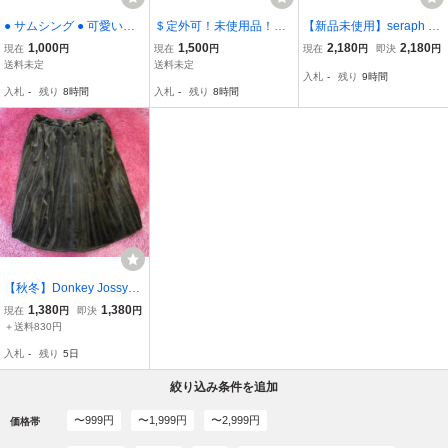
● サムシング ● 可愛いプ
＄定外可！未使用品！ナ
【新品未使用】seraph セ
リーツスカート ☆160㎝
チュラル系のスカート！
ラフ 100㎝ スカー
1,000
1,500
2,180
2,180
現在
円
現在
円
現在
円
即決
円
☆ 紺 30331
姉妹用！
ト プリーツ ブラウ
送料未定
送料未定
入札
-
残り
9時間
ン かわいい キッズ
入札
-
残り
8時間
入札
-
残り
8時間
女の子 シャイニー 光
沢 ラメ サテン
【秋冬】Donkey Jossy
（ドンキージョシー）女
1,380
1,380
現在
円
即決
円
の子 子供服 キッズ べロ
＋送料830円
アプリーツスカート 140
入札
-
残り
5日
ｃｍ (06-3716)
絞り込み条件を追加
〜999円
〜1,999円
〜2,999円
価格帯