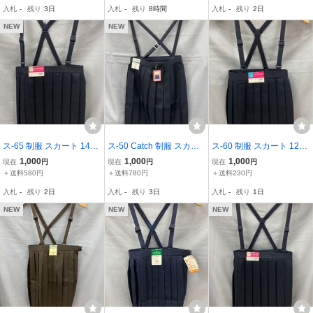
肩紐付 プリーツ スカート
0ANNI （140程度）
学生服 肩紐付 プリーツ
入札
-
残り
3日
入札
-
残り
8時間
入札
-
残り
2日
YKK ファスナー
スカート YKK ファスナー
NEW
NEW
ス-65 制服 スカート 140
ス-50 Catch 制服 スカー
ス-60 制服 スカート 120
A サイズ ネイビー 紺色 ス
ト 170 A サイズ ネイビー
A サイズ ネイビー 紺色 ス
1,000
1,000
1,000
現在
円
現在
円
現在
円
クール ユニホーム 学生服
紺色 スクール ユニホーム
クール ユニホーム 学生服
＋送料580円
＋送料780円
＋送料230円
肩紐付 プリーツ スカート
学生服 肩紐付 プリーツ
肩紐付 プリーツ スカート
入札
-
残り
2日
入札
-
残り
3日
入札
-
残り
1日
YKK ファスナー
スカート YKK ファスナー
YKK ファスナー
NEW
NEW
NEW