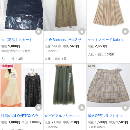
☆【新品】スカート ト
◇ Θ Samansa Mos2 サマ
ケイトスペード kate spad
ンボ通学服 160A
ンサ モスモス ウエストゴ
e プリーツスカート キッ
5,000
561
561
2,653
現在
円
現在
円
即決
円
現在
円
ム ロング丈 フレア スカ
ズ ラメ ベージュ系 140サ
送料は商品ページ参照
＋送料910円
入札
-
残り
10時間
ート サイズF カーキ レデ
イズ 879984
入札
-
残り
4日
入札
-
残り
4日
ィース E
送料無料
NEW
試着のみLOVETOXICラブ
レピピアルマリオ repipi a
最終OFF/L/ラブトキシッ
トキシック シフォン花柄
rmario チュールスカート
ク/Lovetoxic/スカパン
3,800
3,800
710
710
1,500
1,501
現在
円
即決
円
現在
円
即決
円
現在
円
即決
円
プリーツロングスカート
プリーツスカート ロング
＋送料950円
＋送料185円