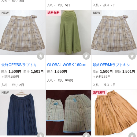
入札
-
残り
5日
【160ブラック】 プリー
丈 プリント XS 140～150
入札
-
残り
5日
入札
-
残り
2日
ツスカート
cm カーキ /YM9 女の子 キ
ッズ
NEW
送料無料
NEW
最終OFF/SS/ラブトキシ
GLOBAL WORK 160cm
最終OFF/M/ラブトキシッ
ック/Lovetoxic/スカパン
グローバルワーク スカー
ク/Lovetoxic/スカパン
1,500
1,501
1,650
1,500
1,501
現在
円
即決
円
現在
円
現在
円
即決
円
ト ロングスカート Skirt L
＋送料185円
＋送料185円
入札
-
残り
9時間
ong Skirt 薄緑 / ライトグ
入札
-
残り
2日
入札
-
残り
2日
リーン / 10080781
NEW
送料無料