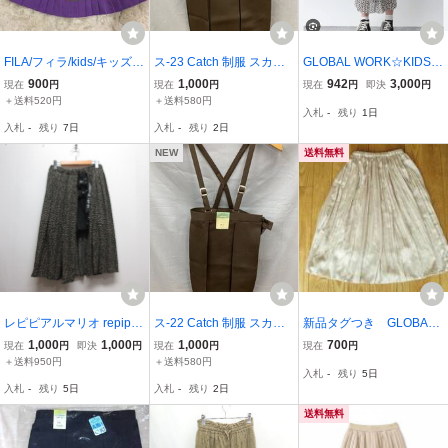
FILA/フィラ/kids/キッズ/
ス-23 Catch 制服 スカー
GLOBAL WORK☆KIDS
女児/スカート/プリーツス
ト 120 A サイズ ブラウン
レオパード柄プリーツス
900
1,000
942
3,000
現在
円
現在
円
現在
円
即決
円
カート/ロングスカート/サ
茶色 スクール ユニホーム
カート
＋送料520円
＋送料580円
入札
-
残り
1日
イズ130cm/パープル/紫/
学生服 肩紐付 プリーツ
入札
-
残り
7日
入札
-
残り
2日
ウエストゴム/ダンス/
スカート YKK ファスナー
NEW
送料無料
レピピアルマリオ repipi a
ス-22 Catch 制服 スカー
新品タグつき GLOBAL
rmario 小花柄 プリーツ ス
ト 130 A サイズ ブラウン
WORK キッズ サテ
1,000
1,000
1,000
700
現在
円
即決
円
現在
円
現在
円
カート 内側ショートパン
茶色 スクール ユニホーム
ンプリーツスカート 14
＋送料950円
＋送料580円
入札
-
残り
5日
ツ M 黒 ブラック 子供服
学生服 肩紐付 プリーツ
0
入札
-
残り
5日
入札
-
残り
2日
キッズ
スカート YKK ファスナー
送料無料