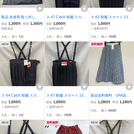
新品 未使用 取り外し 長
ス-47 Catch 制服 スカー
ス-62 制服 スカート 130
さ調整可能 肩ひも付 プリ
ト 160 A サイズ ネイビー
A サイズ ネイビー 紺色 ス
1,300
1,300
1,000
1,000
現在
円
即決
円
現在
円
現在
円
ーツ スカート 紺 ネイビ
紺色 スクール ユニホーム
クール ユニホーム 学生服
送料未定
＋送料580円
＋送料580円
ー ウエスト調整 学生服
学生服 肩紐付 プリーツ
肩紐付 プリーツ スカート
入札
-
残り
5日
入札
-
残り
7時間
入札
-
残り
7時間
スクール フォーマル 春夏
スカート YKK ファスナー
YKK ファスナー
ヒラキ 130
NEW
送料無料
ス-54 Catch 制服 スカー
ス-67 制服 スカート 150
新品送料無料 UNIQLO
ト 140 B サイズ ネイビー
A サイズ ネイビー 紺色 ス
ユニクロ プリーツチェ
1,000
1,000
1,280
1,280
現在
円
現在
円
現在
円
即決
円
紺色 スクール ユニホーム
クール ユニホーム 学生服
ックスカート 160cm
＋送料580円
＋送料580円
入札
-
残り
8時間
学生服 肩紐付 プリーツ
肩紐付 プリーツ スカート
入札
-
残り
3日
入札
-
残り
7時間
スカート YKK ファスナー
YKK ファスナー
NEW
送料無料
NEW