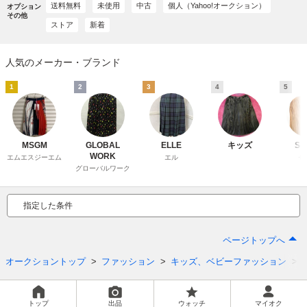
送料無料
未使用
中古
個人（Yahoo!オークション）
オプション
その他
ストア
新着
人気のメーカー・ブランド
1
2
3
4
5
MSGM
GLOBAL
ELLE
キッズ
Se
WORK
エムエスジーエム
エル
セ
グローバルワーク
指定した条件
ページトップへ
オークショントップ
ファッション
キッズ、ベビーファッション
トップ
出品
ウォッチ
マイオク