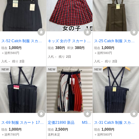
ス-52 Catch 制服 スカー
キッズ 女の子 スカート
ス-25 Catch 制服 スカー
ト 130 A サイズ ネイビー
１５０ プリーツ チェック
ト 140 A サイズ ブラウン
1,000
380
380
1,000
現在
円
現在
円
即決
円
現在
円
紺色 スクール ユニホーム
女児 小学生
茶色 スクール ユニホーム
＋送料580円
＋送料580円
入札
-
残り
2日
学生服 肩紐付 プリーツ
学生服 肩紐付 プリーツ
入札
-
残り
2日
入札
-
残り
2日
スカート YKK ファスナー
スカート YKK ファスナー
NEW
NEW
NEW
ス-69 制服 スカート 170
定価21890 新品 MSG
ス-31 Catch 制服 スカー
A サイズ ネイビー 紺色 ス
M（エムエスジーエム）K
ト 140 B サイズ ネイビー
1,000
2,500
1,000
現在
円
現在
円
現在
円
クール ユニホーム 学生服
IDS スカート サイズ 1
紺色 スクール ユニホーム
＋送料780円
送料未定
＋送料580円