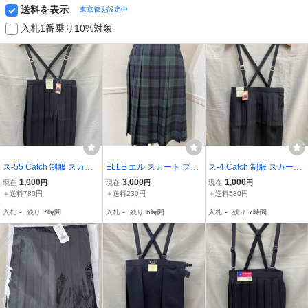
送料を表示
東京都を設定中
入札1番乗り10%対象
ス-55 Catch 制服 スカー
ELLE エル スカート プリ
ス-4 Catch 制服 スカート
ト 160 B サイズ ネイビー
ーツスカート プリーツ チ
160 B サイズ ネイビー 紺
1,000
3,000
1,000
現在
円
現在
円
現在
円
紺色 スクール ユニホーム
ェック 制服 学生服 受験
色 スクール ユニホーム
＋送料780円
＋送料230円
＋送料580円
学生服 肩紐付 プリーツ
卒業式 入学式 スクールス
学生 肩紐付 プリーツ ス
入札
-
残り
7時間
入札
-
残り
6時間
入札
-
残り
7時間
スカート YKK ファスナー
カート ガールズ 女子 子
カート YKK ファスナー
供服 キッズ