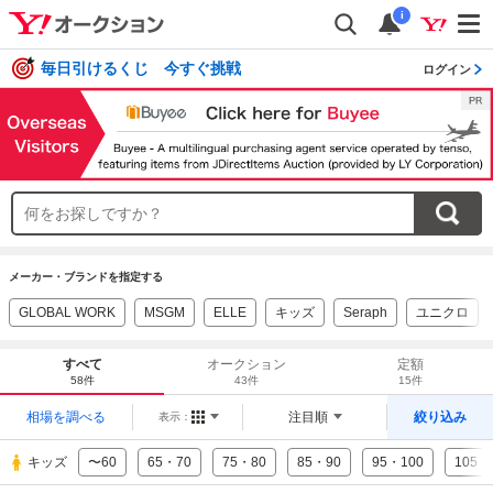
i
毎日引けるくじ 今すぐ挑戦
ログイン
メーカー・ブランドを指定する
GLOBAL WORK
MSGM
ELLE
キッズ
Seraph
ユニクロ
すべて
オークション
定額
58件
43件
15件
相場を調べる
注目順
絞り込み
表示：
キッズ
〜60
65・70
75・80
85・90
95・100
105・