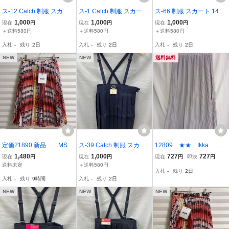
ス-12 Catch 制服 スカー
ス-1 Catch 制服 スカート
ス-66 制服 スカート 140
ト 140 A サイズ ブラウン
120 A サイズ ネイビー 紺
B サイズ ネイビー 紺色 ス
1,000
1,000
1,000
現在
円
現在
円
現在
円
茶色 スクール ユニホーム
色 スクール ユニホーム
クール ユニホーム 学生服
＋送料580円
＋送料580円
＋送料580円
学生服 肩紐付 プリーツ
学生 肩紐付 プリーツ ス
肩紐付 プリーツ スカート
入札
-
残り
2日
入札
-
残り
2日
入札
-
残り
2日
スカート YKK ファスナー
カート YKK ファスナー
YKK ファスナー
NEW
NEW
送料無料
定価21890 新品 MSG
ス-39 Catch 制服 スカー
12809 ★★ Ikka シ
M（エムエスジーエム）K
ト 140 A サイズ ネイビー
フォンプリーツスカー
1,480
1,000
727
727
現在
円
現在
円
現在
円
即決
円
IDS スカート サイズ 1
紺色 スクール ユニホーム
ト サイズ150 ピンク
送料未定
＋送料580円
入札
-
残り
2日
2ANNI（152cm程度）
学生服 肩紐付 プリーツ
ベージュ系
入札
-
残り
9時間
入札
-
残り
2日
スカート YKK ファスナー
NEW
NEW
NEW