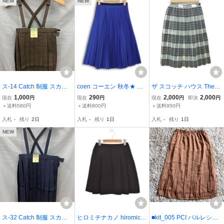
NEW
NEW
ス-14 Catch 制服 スカー
coen コーエン 秋冬★ プ
ザ スコッチ ハウス The S
ト 130 A サイズ ブラウン
リーツ スカート ミディ
cotch House プリーツス
1,000
290
2,000
2,000
現在
円
現在
円
現在
円
即決
円
茶色 スクール ユニホーム
フレア Sz.150 キッズ
カート 9Y2 150 ブルー チ
＋送料580円
＋送料800円
＋送料950円
学生服 肩紐付 プリーツ
ェック柄 ミモレ丈 /SY16
入札
-
残り
2日
入札
-
残り
1日
入札
-
残り
1日
スカート YKK ファスナー
■GY61 女の子 キッズ
NEW
ス-32 Catch 制服 スカー
ヒロミチナカノ hiromichi
■kit_005 PCI パルレシフ