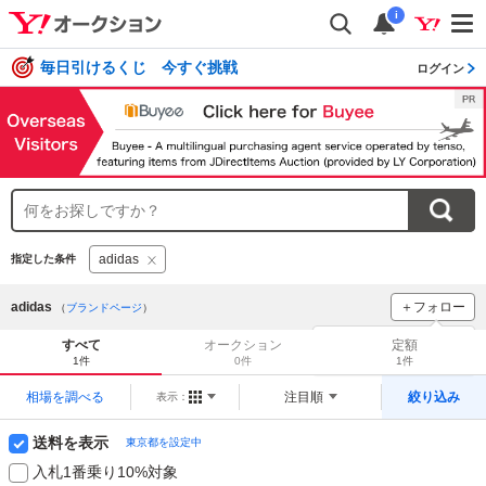
i
毎日引けるくじ 今すぐ挑戦
ログイン
adidas
指定した条件
adidas
＋フォロー
（
ブランドページ
）
ブランドをフォロー
して
すべて
オークション
定額
新着
をチェック！
1件
0件
1件
相場を調べる
注目順
絞り込み
表示：
送料を表示
東京都を設定中
入札1番乗り10%対象