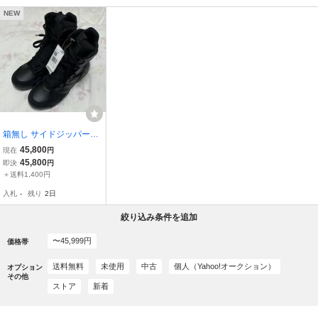
NEW
箱無し サイドジッパー無
し adidas アディダス IF7
45,800
現在
円
845 GSG-9.2024 タクテ
45,800
即決
円
ィカルブーツ 26.0cm
＋送料1,400円
入札
-
残り
2日
絞り込み条件を追加
〜45,999円
価格帯
送料無料
未使用
中古
個人（Yahoo!オークション）
オプション
その他
ストア
新着