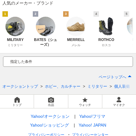
人気のメーカー・ブランド
1
2
3
4
5
MILITARY
BATES（シュ
MERRELL
ROTHCO
N
ーズ）
ミリタリー
メレル
ロスコ
ナ
指定した条件
ページトップへ
オークショントップ
ホビー、カルチャー
ミリタリー
個人装備
トップ
出品
ウォッチ
マイオク
Yahoo!オークション
Yahoo!フリマ
Yahoo!ショッピング
Yahoo! JAPAN
プライバシーポリシー
プライバシーセンター