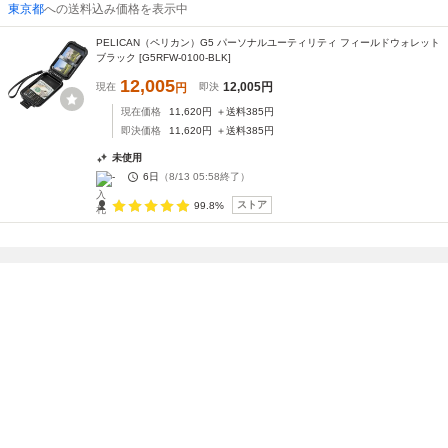
東京都
への送料込み価格を表示中
PELICAN（ペリカン）G5 パーソナルユーティリティ フィールドウォレット
ブラック [G5RFW-0100-BLK]
12,005
12,005
円
現在
円
即決
現在価格
11,620
円
＋送料
385
円
即決価格
11,620
円
＋送料
385
円
未使用
-
6日
（
8/13 05:58
終了）
ストア
99.8%