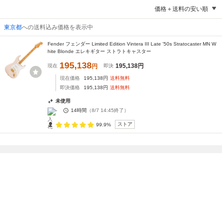
価格＋送料の安い順
東京都
への送料込み価格を表示中
Fender フェンダー Limited Edition Vintera III Late '50s Stratocaster MN W
hite Blonde エレキギター ストラトキャスター
195,138
195,138
円
現在
円
即決
現在価格
195,138
円
送料無料
即決価格
195,138
円
送料無料
未使用
-
14時間
（
8/7 14:45
終了）
ストア
99.9%