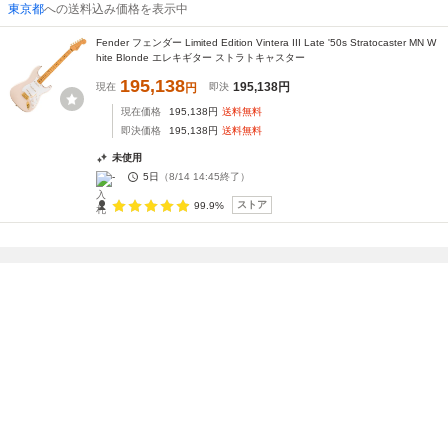
東京都
への送料込み価格を表示中
Fender フェンダー Limited Edition Vintera III Late '50s Stratocaster MN W
hite Blonde エレキギター ストラトキャスター
195,138
195,138
円
現在
円
即決
現在価格
195,138
円
送料無料
即決価格
195,138
円
送料無料
未使用
-
5日
（
8/14 14:45
終了）
ストア
99.9%