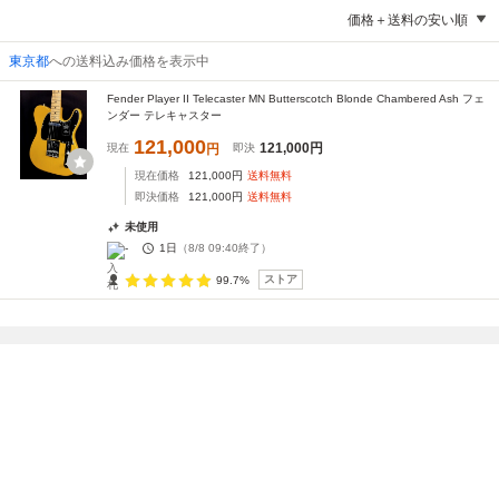
価格＋送料の安い順
東京都
への送料込み価格を表示中
Fender Player II Telecaster MN Butterscotch Blonde Chambered Ash フェ
ンダー テレキャスター
121,000
121,000
円
現在
円
即決
現在価格
121,000
円
送料無料
即決価格
121,000
円
送料無料
未使用
-
1日
（
8/8 09:40
終了）
ストア
99.7%