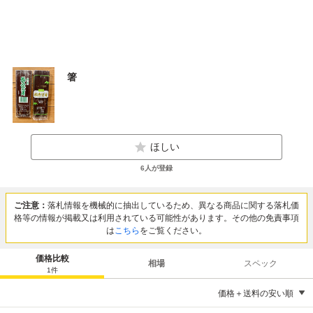
箸
ほしい
6
人が登録
ご注意：
落札情報を機械的に抽出しているため、異なる商品に関する落札価
格等の情報が掲載又は利用されている可能性があります。その他の免責事項
は
こちら
をご覧ください。
価格比較
相場
スペック
1
件
価格＋送料の安い順