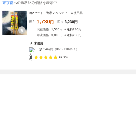
東京都
への送料込み価格を表示中
箸2セット 警察ノベルティ 未使用品
1,730
3,230
円
現在
円
即決
現在価格
1,500
円
＋送料
230
円
即決価格
3,000
円
＋送料
230
円
未使用
-
24時間
（
8/7 21:06
終了）
99.9%