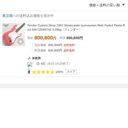
価格＋送料の安い順
東京都
への送料込み価格を表示中
Fender Custom Shop 1961 Stratocaster journeyman Relic Faded Fiesta R
ed S/N CZ586742 3.28kg〈フェンダー〉
800,800
800,800
円
現在
円
即決
現在価格
800,800
円
送料無料
即決価格
800,800
円
送料無料
未使用
-
6日
（
8/15 19:23
終了）
ストア
100%