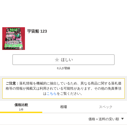
宇宙船 123
ほしい
0
人が登録
ご注意：
落札情報を機械的に抽出しているため、異なる商品に関する落札価
格等の情報が掲載又は利用されている可能性があります。その他の免責事項
は
こちら
をご覧ください。
価格比較
相場
スペック
1
件
価格＋送料の安い順