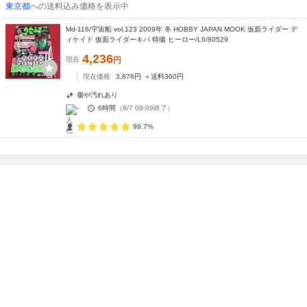
東京都
への送料込み価格を表示中
Md-116/宇宙船 vol.123 2009年 冬 HOBBY JAPAN MOOK 仮面ライダー デ
ィケイド 仮面ライダーキバ 特撮 ヒーロー/L6/80529
4,236
現在
円
現在価格
3,876
円
＋送料
360
円
傷や汚れあり
-
6時間
（
8/7 08:09
終了）
99.7%