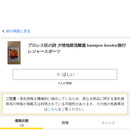
前の画面に戻る
プロレス狂の詩 夕焼地獄流離篇 kamipro books/旅行
レジャースポーツ
ほしい
0
人が登録
ご注意：
落札情報を機械的に抽出しているため、異なる商品に関する落札価
格等の情報が掲載又は利用されている可能性があります。その他の免責事項
は
こちら
をご覧ください。
価格比較
相場
スペック
1
件