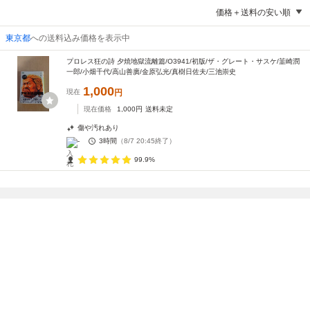
価格＋送料の安い順
東京都
への送料込み価格を表示中
プロレス狂の詩 夕焼地獄流離篇/O3941/初版/ザ・グレート・サスケ/韮崎潤
一郎/小畑千代/高山善廣/金原弘光/真樹日佐夫/三池崇史
1,000
現在
円
現在価格
1,000
円
送料未定
傷や汚れあり
-
3時間
（
8/7 20:45
終了）
99.9%