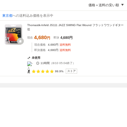
価格＋送料の安い順
東京都
への送料込み価格を表示中
Thomastik-Infeld JS111 JAZZ SWING Flat Wound フラットワウンドギター
弦
4,680
4,680
円
現在
円
即決
現在価格
4,680
円
送料無料
即決価格
4,680
円
送料無料
未使用
-
11時間
（
8/10 05:04
終了）
ストア
99.9%