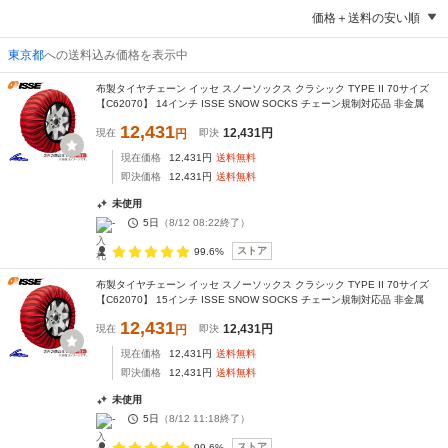
価格＋送料の安い順
東京都
への送料込み価格を表示中
布製タイヤチェーン イッセ スノーソックス クラシック TYPE II 70サイズ
【C62070】 14インチ ISSE SNOW SOCKS チェーン規制対応品 非金属
12,431
12,431
円
現在
円
即決
現在価格
12,431
円
送料無料
即決価格
12,431
円
送料無料
未使用
-
5日
（
8/12 08:22
終了）
ストア
99.6%
布製タイヤチェーン イッセ スノーソックス クラシック TYPE II 70サイズ
【C62070】 15インチ ISSE SNOW SOCKS チェーン規制対応品 非金属
12,431
12,431
円
現在
円
即決
現在価格
12,431
円
送料無料
即決価格
12,431
円
送料無料
未使用
-
5日
（
8/12 11:18
終了）
ストア
99.6%