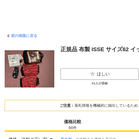
前の画面に戻る
正規品 布製 ISSE サイズ6
ほしい
34
人が登録
ご注意：
落札情報を機械的に抽出しているため
価格比較
94
件