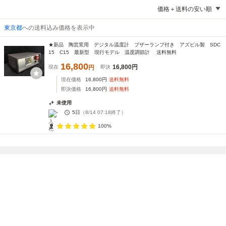
価格＋送料の安い順
東京都
への送料込み価格を表示中
★新品 陶芸窯用 デジタル温度計 ブザーランプ付き アズビル製 SDC
15 C15 最新型 現行モデル 温度調節計 送料無料
16,800
16,800
円
現在
円
即決
現在価格
16,800
円
送料無料
即決価格
16,800
円
送料無料
未使用
-
5日
（
8/14 07:18
終了）
100%