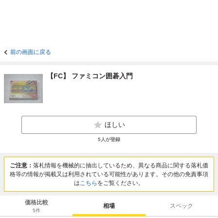
前の画面に戻る
【FC】 ファミコン囲碁入門
ほしい
5
人が登録
ご注意：
落札情報を機械的に抽出しているため、異なる商品に関する落札価
格等の情報が掲載又は利用されている可能性があります。その他の免責事項
は
こちら
をご覧ください。
価格比較
相場
スペック
5
件