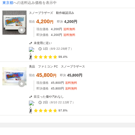
東京都
への送料込み価格を表示中
スノーブラザーズ 動作確認済み
4,200
4,200
円
現在
円
即決
現在価格
4,200
円
送料無料
即決価格
4,200
円
送料無料
未使用に近い
-
1日
（
8/9 22:28
終了）
99.4%
美品 ファミコン FC スノーブラザース
45,800
45,800
円
現在
円
即決
現在価格
45,800
円
送料無料
即決価格
45,800
円
送料無料
目立った傷や汚れなし
-
2日
（
8/10 22:12
終了）
97.8%