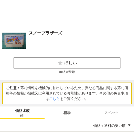
スノーブラザーズ
ほしい
80
人が登録
ご注意：
落札情報を機械的に抽出しているため、異なる商品に関する落札価
格等の情報が掲載又は利用されている可能性があります。その他の免責事項
は
こちら
をご覧ください。
価格比較
相場
スペック
6
件
価格＋送料の安い順