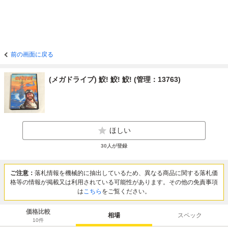
前の画面に戻る
(メガドライブ) 鮫! 鮫! 鮫! (管理：13763)
ほしい
30
人が登録
ご注意：
落札情報を機械的に抽出しているため、異なる商品に関する落札価
格等の情報が掲載又は利用されている可能性があります。その他の免責事項
は
こちら
をご覧ください。
価格比較
相場
スペック
10
件