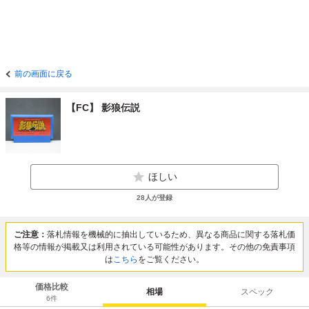
前の画面に戻る
【FC】 影狼伝説
ほしい
28
人が登録
ご注意：
落札情報を機械的に抽出しているため、異なる商品に関する落札価
格等の情報が掲載又は利用されている可能性があります。その他の免責事項
は
こちら
をご覧ください。
価格比較
相場
スペック
6
件