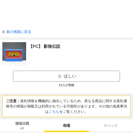
前の画面に戻る
【FC】 影狼伝説
ほしい
28
人が登録
ご注意：
落札情報を機械的に抽出しているため、異なる商品に関する落札価
格等の情報が掲載又は利用されている可能性があります。その他の免責事項
は
こちら
をご覧ください。
価格比較
相場
スペック
4
件