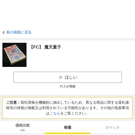
前の画面に戻る
【FC】 魔天童子
ほしい
37
人が登録
ご注意：
落札情報を機械的に抽出しているため、異なる商品に関する落札価
格等の情報が掲載又は利用されている可能性があります。その他の免責事項
は
こちら
をご覧ください。
価格比較
相場
スペック
0
件