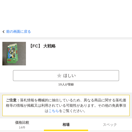
前の画面に戻る
【FC】 大戦略
ほしい
19
人が登録
ご注意：
落札情報を機械的に抽出しているため、異なる商品に関する落札価
格等の情報が掲載又は利用されている可能性があります。その他の免責事項
は
こちら
をご覧ください。
価格比較
相場
スペック
14
件