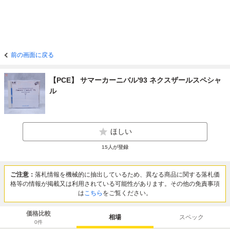
前の画面に戻る
【PCE】 サマーカーニバル'93 ネクスザールスペシャ
ル
ほしい
15
人が登録
ご注意：
落札情報を機械的に抽出しているため、異なる商品に関する落札価
格等の情報が掲載又は利用されている可能性があります。その他の免責事項
は
こちら
をご覧ください。
価格比較
相場
スペック
0
件