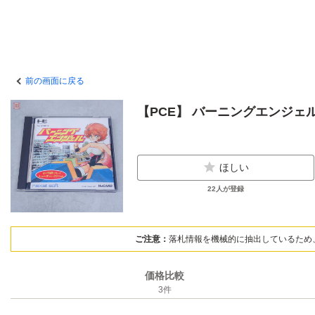
前の画面に戻る
【PCE】 バーニングエンジェ
ほしい
22
人が登録
ご注意：
落札情報を機械的に抽出しているため
価格比較
3
件