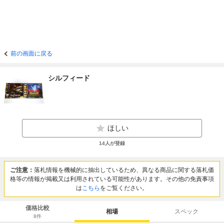
前の画面に戻る
シルフィード
ほしい
14
人が登録
ご注意：
落札情報を機械的に抽出しているため、異なる商品に関する落札価
格等の情報が掲載又は利用されている可能性があります。その他の免責事項
は
こちら
をご覧ください。
価格比較
相場
スペック
8
件