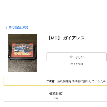
前の画面に戻る
【MD】 ガイアレス
ほしい
25
人が登録
ご注意：
落札情報を機械的に抽出しているため
価格比較
3
件