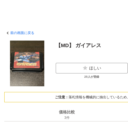
前の画面に戻る
【MD】 ガイアレス
ほしい
25
人が登録
ご注意：
落札情報を機械的に抽出しているため
価格比較
3
件