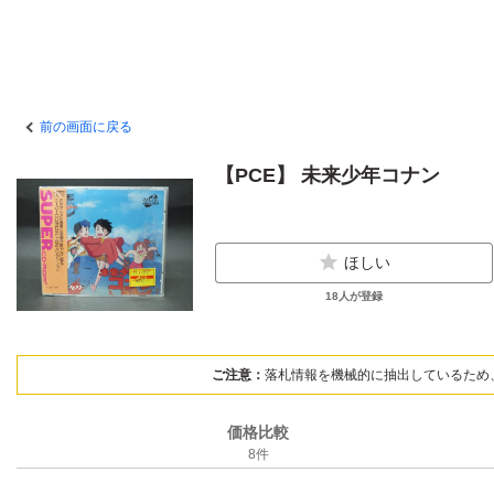
前の画面に戻る
【PCE】 未来少年コナン
ほしい
18
人が登録
ご注意：
落札情報を機械的に抽出しているため
価格比較
8
件