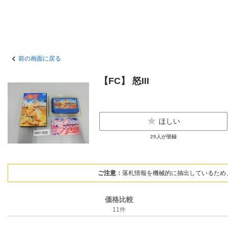
前の画面に戻る
【FC】 怒III
ほしい
29
人が登録
ご注意：
落札情報を機械的に抽出しているため
価格比較
11
件