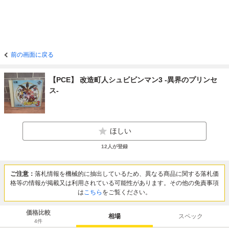
前の画面に戻る
【PCE】 改造町人シュビビンマン3 -異界のプリンセ
ス-
ほしい
12
人が登録
ご注意：
落札情報を機械的に抽出しているため、異なる商品に関する落札価
格等の情報が掲載又は利用されている可能性があります。その他の免責事項
は
こちら
をご覧ください。
価格比較
相場
スペック
4
件